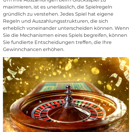
maximieren, ist es unerlässlich, die Spielregeln
gründlich zu verstehen. Jedes Spiel hat eigene
Regeln und Auszahlungsstrukturen, die sich
erheblich voneinander unterscheiden können. Wenn
Sie die Mechanismen eines Spiels begreifen, können
Sie fundierte Entscheidungen treffen, die Ihre
Gewinnchancen erhöhen.