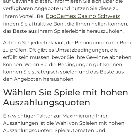
auf Gewinne bieten. Informieren Sie sich über die
verfügbaren Angebote und nutzen Sie diese zu
EgoGames Casino Schweiz
Ihrem Vorteil. Bei
finden Sie attraktive Boni, die Ihnen helfen können,
das Beste aus Ihrem Spielerlebnis herauszuholen.
Achten Sie jedoch darauf, die Bedingungen der Boni
zu prüfen. Oft gibt es Umsatzbedingungen, die
erfüllt sein müssen, bevor Sie Ihre Gewinne abheben
können. Wenn Sie die Bedingungen gut kennen,
können Sie strategisch spielen und das Beste aus
den Angeboten herausholen.
Wählen Sie Spiele mit hohen
Auszahlungsquoten
Ein wichtiger Faktor zur Maximierung Ihrer
Auszahlungen ist die Wahl von Spielen mit hohen
Auszahlungsquoten. Spielautomaten und