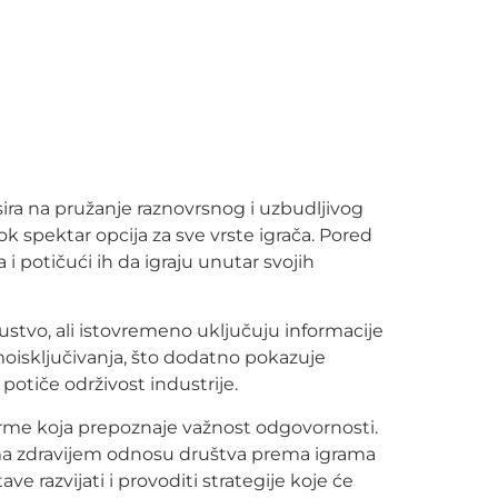
sira na pružanje raznovrsnog i uzbudljivog
rok spektar opcija za sve vrste igrača. Pored
i potičući ih da igraju unutar svojih
kustvo, ali istovremeno uključuju informacije
oisključivanja, što dodatno pokazuje
otiče održivost industrije.
forme koja prepoznaje važnost odgovornosti.
rema zdravijem odnosu društva prema igrama
e razvijati i provoditi strategije koje će