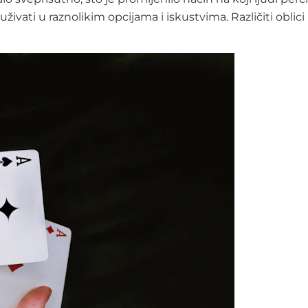
uživati u raznolikim opcijama i iskustvima. Različiti oblic