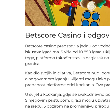
Betscore Casino i odgov
Betscore casino predstavlja jednu od vodeći
iskustva igračima. S više od 10.850 igara, ukl
toga, platforma također stavlja naglasak na 
granica.
Kao dio svojih inicijativa, Betscore nudi bo
o odgovornom igranju. Klijenti mogu lako p
predanost platforme etici kockanja. Ova pra
U svijetu kockanja, gdje se svakodnevno poj
S njegovim pristupom, igrači mogu uživati 
na sreću. S obzirom na promjenjivu prirodu in