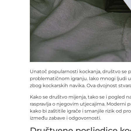
Unatoč popularnosti kockanja, društvo se pr
problematičnom igranju. Iako mnogi ljudi uži
zbog kockarskih navika. Ova dvojnost stvara
Kako se društvo mijenja, tako se i pogled na
raspravlja o njegovim utjecajima. Moderni 
kako bi zaštitile igrače i smanjile rizik od
između zabave i odgovornosti.
Društvene posljedice ko