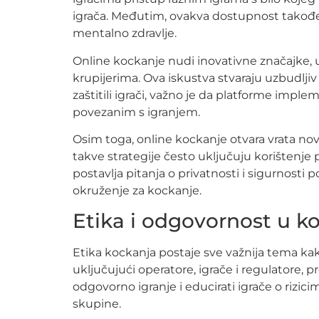
igrača. Međutim, ovakva dostupnost također 
mentalno zdravlje.
Online kockanje nudi inovativne značajke, u
krupijerima. Ova iskustva stvaraju uzbudljiv o
zaštitili igrači, važno je da platforme imple
povezanim s igranjem.
Osim toga, online kockanje otvara vrata nov
takve strategije često uključuju korištenje 
postavlja pitanja o privatnosti i sigurnosti
okruženje za kockanje.
Etika i odgovornost u k
Etika kockanja postaje sve važnija tema kako
uključujući operatore, igrače i regulatore,
odgovorno igranje i educirati igrače o rizici
skupine.