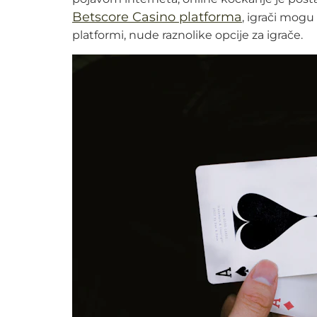
Betscore Casino platforma
, igrači mogu 
platformi, nude raznolike opcije za igrače.