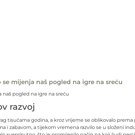
 se mijenja naš pogled na igre na sreću
a naš pogled na igre na sreću
ov razvoj
g tisućama godina, a kroz vrijeme se oblikovalo prema po
a i zabavom, a tijekom vremena razvilo se u složeni indus
 sveprisutno, što je promijenilo način na koji ljudi perci