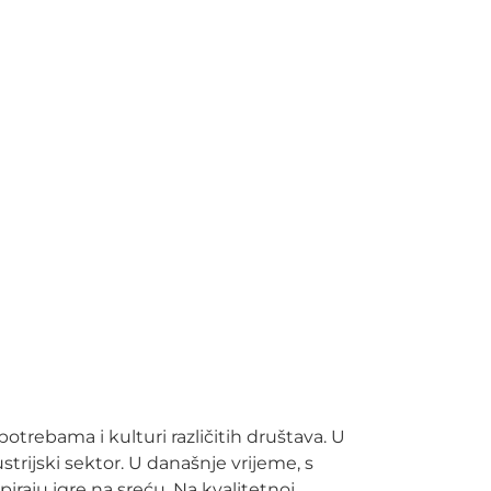
trebama i kulturi različitih društava. U
trijski sektor. U današnje vrijeme, s
piraju igre na sreću. Na kvalitetnoj