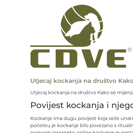
Utjecaj kockanja na društvo Kako
Utjecaj kockanja na društvo Kako se mijenj
Povijest kockanja i njeg
Kockanje ima dugu povijest koja seže unatra
početku je kockanje bilo povezano s ritualim
pojavom interneta, online kockanje je postalo