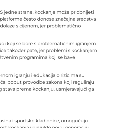
. S jedne strane, kockanje može pridonijeti
e platforme često donose značajna sredstva
dolaze s cijenom, jer problematično
judi koji se bore s problematičnim igranjem
ice također pate, jer problemi s kockanjem
uštvenim programima koji se bave
rnom igranju i edukacija o rizicima su
rača, poput provodbe zakona koji reguliraju
g stava prema kockanju, usmjeravajući ga
kasina i sportske kladionice, omogućuju
ost kockanja i privuklo novu generaciju