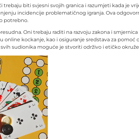
i trebaju biti svjesni svojih granica i razumjeti kada je v
anjenju incidencije problematičnog igranja. Ova odgovo
to potrebno.
presudna. Oni trebaju raditi na razvoju zakona i smjernica 
aju online kockanje, kao i osiguranje sredstava za pomo
vih sudionika moguće je stvoriti održivo i etičko okruže