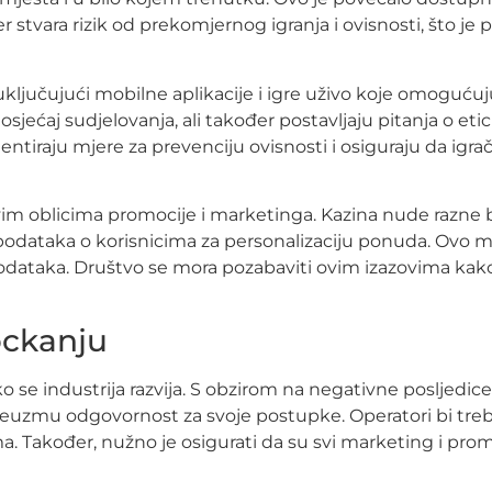
stvara rizik od prekomjernog igranja i ovisnosti, što je
ključujući mobilne aplikacije i igre uživo koje omogućuju
sjećaj sudjelovanja, ali također postavljaju pitanja o etici
mentiraju mjere za prevenciju ovisnosti i osiguraju da igra
im oblicima promocije i marketinga. Kazina nude razne bo
podataka o korisnicima za personalizaciju ponuda. Ovo mož
 podataka. Društvo se mora pozabaviti ovim izazovima kako 
ockanju
 se industrija razvija. S obzirom na negativne posljedice 
 preuzmu odgovornost za svoje postupke. Operatori bi treb
ma. Također, nužno je osigurati da su svi marketing i promo