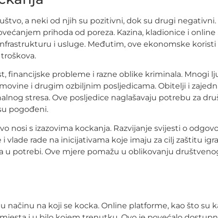
uštvo, a neki od njih su pozitivni, dok su drugi negativni
većanjem prihoda od poreza. Kazina, kladionice i onlin
infrastrukturu i usluge. Međutim, ove ekonomske koristi 
 troškova.
t, financijske probleme i razne oblike kriminala. Mnogi l
ovine i drugim ozbiljnim posljedicama. Obitelji i zajedn
lnog stresa. Ove posljedice naglašavaju potrebu za dr
su pogođeni.
o nosi s izazovima kockanja. Razvijanje svijesti o odgovo
i vlade rade na inicijativama koje imaju za cilj zaštitu ig
a u potrebi. Ove mjere pomažu u oblikovanju društveno
 u načinu na koji se kocka. Online platforme, kao što su 
 mjesta i u bilo kojem trenutku. Ovo je povećalo dostupn