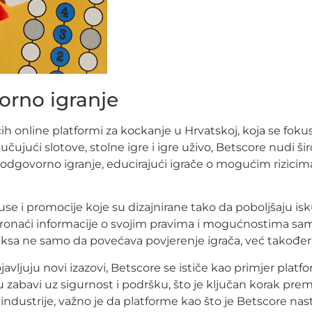
orno igranje
h online platformi za kockanje u Hrvatskoj, koja se foku
jučujući slotove, stolne igre i igre uživo, Betscore nudi ši
odgovorno igranje, educirajući igrače o mogućim rizicima 
nuse i promocije koje su dizajnirane tako da poboljšaju is
ronaći informacije o svojim pravima i mogućnostima sam
ksa ne samo da povećava povjerenje igrača, već također p
avljuju novi izazovi, Betscore se ističe kao primjer plat
u zabavi uz sigurnost i podršku, što je ključan korak p
dustrije, važno je da platforme kao što je Betscore nastav