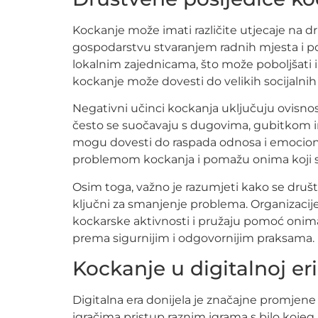
Kockanje može imati različite utjecaje na dr
gospodarstvu stvaranjem radnih mjesta i po
lokalnim zajednicama, što može poboljšati 
kockanje može dovesti do velikih socijalnih
Negativni učinci kockanja uključuju ovisnos
često se suočavaju s dugovima, gubitkom im
mogu dovesti do raspada odnosa i emociona
problemom kockanja i pomažu onima koji 
Osim toga, važno je razumjeti kako se društv
ključni za smanjenje problema. Organizacije 
kockarske aktivnosti i pružaju pomoć onim
prema sigurnijim i odgovornijim praksama.
Kockanje u digitalnoj eri
Digitalna era donijela je značajne promjene
igračima pristup raznim igrama s bilo kojeg