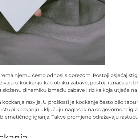
ema njemu često odnosi s oprezom. Postoji osjećaj stigma
vaju u kockanju kao obliku zabave, postoji i značajan broj
 složenu dinamiku između zabave i rizika koja utječe na 
 kockanje razvija. U prošlosti je kockanje često bilo tab
pristupi kockanju uključuju naglasak na odgovornom igran
 problematičnog igranja. Takve promjene odražavaju rastuć
ckanja