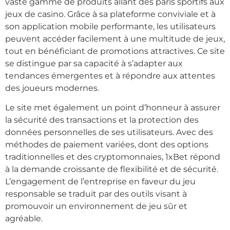
vaste gamme de produits allant des paris sportifs aux
jeux de casino. Grâce à sa plateforme conviviale et à
son application mobile performante, les utilisateurs
peuvent accéder facilement à une multitude de jeux,
tout en bénéficiant de promotions attractives. Ce site
se distingue par sa capacité à s’adapter aux
tendances émergentes et à répondre aux attentes
des joueurs modernes.
Le site met également un point d’honneur à assurer
la sécurité des transactions et la protection des
données personnelles de ses utilisateurs. Avec des
méthodes de paiement variées, dont des options
traditionnelles et des cryptomonnaies, 1xBet répond
à la demande croissante de flexibilité et de sécurité.
L’engagement de l’entreprise en faveur du jeu
responsable se traduit par des outils visant à
promouvoir un environnement de jeu sûr et
agréable.