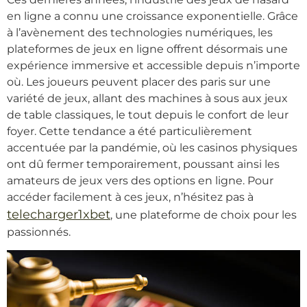
en ligne a connu une croissance exponentielle. Grâce
à l’avènement des technologies numériques, les
plateformes de jeux en ligne offrent désormais une
expérience immersive et accessible depuis n’importe
où. Les joueurs peuvent placer des paris sur une
variété de jeux, allant des machines à sous aux jeux
de table classiques, le tout depuis le confort de leur
foyer. Cette tendance a été particulièrement
accentuée par la pandémie, où les casinos physiques
ont dû fermer temporairement, poussant ainsi les
amateurs de jeux vers des options en ligne. Pour
accéder facilement à ces jeux, n’hésitez pas à
telecharger1xbet
, une plateforme de choix pour les
passionnés.