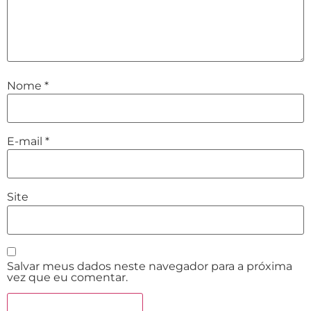
Nome
*
E-mail
*
Site
Salvar meus dados neste navegador para a próxima
vez que eu comentar.