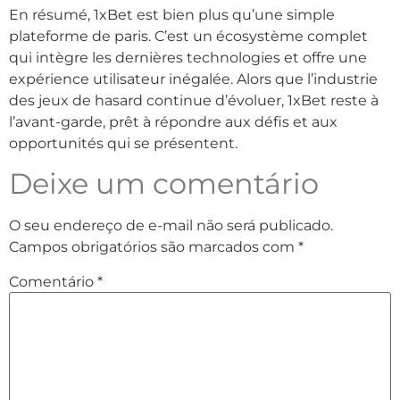
En résumé, 1xBet est bien plus qu’une simple
plateforme de paris. C’est un écosystème complet
qui intègre les dernières technologies et offre une
expérience utilisateur inégalée. Alors que l’industrie
des jeux de hasard continue d’évoluer, 1xBet reste à
l’avant-garde, prêt à répondre aux défis et aux
opportunités qui se présentent.
Deixe um comentário
O seu endereço de e-mail não será publicado.
Campos obrigatórios são marcados com
*
Comentário
*