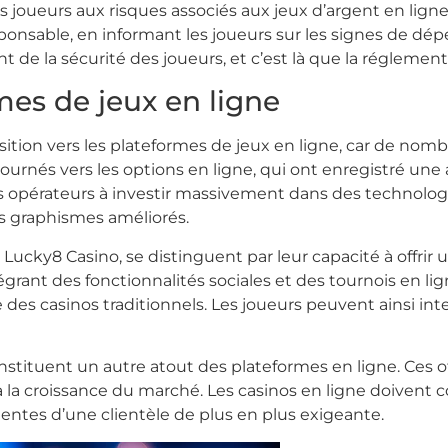
 les joueurs aux risques associés aux jeux d’argent en lign
onsable, en informant les joueurs sur les signes de dé
t de la sécurité des joueurs, et c’est là que la réglement
es de jeux en ligne
ition vers les plateformes de jeux en ligne, car de nom
ournés vers les options en ligne, qui ont enregistré une
opérateurs à investir massivement dans des technologi
es graphismes améliorés.
 Lucky8 Casino, se distinguent par leur capacité à offrir u
grant des fonctionnalités sociales et des tournois en lig
e des casinos traditionnels. Les joueurs peuvent ainsi inte
onstituent un autre atout des plateformes en ligne. Ces
si à la croissance du marché. Les casinos en ligne doivent
entes d’une clientèle de plus en plus exigeante.