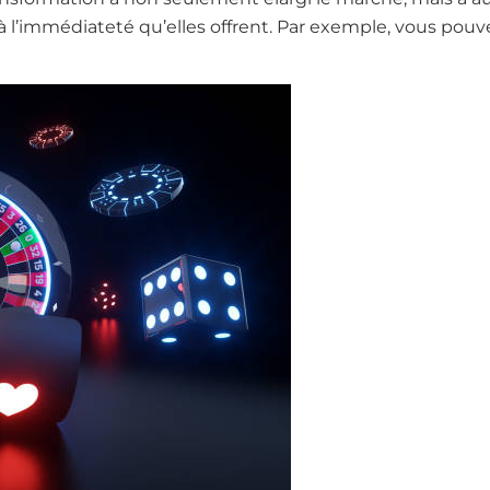
l’immédiateté qu’elles offrent. Par exemple, vous pouve