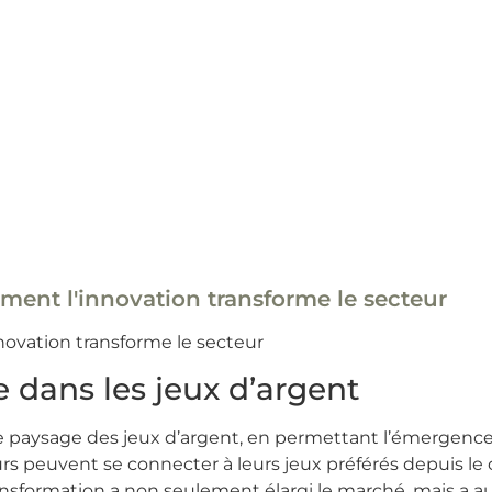
ment l'innovation transforme le secteur
novation transforme le secteur
 dans les jeux d’argent
 paysage des jeux d’argent, en permettant l’émergence 
eurs peuvent se connecter à leurs jeux préférés depuis le c
nsformation a non seulement élargi le marché, mais a aus