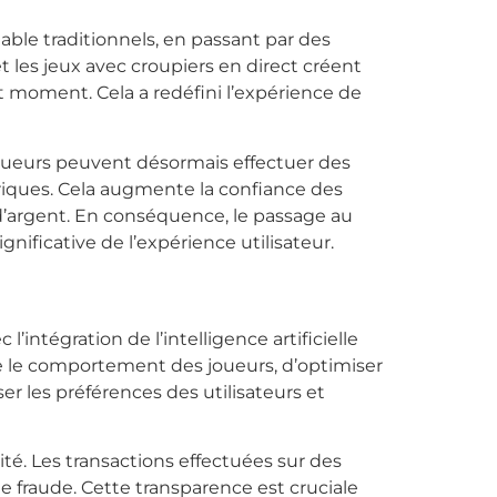
able traditionnels, en passant par des
t les jeux avec croupiers en direct créent
ut moment. Cela a redéfini l’expérience de
joueurs peuvent désormais effectuer des
iques. Cela augmente la confiance des
 d’argent. En conséquence, le passage au
ficative de l’expérience utilisateur.
ntégration de l’intelligence artificielle
e le comportement des joueurs, d’optimiser
er les préférences des utilisateurs et
é. Les transactions effectuées sur des
de fraude. Cette transparence est cruciale