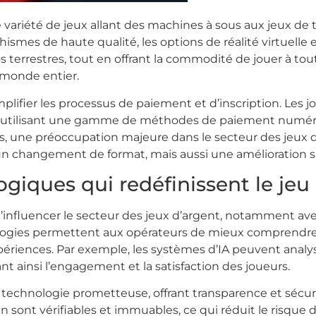
 variété de jeux allant des machines à sous aux jeux de t
smes de haute qualité, les options de réalité virtuelle e
s terrestres, tout en offrant la commodité de jouer à to
e monde entier.
lifier les processus de paiement et d’inscription. Les 
 en utilisant une gamme de méthodes de paiement numér
ions, une préoccupation majeure dans le secteur des jeux
hangement de format, mais aussi une amélioration signi
giques qui redéfinissent le jeu
fluencer le secteur des jeux d’argent, notamment avec l’i
nologies permettent aux opérateurs de mieux comprendr
xpériences. Par exemple, les systèmes d’IA peuvent analys
ainsi l’engagement et la satisfaction des joueurs.
chnologie prometteuse, offrant transparence et sécurit
n sont vérifiables et immuables, ce qui réduit le risque 