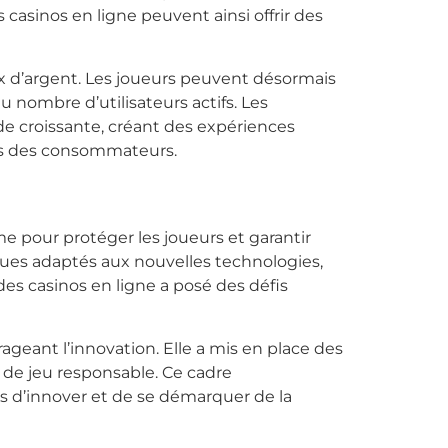
 casinos en ligne peuvent ainsi offrir des
ux d’argent. Les joueurs peuvent désormais
 nombre d’utilisateurs actifs. Les
e croissante, créant des expériences
nts des consommateurs.
me pour protéger les joueurs et garantir
ques adaptés aux nouvelles technologies,
es casinos en ligne a posé des défis
rageant l’innovation. Elle a mis en place des
 de jeu responsable. Ce cadre
s d’innover et de se démarquer de la