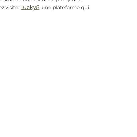
lucky8
z visiter
, une plateforme qui