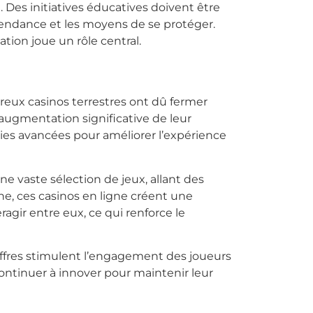
e. Des initiatives éducatives doivent être
pendance et les moyens de se protéger.
ation joue un rôle central.
breux casinos terrestres ont dû fermer
 augmentation significative de leur
es avancées pour améliorer l’expérience
ne vaste sélection de jeux, allant des
ne, ces casinos en ligne créent une
ragir entre eux, ce qui renforce le
 offres stimulent l’engagement des joueurs
 continuer à innover pour maintenir leur