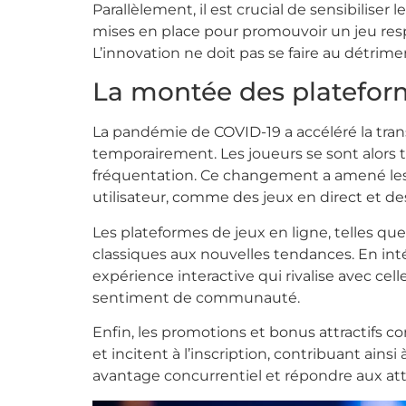
Parallèlement, il est crucial de sensibiliser
mises en place pour promouvoir un jeu resp
L’innovation ne doit pas se faire au détrimen
La montée des plateform
La pandémie de COVID-19 a accéléré la trans
temporairement. Les joueurs se sont alors t
fréquentation. Ce changement a amené les 
utilisateur, comme des jeux en direct et d
Les plateformes de jeux en ligne, telles que
classiques aux nouvelles tendances. En inté
expérience interactive qui rivalise avec cell
sentiment de communauté.
Enfin, les promotions et bonus attractifs c
et incitent à l’inscription, contribuant ain
avantage concurrentiel et répondre aux att