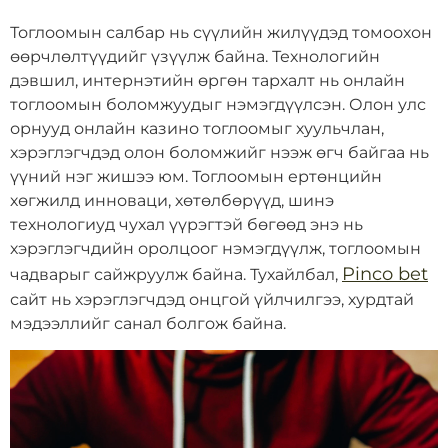
Тоглоомын салбар нь сүүлийн жилүүдэд томоохон
өөрчлөлтүүдийг үзүүлж байна. Технологийн
дэвшил, интернэтийн өргөн тархалт нь онлайн
тоглоомын боломжуудыг нэмэгдүүлсэн. Олон улс
орнууд онлайн казино тоглоомыг хуульчлан,
хэрэглэгчдэд олон боломжийг нээж өгч байгаа нь
үүний нэг жишээ юм. Тоглоомын ертөнцийн
хөгжилд инноваци, хөтөлбөрүүд, шинэ
технологиуд чухал үүрэгтэй бөгөөд энэ нь
хэрэглэгчдийн оролцоог нэмэгдүүлж, тоглоомын
Pinco bet
чадварыг сайжруулж байна. Тухайлбал,
сайт нь хэрэглэгчдэд онцгой үйлчилгээ, хурдтай
мэдээллийг санал болгож байна.