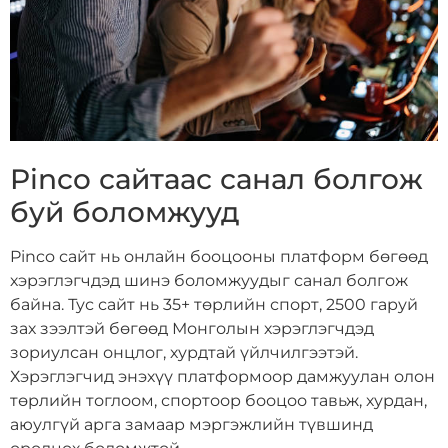
Pinco сайтаас санал болгож
буй боломжууд
Pinco сайт нь онлайн бооцооны платформ бөгөөд
хэрэглэгчдэд шинэ боломжуудыг санал болгож
байна. Тус сайт нь 35+ төрлийн спорт, 2500 гаруй
зах зээлтэй бөгөөд Монголын хэрэглэгчдэд
зориулсан онцлог, хурдтай үйлчилгээтэй.
Хэрэглэгчид энэхүү платформоор дамжуулан олон
төрлийн тоглоом, спортоор бооцоо тавьж, хурдан,
аюулгүй арга замаар мэргэжлийн түвшинд