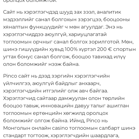
оролцох боломжтой.
Сайт нь хэрэглэгчдэд шууд зах зээл, аналитик
мэдээллийг санал болгохын зэрэгцээ, бооцооны
хяналтын функцүүдийг ч мөн агуулдаг. Энэ нь
хэрэглэгчиддээ аюулгүй, хариуцлагатай
тоглоомын орчныг санал болгох зорилготой. Мөн,
шинэ гишүүдийн хувьд 100% хүртэл 200 € спортын
угтах бонус санал болгож, бооцоо тавихад илүү
олон боломжийг нээж байна.
Pinco сайт нь дээд зэргийн хэрэглэгчийн
үйлчилгээ, аюулгүй байдлыг анхаарч,
хэрэглэгчдийн итгэлийг олж авч байгаа.
Хэрэглэгчид сайтаар дамжуулан олон төрлийн
бооцоо тавьж, инновацийн давуу талыг ашиглан
тоглоомын ертөнцийн хөгжилд оролцох
боломжийг олгож байна. Иймд, Pinco нь
Монголын онлайн casino тоглоомын салбарт шинэ
стандарт тогтоож, хэрэглэгчдийн шаардлага,