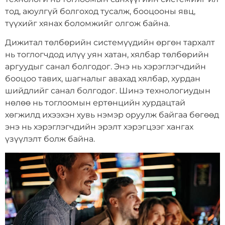
тод, аюулгүй болгоход тусалж, бооцооны явц,
түүхийг хянах боломжийг олгож байна.
Дижитал төлбөрийн системүүдийн өргөн тархалт
нь тоглогчдод илүү уян хатан, хялбар төлбөрийн
аргуудыг санал болгодог. Энэ нь хэрэглэгчдийн
бооцоо тавих, шагналыг авахад хялбар, хурдан
шийдлийг санал болгодог. Шинэ технологиудын
нөлөө нь тоглоомын ертөнцийн хурдацтай
хөгжилд ихээхэн хувь нэмэр оруулж байгаа бөгөөд
энэ нь хэрэглэгчдийн эрэлт хэрэгцээг хангах
үзүүлэлт болж байна.