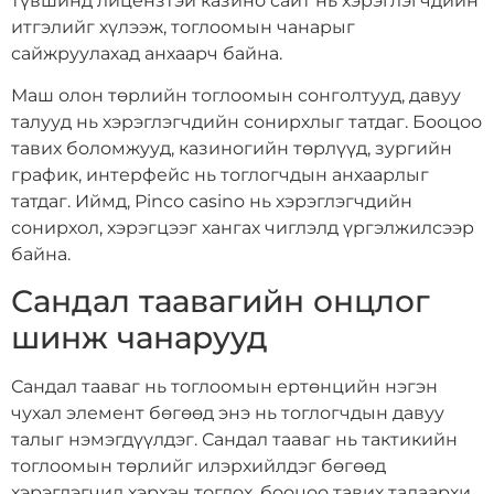
түвшинд лицензтэй казино сайт нь хэрэглэгчдийн
итгэлийг хүлээж, тоглоомын чанарыг
сайжруулахад анхаарч байна.
Маш олон төрлийн тоглоомын сонголтууд, давуу
талууд нь хэрэглэгчдийн сонирхлыг татдаг. Бооцоо
тавих боломжууд, казиногийн төрлүүд, зургийн
график, интерфейс нь тоглогчдын анхаарлыг
татдаг. Иймд, Pinco casino нь хэрэглэгчдийн
сонирхол, хэрэгцээг хангах чиглэлд үргэлжилсээр
байна.
Сандал таавагийн онцлог
шинж чанарууд
Сандал тааваг нь тоглоомын ертөнцийн нэгэн
чухал элемент бөгөөд энэ нь тоглогчдын давуу
талыг нэмэгдүүлдэг. Сандал тааваг нь тактикийн
тоглоомын төрлийг илэрхийлдэг бөгөөд
хэрэглэгчид хэрхэн тоглох, бооцоо тавих талаархи