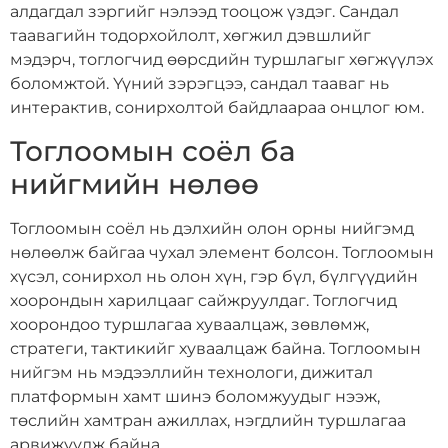
алдагдал зэргийг нэлээд тооцож үздэг. Сандал
таавагийн тодорхойлолт, хөгжил дэвшлийг
мэдэрч, тоглогчид өөрсдийн туршлагыг хөгжүүлэх
боломжтой. Үүний зэрэгцээ, сандал тааваг нь
интерактив, сонирхолтой байдлаараа онцлог юм.
Тоглоомын соёл ба
нийгмийн нөлөө
Тоглоомын соёл нь дэлхийн олон орны нийгэмд
нөлөөлж байгаа чухал элемент болсон. Тоглоомын
хүсэл, сонирхол нь олон хүн, гэр бүл, бүлгүүдийн
хоорондын харилцааг сайжруулдаг. Тоглогчид
хоорондоо туршлагаа хуваалцаж, зөвлөмж,
стратеги, тактикийг хуваалцаж байна. Тоглоомын
нийгэм нь мэдээллийн технологи, дижитал
платформын хамт шинэ боломжуудыг нээж,
төслийн хамтран ажиллах, нэгдлийн туршлагаа
арвижуулж байна.