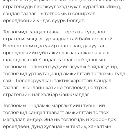
стратегиудыг хөгжүүлэхэд чухал үүрэгтэй. Иймд,
сандал тааваг нь тоглоомын сонирхол,
өрсөлдөөний үндэс суурь болдог.
Тоглогчид сандал таавагт орохын тулд зөв
стратеги, мэдлэг, ур чадвартай байх хэрэгтэй.
Бооцоо тавихдаа учир шалтгаан, давуу тал,
өрсөлдөгчийн үйл ажиллагааг анхаарч үзэх
шаардлагатай. Сандал тааваг нь бодлогын
тоглоомын элементүүдийг агуулж байдаг учир,
тоглогчид урт хугацаанд амжилттай тоглохын тулд
сайн боловсруулсан тактик хэрэгтэй. Сандал
тааваг нь онлайн казино тоглоомд нэвтрэх
стратегийн нэг хэлбэр байж чаддаг.
Тоглоомын чадамж, мэргэжлийн түвшний
тоглогчид сандал таавагт амжилттай тоглох
магадлал өндөр. Энэ нь тоглогчдын хоорондох
өрсөлдөөн, дунд хугацааны тактик, хяналтын