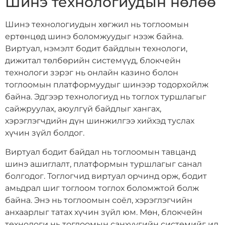
Шинэ технологиудын нөлөө
Шинэ технологиудын хөгжил нь тоглоомын
ертөнцөд шинэ боломжуудыг нээж байна.
Виртуал, нэмэлт бодит байдлын технологи,
дижитал төлбөрийн системүүд, блокчейн
технологи зэрэг нь онлайн казино болон
тоглоомын платформуудыг шинээр тодорхойлж
байна. Эдгээр технологиуд нь тоглох туршлагыг
сайжруулах, аюулгүй байдлыг хангах,
хэрэглэгчдийн дүн шинжилгээ хийхэд туслах
хүчин зүйл болдог.
Виртуал бодит байдал нь тоглоомын тавцанд
шинэ ашиглалт, платформын туршлагыг санал
болгодог. Тоглогчид виртуал орчинд орж, бодит
амьдрал шиг тоглоом тоглох боломжтой болж
байна. Энэ нь тоглоомын соёл, хэрэглэгчийн
анхаарлыг татах хүчин зүйл юм. Мөн, блокчейн
технологи нь тоглоомын санхүүгийн системийг ил