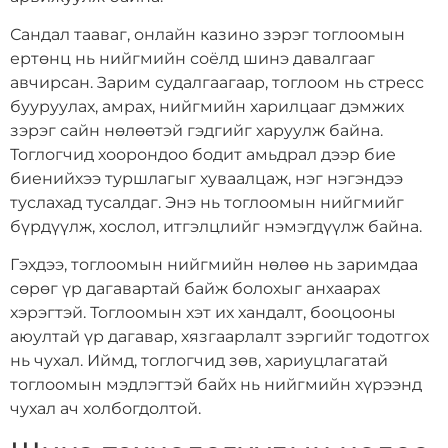
Сандал тааваг, онлайн казино зэрэг тоглоомын
ертөнц нь нийгмийн соёлд шинэ давалгааг
авчирсан. Зарим судалгаагаар, тоглоом нь стресс
бууруулах, амрах, нийгмийн харилцааг дэмжих
зэрэг сайн нөлөөтэй гэдгийг харуулж байна.
Тоглогчид хоорондоо бодит амьдрал дээр бие
биенийхээ туршлагыг хуваалцаж, нэг нэгэндээ
туслахад тусалдаг. Энэ нь тоглоомын нийгмийг
бүрдүүлж, хослол, итгэлцлийг нэмэгдүүлж байна.
Гэхдээ, тоглоомын нийгмийн нөлөө нь заримдаа
сөрөг үр дагавартай байж болохыг анхаарах
хэрэгтэй. Тоглоомын хэт их хандалт, бооцооны
аюултай үр дагавар, хязгаарлалт зэргийг тодотгох
нь чухал. Иймд, тоглогчид зөв, хариуцлагатай
тоглоомын мэдлэгтэй байх нь нийгмийн хүрээнд
чухал ач холбогдолтой.