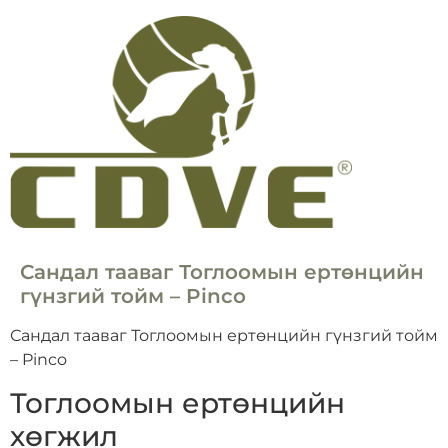
Сандал тааваг Тоглоомын ертөнцийн
гүнзгий тойм – Pinco
Сандал тааваг Тоглоомын ертөнцийн гүнзгий тойм
– Pinco
Тоглоомын ертөнцийн
хөгжил