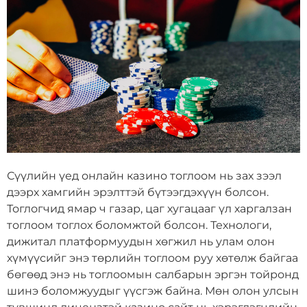
Сүүлийн үед онлайн казино тоглоом нь зах зээл
дээрх хамгийн эрэлттэй бүтээгдэхүүн болсон.
Тоглогчид ямар ч газар, цаг хугацааг үл харгалзан
тоглоом тоглох боломжтой болсон. Технологи,
дижитал платформуудын хөгжил нь улам олон
хүмүүсийг энэ төрлийн тоглоом руу хөтөлж байгаа
бөгөөд энэ нь тоглоомын салбарын эргэн тойронд
шинэ боломжуудыг үүсгэж байна. Мөн олон улсын