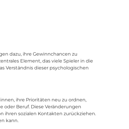
eigen dazu, ihre Gewinnchancen zu
ntrales Element, das viele Spieler in die
Das Verständnis dieser psychologischen
nnen, ihre Prioritäten neu zu ordnen,
lie oder Beruf. Diese Veränderungen
on ihren sozialen Kontakten zurückziehen.
en kann.