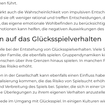
men führt.
tärkt auch die Wahrscheinlichkeit von impulsiven Entsc
d sie oft weniger rational und treffen Entscheidungen, d
st, das eigene emotionale Wohlbefinden zu berücksicht
otionen kann helfen, die negativen Auswirkungen des 
en auf das Glücksspielverhalten
lle bei der Entstehung von Glücksspielverhalten. Viele S
der Familie, die ebenfalls spielen. Gruppendynamiken 
schen über ihre Grenzen hinaus spielen. In manchen Fäl
das Risiko erhöht.
 in der Gesellschaft kann ebenfalls einen Einfluss haben
malisierung kommen, die das Risiko von Spielsucht erhöh
d Verbreitung des Spiels bei. Spieler, die sich in einer
sche Überlegungen zu ihrem eigenen Verhalten anzustelle
iede im Umgang mit Glücksspiel. In einigen Kulturen wird