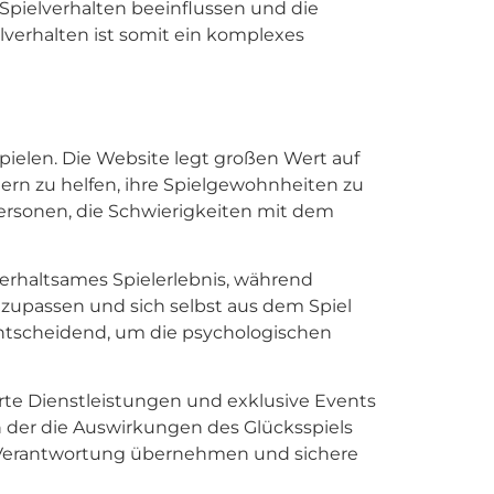
 Spielverhalten beeinflussen und die
elverhalten ist somit ein komplexes
Spielen. Die Website legt großen Wert auf
rn zu helfen, ihre Spielgewohnheiten zu
ersonen, die Schwierigkeiten mit dem
terhaltsames Spielerlebnis, während
anzupassen und sich selbst aus dem Spiel
t entscheidend, um die psychologischen
rte Dienstleistungen und exklusive Events
 in der die Auswirkungen des Glücksspiels
ie Verantwortung übernehmen und sichere