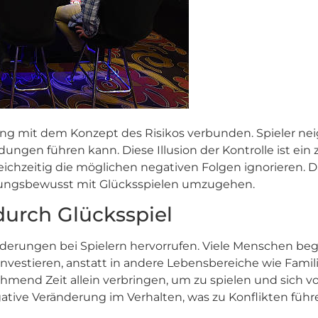
 eng mit dem Konzept des Risikos verbunden. Spieler n
ngen führen kann. Diese Illusion der Kontrolle ist ein ze
leichzeitig die möglichen negativen Folgen ignorieren. 
tungsbewusst mit Glücksspielen umzugehen.
urch Glücksspiel
derungen bei Spielern hervorrufen. Viele Menschen begi
 investieren, anstatt in andere Lebensbereiche wie Fami
ehmend Zeit allein verbringen, um zu spielen und sich v
tive Veränderung im Verhalten, was zu Konflikten führ