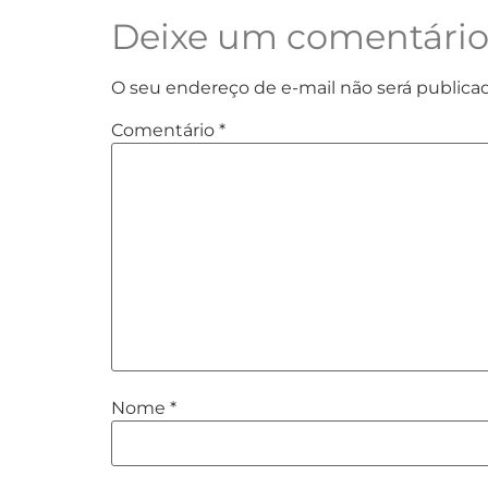
Deixe um comentári
O seu endereço de e-mail não será publica
Comentário
*
Nome
*