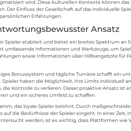
igmatisiert wird. Diese kulturellen Kontexte können das
. Der Einfluss der Gesellschaft auf das individuelle Spi
ersönlichen Erfahrungen.
antwortungsbewusster Ansatz
er Spieler etabliert und bietet ein breites Spektrum an 
tet umfassende Informationen und Werkzeuge, um Spiele
ahlungen sowie Informationen über Hilfeangebote für P
tiges Bonussystem und tägliche Turniere schafft ein un
 Spieler haben die Möglichkeit, ihre Limits individuell 
 die Kontrolle zu verlieren. Dieser proaktive Ansatz is
en und ein sicheres Umfeld zu schaffen.
gramm, das loyale Spieler belohnt. Durch maßgeschneide
s auf die Bedürfnisse der Spieler eingeht. In einer Zeit,
untersucht werden, ist es wichtig, dass Plattformen w