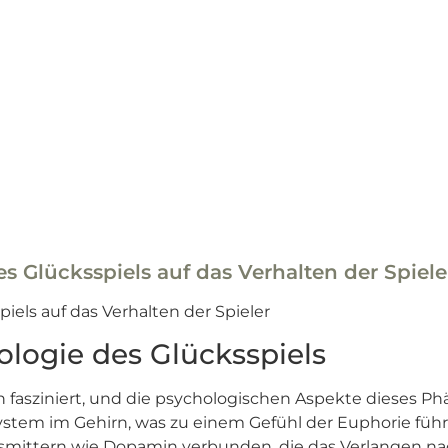
 Glücksspiels auf das Verhalten der Spiele
els auf das Verhalten der Spieler
ologie des Glücksspiels
en fasziniert, und die psychologischen Aspekte dieses
stem im Gehirn, was zu einem Gefühl der Euphorie führ
nsmittern wie Dopamin verbunden, die das Verlangen na