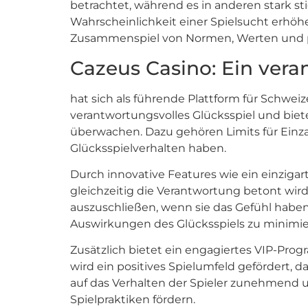
betrachtet, während es in anderen stark st
Wahrscheinlichkeit einer Spielsucht erhöhen
Zusammenspiel von Normen, Werten und p
Cazeus Casino: Ein ver
hat sich als führende Plattform für Schweiz
verantwortungsvolles Glücksspiel und bie
überwachen. Dazu gehören Limits für Einz
Glücksspielverhalten haben.
Durch innovative Features wie ein einzigar
gleichzeitig die Verantwortung betont wird.
auszuschließen, wenn sie das Gefühl haben,
Auswirkungen des Glücksspiels zu minimier
Zusätzlich bietet ein engagiertes VIP-Pro
wird ein positives Spielumfeld gefördert, da
auf das Verhalten der Spieler zunehmend 
Spielpraktiken fördern.