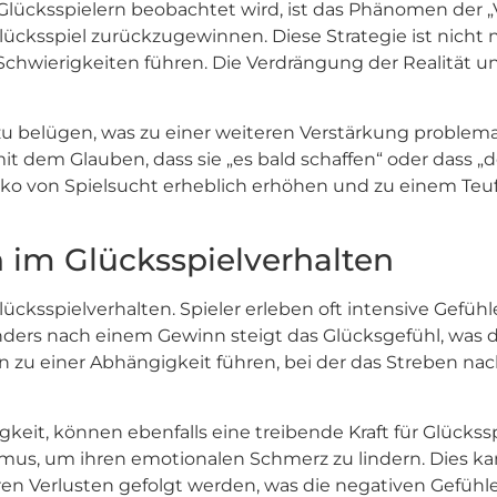
 Glücksspielern beobachtet wird, ist das Phänomen der „
ücksspiel zurückzugewinnen. Diese Strategie ist nicht n
Schwierigkeiten führen. Die Verdrängung der Realität u
t zu belügen, was zu einer weiteren Verstärkung problema
it dem Glauben, dass sie „es bald schaffen“ oder dass „
ko von Spielsucht erheblich erhöhen und zu einem Teufe
 im Glücksspielverhalten
ücksspielverhalten. Spieler erleben oft intensive Gefühle
ers nach einem Gewinn steigt das Glücksgefühl, was daz
n zu einer Abhängigkeit führen, bei der das Streben nac
gkeit, können ebenfalls eine treibende Kraft für Glücks
us, um ihren emotionalen Schmerz zu lindern. Dies kan
 Verlusten gefolgt werden, was die negativen Gefühle ve