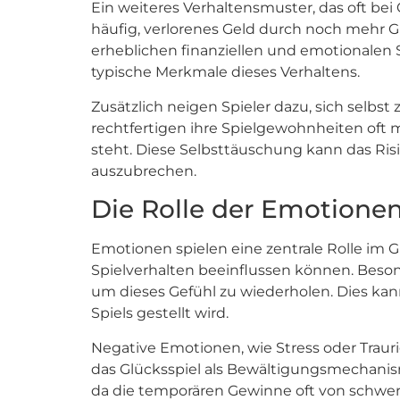
Ein weiteres Verhaltensmuster, das oft bei
häufig, verlorenes Geld durch noch mehr Gl
erheblichen finanziellen und emotionalen 
typische Merkmale dieses Verhaltens.
Zusätzlich neigen Spieler dazu, sich selbs
rechtfertigen ihre Spielgewohnheiten oft m
steht. Diese Selbsttäuschung kann das Risi
auszubrechen.
Die Rolle der Emotionen
Emotionen spielen eine zentrale Rolle im Gl
Spielverhalten beeinflussen können. Besond
um dieses Gefühl zu wiederholen. Dies kan
Spiels gestellt wird.
Negative Emotionen, wie Stress oder Trauri
das Glücksspiel als Bewältigungsmechanism
da die temporären Gewinne oft von schweren