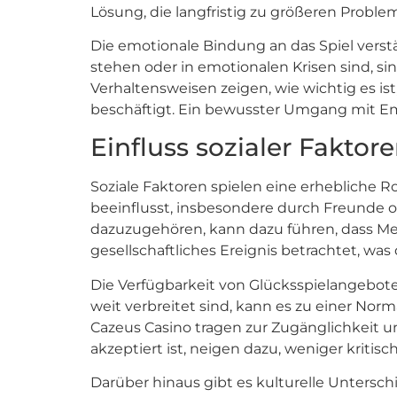
Lösung, die langfristig zu größeren Proble
Die emotionale Bindung an das Spiel vers
stehen oder in emotionalen Krisen sind, sin
Verhaltensweisen zeigen, wie wichtig es i
beschäftigt. Ein bewusster Umgang mit Em
Einfluss sozialer Faktor
Soziale Faktoren spielen eine erhebliche Ro
beeinflusst, insbesondere durch Freunde o
dazuzugehören, kann dazu führen, dass Men
gesellschaftliches Ereignis betrachtet, was 
Die Verfügbarkeit von Glücksspielangeboten
weit verbreitet sind, kann es zu einer Nor
Cazeus Casino tragen zur Zugänglichkeit un
akzeptiert ist, neigen dazu, weniger kriti
Darüber hinaus gibt es kulturelle Untersch