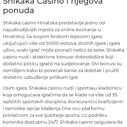
Shikaka Casino i njegova
ponuda
Shikaka casino Hrvatska predstavlja jedno od
najuzbudljivijih mjesta za online kockanje u
Hrvatskoj. Sa svojom širokom lepezom igara,
uključujući više od 9.000 slotova, stolnih igara i igara
uživo, svaki igrač može pronaći nešto za sebe. Shikaka
casino nudi i atraktivne bonuse dobrodošlice koji
dodatno potiču igrače na sudjelovanje. Ovi bonusi su
osmišljeni kako bi povećali šanse za dobitak i pružili
dodatno uzbuđenje prilikom igre.
Osim igara, Shikaka casino nudi i sportsku kladionicu
koja omogućava igračima da se klade na više od 35
različitih sportskih disciplina. Konkurentni koeficijenti
i raznolike opcije klađenja čine ovu platformu
privlačnom za sve ljubitelje sporta. Uz podršku
korisnika dostupnu 24/7, Shikaka casino osigurava da