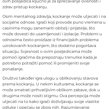
ovih posljedica ključno je za sprečavanje ovisnosti i
zdrav pristup kockanju.
Osim mentalnog zdravlja, kockanje može utjecati i na
socijalne odnose. Igrači koji provode puno vremena u
casinima mogu zanemariti obitelj i prijatelje, što
može dovesti do usamljenosti i izolacije. Problemi u
odnosima često proizlaze iz financijskih problema
uzrokovanih kockanjem, što dodatno pogoršava
situaciju. Svjesnost o ovim posljedicama može
pomoći igračima da prepoznaju trenutke kada je
potrebno potražiti pomoć ili promijeniti svoje
ponašanje.
Društvo također igra ulogu u oblikovanju stavova
prema kockanju. U nekim kulturama, kockanje se
može smatrati prihvatljivim oblikom zabave, dok u
drugima može nositi stigmu. Ova percepcija može
utjecati na to kako igrači doživljavaju svoje vlastite
odluke i osjećaju se zbog njih. Razumijevanje