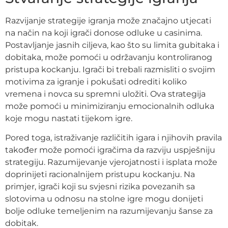
Razvijanje strategije igranja može značajno utjecati
na način na koji igrači donose odluke u casinima.
Postavljanje jasnih ciljeva, kao što su limita gubitaka i
dobitaka, može pomoći u održavanju kontroliranog
pristupa kockanju. Igrači bi trebali razmisliti o svojim
motivima za igranje i pokušati odrediti koliko
vremena i novca su spremni uložiti. Ova strategija
može pomoći u minimiziranju emocionalnih odluka
koje mogu nastati tijekom igre.
Pored toga, istraživanje različitih igara i njihovih pravila
također može pomoći igračima da razviju uspješniju
strategiju. Razumijevanje vjerojatnosti i isplata može
doprinijeti racionalnijem pristupu kockanju. Na
primjer, igrači koji su svjesni rizika povezanih sa
slotovima u odnosu na stolne igre mogu donijeti
bolje odluke temeljenim na razumijevanju šanse za
dobitak.