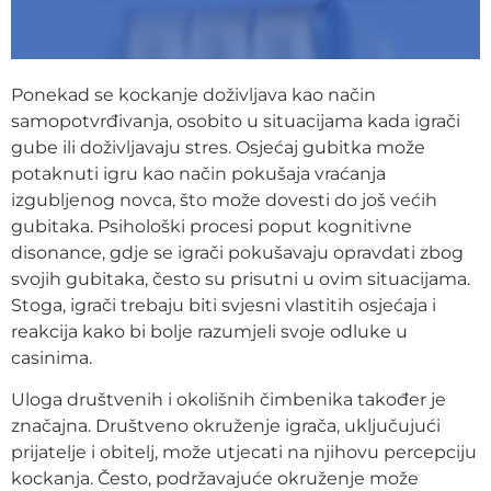
Ponekad se kockanje doživljava kao način
samopotvrđivanja, osobito u situacijama kada igrači
gube ili doživljavaju stres. Osjećaj gubitka može
potaknuti igru kao način pokušaja vraćanja
izgubljenog novca, što može dovesti do još većih
gubitaka. Psihološki procesi poput kognitivne
disonance, gdje se igrači pokušavaju opravdati zbog
svojih gubitaka, često su prisutni u ovim situacijama.
Stoga, igrači trebaju biti svjesni vlastitih osjećaja i
reakcija kako bi bolje razumjeli svoje odluke u
casinima.
Uloga društvenih i okolišnih čimbenika također je
značajna. Društveno okruženje igrača, uključujući
prijatelje i obitelj, može utjecati na njihovu percepciju
kockanja. Često, podržavajuće okruženje može