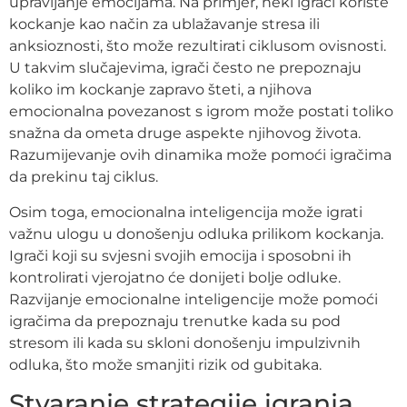
upravljanje emocijama. Na primjer, neki igrači koriste
kockanje kao način za ublažavanje stresa ili
anksioznosti, što može rezultirati ciklusom ovisnosti.
U takvim slučajevima, igrači često ne prepoznaju
koliko im kockanje zapravo šteti, a njihova
emocionalna povezanost s igrom može postati toliko
snažna da ometa druge aspekte njihovog života.
Razumijevanje ovih dinamika može pomoći igračima
da prekinu taj ciklus.
Osim toga, emocionalna inteligencija može igrati
važnu ulogu u donošenju odluka prilikom kockanja.
Igrači koji su svjesni svojih emocija i sposobni ih
kontrolirati vjerojatno će donijeti bolje odluke.
Razvijanje emocionalne inteligencije može pomoći
igračima da prepoznaju trenutke kada su pod
stresom ili kada su skloni donošenju impulzivnih
odluka, što može smanjiti rizik od gubitaka.
Stvaranje strategije igranja