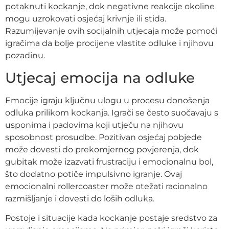
potaknuti kockanje, dok negativne reakcije okoline
mogu uzrokovati osjećaj krivnje ili stida.
Razumijevanje ovih socijalnih utjecaja može pomoći
igračima da bolje procijene vlastite odluke i njihovu
pozadinu.
Utjecaj emocija na odluke
Emocije igraju ključnu ulogu u procesu donošenja
odluka prilikom kockanja. Igrači se često suočavaju s
usponima i padovima koji utječu na njihovu
sposobnost prosudbe. Pozitivan osjećaj pobjede
može dovesti do prekomjernog povjerenja, dok
gubitak može izazvati frustraciju i emocionalnu bol,
što dodatno potiče impulsivno igranje. Ovaj
emocionalni rollercoaster može otežati racionalno
razmišljanje i dovesti do loših odluka.
Postoje i situacije kada kockanje postaje sredstvo za