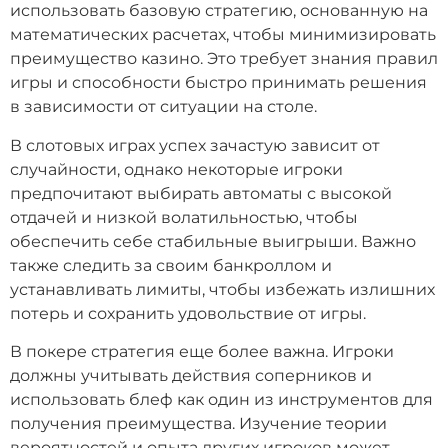
использовать базовую стратегию, основанную на
математических расчетах, чтобы минимизировать
преимущество казино. Это требует знания правил
игры и способности быстро принимать решения
в зависимости от ситуации на столе.
В слотовых играх успех зачастую зависит от
случайности, однако некоторые игроки
предпочитают выбирать автоматы с высокой
отдачей и низкой волатильностью, чтобы
обеспечить себе стабильные выигрыши. Важно
также следить за своим банкроллом и
устанавливать лимиты, чтобы избежать излишних
потерь и сохранить удовольствие от игры.
В покере стратегия еще более важна. Игроки
должны учитывать действия соперников и
использовать блеф как один из инструментов для
получения преимущества. Изучение теории
вероятностей и опыта других игроков может