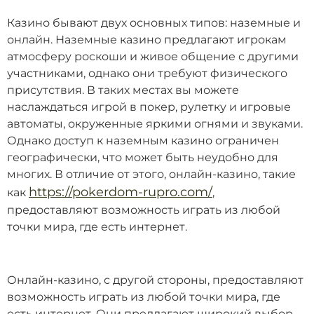
Казино бывают двух основных типов: наземные и
онлайн. Наземные казино предлагают игрокам
атмосферу роскоши и живое общение с другими
участниками, однако они требуют физического
присутствия. В таких местах вы можете
наслаждаться игрой в покер, рулетку и игровые
автоматы, окруженные яркими огнями и звуками.
Однако доступ к наземным казино ограничен
географически, что может быть неудобно для
многих. В отличие от этого, онлайн-казино, такие
https://pokerdom-rupro.com/
как
,
предоставляют возможность играть из любой
точки мира, где есть интернет.
Онлайн-казино, с другой стороны, предоставляют
возможность играть из любой точки мира, где
есть интернет. Они предлагают широкий выбор