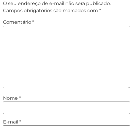
O seu endereço de e-mail não será publicado.
Campos obrigatórios são marcados com
*
Comentário
*
Nome
*
E-mail
*