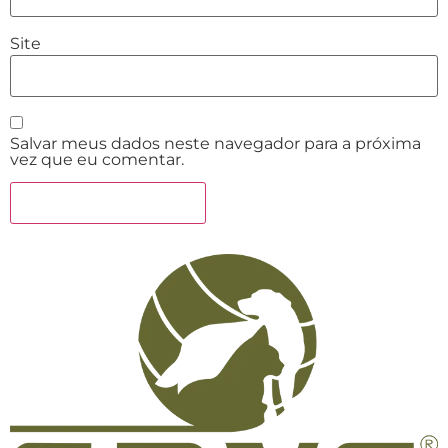
Site
Salvar meus dados neste navegador para a próxima
vez que eu comentar.