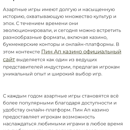
Азартные игры имеют долгую и насыщенную
историю, охватывающую множество культур и
эпох. С течением времени они
эволюционировали, и сегодня можно встретить
разнообразные форматы, включая казино,
букмекерские конторы и онлайн-платформы. В
Пин Ап казино официальный
этом контексте
сайт
выделяется как один из ведущих
представителей индустрии, предлагая игрокам
уникальный опыт и широкий выбор игр.
С каждым годом азартные игры становятся всё
более популярными благодаря доступности и
удобству онлайн-платформ. Пин Ап казино
предоставляет игрокам возможность
наслаждаться любимыми играми в любое время