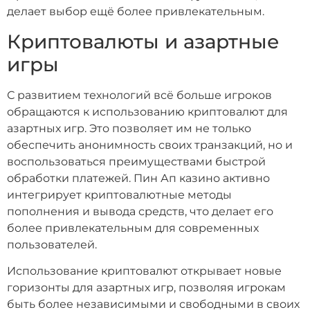
делает выбор ещё более привлекательным.
Криптовалюты и азартные
игры
С развитием технологий всё больше игроков
обращаются к использованию криптовалют для
азартных игр. Это позволяет им не только
обеспечить анонимность своих транзакций, но и
воспользоваться преимуществами быстрой
обработки платежей. Пин Ап казино активно
интегрирует криптовалютные методы
пополнения и вывода средств, что делает его
более привлекательным для современных
пользователей.
Использование криптовалют открывает новые
горизонты для азартных игр, позволяя игрокам
быть более независимыми и свободными в своих