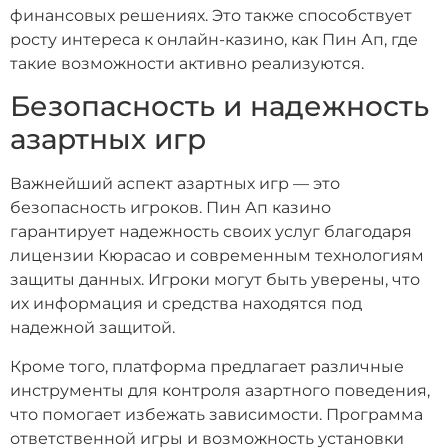
финансовых решениях. Это также способствует
росту интереса к онлайн-казино, как Пин Ап, где
такие возможности активно реализуются.
Безопасность и надежность
азартных игр
Важнейший аспект азартных игр — это
безопасность игроков. Пин Ап казино
гарантирует надежность своих услуг благодаря
лицензии Кюрасао и современным технологиям
защиты данных. Игроки могут быть уверены, что
их информация и средства находятся под
надежной защитой.
Кроме того, платформа предлагает различные
инструменты для контроля азартного поведения,
что помогает избежать зависимости. Программа
ответственной игры и возможность установки