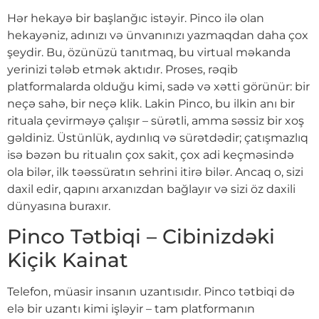
Hər hekayə bir başlanğıc istəyir. Pinco ilə olan
hekayəniz, adınızı və ünvanınızı yazmaqdan daha çox
şeydir. Bu, özünüzü tanıtmaq, bu virtual məkanda
yerinizi tələb etmək aktıdır. Proses, rəqib
platformalarda olduğu kimi, sadə və xətti görünür: bir
neçə sahə, bir neçə klik. Lakin Pinco, bu ilkin anı bir
rituala çevirməyə çalışır – sürətli, amma səssiz bir xoş
gəldiniz. Üstünlük, aydınlıq və sürətdədir; çatışmazlıq
isə bəzən bu ritualın çox sakit, çox adi keçməsində
ola bilər, ilk təəssüratın sehrini itirə bilər. Ancaq o, sizi
daxil edir, qapını arxanızdan bağlayır və sizi öz daxili
dünyasına buraxır.
Pinco Tətbiqi – Cibinizdəki
Kiçik Kainat
Telefon, müasir insanın uzantısıdır. Pinco tətbiqi də
elə bir uzantı kimi işləyir – tam platformanın