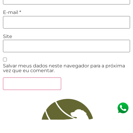
E-mail
*
Site
Salvar meus dados neste navegador para a próxima
vez que eu comentar.