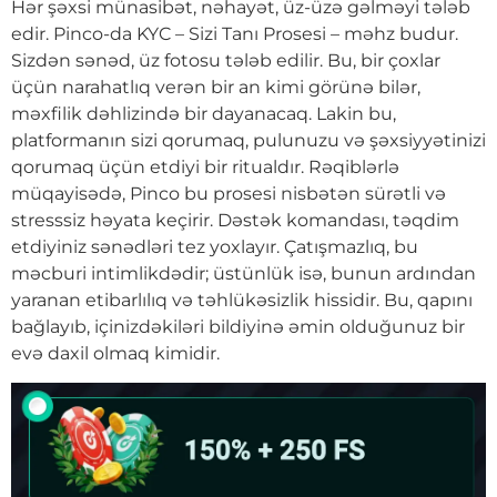
Hər şəxsi münasibət, nəhayət, üz-üzə gəlməyi tələb
edir. Pinco-da KYC – Sizi Tanı Prosesi – məhz budur.
Sizdən sənəd, üz fotosu tələb edilir. Bu, bir çoxlar
üçün narahatlıq verən bir an kimi görünə bilər,
məxfilik dəhlizində bir dayanacaq. Lakin bu,
platformanın sizi qorumaq, pulunuzu və şəxsiyyətinizi
qorumaq üçün etdiyi bir ritualdır. Rəqiblərlə
müqayisədə, Pinco bu prosesi nisbətən sürətli və
stresssiz həyata keçirir. Dəstək komandası, təqdim
etdiyiniz sənədləri tez yoxlayır. Çatışmazlıq, bu
məcburi intimlikdədir; üstünlük isə, bunun ardından
yaranan etibarlılıq və təhlükəsizlik hissidir. Bu, qapını
bağlayıb, içinizdəkiləri bildiyinə əmin olduğunuz bir
evə daxil olmaq kimidir.