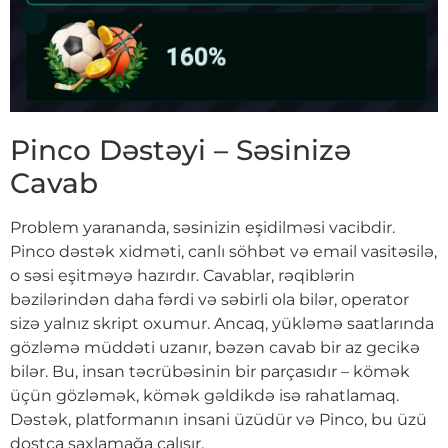
Pinco Dəstəyi – Səsinizə
Cavab
Problem yarananda, səsinizin eşidilməsi vacibdir.
Pinco dəstək xidməti, canlı söhbət və email vasitəsilə,
o səsi eşitməyə hazırdır. Cavablar, rəqiblərin
bəzilərindən daha fərdi və səbirli ola bilər, operator
sizə yalnız skript oxumur. Ancaq, yükləmə saatlarında
gözləmə müddəti uzanır, bəzən cavab bir az gecikə
bilər. Bu, insan təcrübəsinin bir parçasıdır – kömək
üçün gözləmək, kömək gəldikdə isə rahatlamaq.
Dəstək, platformanın insani üzüdür və Pinco, bu üzü
dostca saxlamağa çalışır.