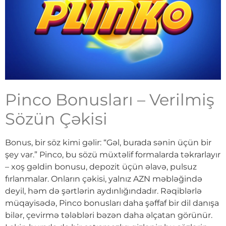
Pinco Bonusları – Verilmiş
Sözün Çəkisi
Bonus, bir söz kimi gəlir: “Gəl, burada sənin üçün bir
şey var.” Pinco, bu sözü müxtəlif formalarda təkrarlayır
– xoş gəldin bonusu, depozit üçün əlavə, pulsuz
fırlanmalar. Onların çəkisi, yalnız AZN məbləğində
deyil, həm də şərtlərin aydınlığındadır. Rəqiblərlə
müqayisədə, Pinco bonusları daha şəffaf bir dil danışa
bilər, çevirmə tələbləri bəzən daha əlçatan görünür.