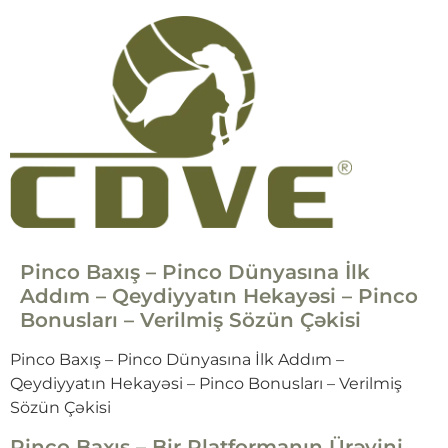
Pinco Baxış – Pinco Dünyasına İlk
Addım – Qeydiyyatın Hekayəsi – Pinco
Bonusları – Verilmiş Sözün Çəkisi
Pinco Baxış – Pinco Dünyasına İlk Addım –
Qeydiyyatın Hekayəsi – Pinco Bonusları – Verilmiş
Sözün Çəkisi
Pinco Baxış – Bir Platformanın Ürəyini