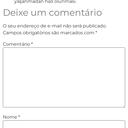
yaşanmadan həll olunması.
Deixe um comentário
O seu endereço de e-mail não será publicado.
Campos obrigatórios são marcados com
*
Comentário
*
Nome
*