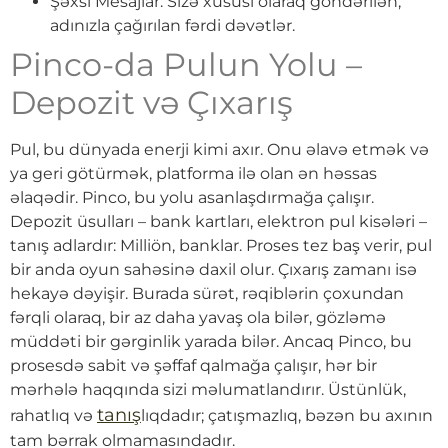
Şəxsi Mesajlar: Sizə xüsusi olaraq göndərilən,
adınızla çağırılan fərdi dəvətlər.
Pinco-da Pulun Yolu –
Depozit və Çıxarış
Pul, bu dünyada enerji kimi axır. Onu əlavə etmək və
ya geri götürmək, platforma ilə olan ən həssas
əlaqədir. Pinco, bu yolu asanlaşdırmağa çalışır.
Depozit üsulları – bank kartları, elektron pul kisələri –
tanış adlardır: Milliön, banklar. Proses tez baş verir, pul
bir anda oyun sahəsinə daxil olur. Çıxarış zamanı isə
hekayə dəyişir. Burada sürət, rəqiblərin çoxundan
fərqli olaraq, bir az daha yavaş ola bilər, gözləmə
müddəti bir gərginlik yarada bilər. Ancaq Pinco, bu
prosesdə sabit və şəffaf qalmağa çalışır, hər bir
mərhələ haqqında sizi məlumatlandırır. Üstünlük,
tanış
rahatlıq və
lıqdadır; çatışmazlıq, bəzən bu axının
tam bərrak olmamasındadır.