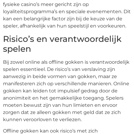
fysieke casino’s meer gericht zijn op
loyaliteitsprogramma’s en speciale evenementen. Dit
kan een belangrijke factor zijn bij de keuze van de
speler, afhankelijk van hun speelstijl en voorkeuren.
Risico’s en verantwoordelijk
spelen
Bij zowel online als offline gokken is verantwoordelijk
spelen essentieel. De risico’s van verslaving zijn
aanwezig in beide vormen van gokken, maar ze
manifesteren zich op verschillende manieren. Online
gokken kan leiden tot impulsief gedrag door de
anonimiteit en het gemakkelijke toegang. Spelers
moeten bewust zijn van hun limieten en ervoor
zorgen dat ze alleen gokken met geld dat ze zich
kunnen veroorloven te verliezen.
Offline gokken kan ook risico’s met zich