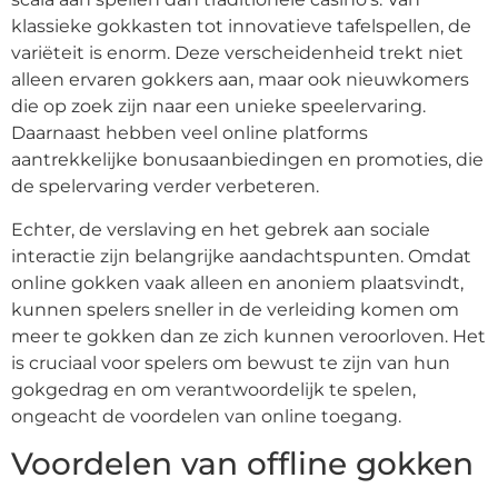
klassieke gokkasten tot innovatieve tafelspellen, de
variëteit is enorm. Deze verscheidenheid trekt niet
alleen ervaren gokkers aan, maar ook nieuwkomers
die op zoek zijn naar een unieke speelervaring.
Daarnaast hebben veel online platforms
aantrekkelijke bonusaanbiedingen en promoties, die
de spelervaring verder verbeteren.
Echter, de verslaving en het gebrek aan sociale
interactie zijn belangrijke aandachtspunten. Omdat
online gokken vaak alleen en anoniem plaatsvindt,
kunnen spelers sneller in de verleiding komen om
meer te gokken dan ze zich kunnen veroorloven. Het
is cruciaal voor spelers om bewust te zijn van hun
gokgedrag en om verantwoordelijk te spelen,
ongeacht de voordelen van online toegang.
Voordelen van offline gokken