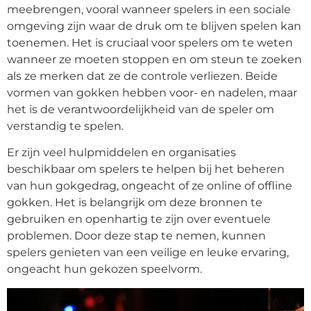
meebrengen, vooral wanneer spelers in een sociale
omgeving zijn waar de druk om te blijven spelen kan
toenemen. Het is cruciaal voor spelers om te weten
wanneer ze moeten stoppen en om steun te zoeken
als ze merken dat ze de controle verliezen. Beide
vormen van gokken hebben voor- en nadelen, maar
het is de verantwoordelijkheid van de speler om
verstandig te spelen.
Er zijn veel hulpmiddelen en organisaties
beschikbaar om spelers te helpen bij het beheren
van hun gokgedrag, ongeacht of ze online of offline
gokken. Het is belangrijk om deze bronnen te
gebruiken en openhartig te zijn over eventuele
problemen. Door deze stap te nemen, kunnen
spelers genieten van een veilige en leuke ervaring,
ongeacht hun gekozen speelvorm.