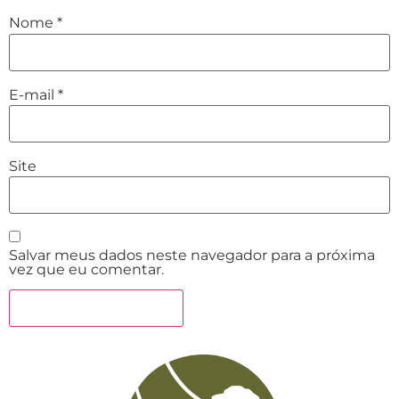
Nome
*
E-mail
*
Site
Salvar meus dados neste navegador para a próxima
vez que eu comentar.