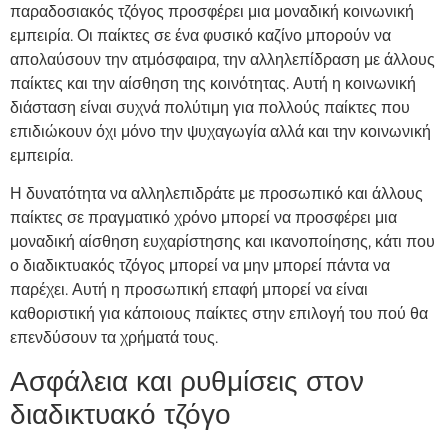
παραδοσιακός τζόγος προσφέρει μια μοναδική κοινωνική
εμπειρία. Οι παίκτες σε ένα φυσικό καζίνο μπορούν να
απολαύσουν την ατμόσφαιρα, την αλληλεπίδραση με άλλους
παίκτες και την αίσθηση της κοινότητας. Αυτή η κοινωνική
διάσταση είναι συχνά πολύτιμη για πολλούς παίκτες που
επιδιώκουν όχι μόνο την ψυχαγωγία αλλά και την κοινωνική
εμπειρία.
Η δυνατότητα να αλληλεπιδράτε με προσωπικό και άλλους
παίκτες σε πραγματικό χρόνο μπορεί να προσφέρει μια
μοναδική αίσθηση ευχαρίστησης και ικανοποίησης, κάτι που
ο διαδικτυακός τζόγος μπορεί να μην μπορεί πάντα να
παρέχει. Αυτή η προσωπική επαφή μπορεί να είναι
καθοριστική για κάποιους παίκτες στην επιλογή του πού θα
επενδύσουν τα χρήματά τους.
Ασφάλεια και ρυθμίσεις στον
διαδικτυακό τζόγο