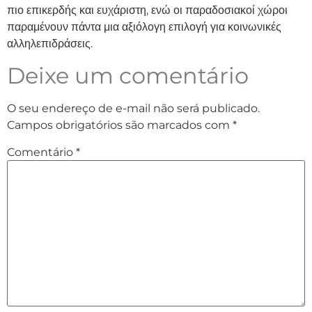
πιο επικερδής και ευχάριστη, ενώ οι παραδοσιακοί χώροι
παραμένουν πάντα μια αξιόλογη επιλογή για κοινωνικές
αλληλεπιδράσεις.
Deixe um comentário
O seu endereço de e-mail não será publicado.
Campos obrigatórios são marcados com
*
Comentário
*