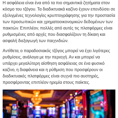
Η ασφάλεια είναι ένα από τα πιο σημαντικά ζητήματα στον
κόσμο του τζόγου. Τα διαδικτυακά καζίνο έχουν επενδύσει σε
εξελιγμένες τεχνολογίες κρυπτογράφησης για την προστασία
των προσωπικών και χρηματοοικονομικών δεδομένων των
παικτών. Επιπλέον, πολλές από αυτές τις πλατφόρμες είναι
ρυθμισμένες από αρχές που διασφαλίζουν τη δίκαιη και
ασφαλή διεξαγωγή των παιχνιδιών.
Αντίθετα, ο παραδοσιακός τζόγος μπορεί να έχει λιγότερες
ρυθμίσεις, ανάλογα με την περιοχή. Αν και μπορεί να
υπάρχει μεγαλύτερη αίσθηση ασφάλειας σε ένα φυσικό
καζίνο, η διαφάνεια και η ρύθμιση που προσφέρουν οι
διαδικτυακές πλατφόρμες είναι συχνά πιο αυστηρές,
προσφέροντας επιπλέον ηρεμία στους παίκτες.