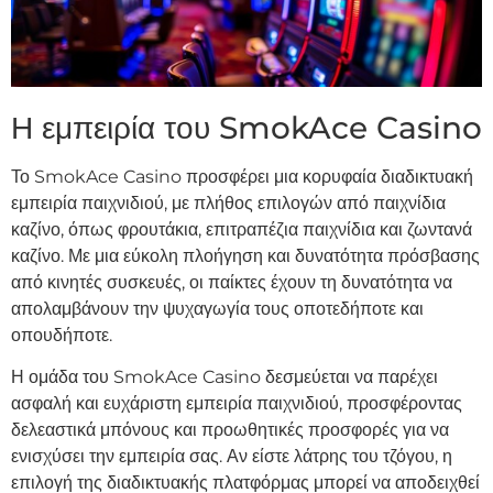
Η εμπειρία του SmokAce Casino
Το SmokAce Casino προσφέρει μια κορυφαία διαδικτυακή
εμπειρία παιχνιδιού, με πλήθος επιλογών από παιχνίδια
καζίνο, όπως φρουτάκια, επιτραπέζια παιχνίδια και ζωντανά
καζίνο. Με μια εύκολη πλοήγηση και δυνατότητα πρόσβασης
από κινητές συσκευές, οι παίκτες έχουν τη δυνατότητα να
απολαμβάνουν την ψυχαγωγία τους οποτεδήποτε και
οπουδήποτε.
Η ομάδα του SmokAce Casino δεσμεύεται να παρέχει
ασφαλή και ευχάριστη εμπειρία παιχνιδιού, προσφέροντας
δελεαστικά μπόνους και προωθητικές προσφορές για να
ενισχύσει την εμπειρία σας. Αν είστε λάτρης του τζόγου, η
επιλογή της διαδικτυακής πλατφόρμας μπορεί να αποδειχθεί