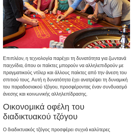
Επιπλέον, η τεχνολογία παρέχει τη δυνατότητα για ζωντανά
παιχνίδια, όπου οι παίκτες μπορούν να αλληλεπιδρούν με
πραγματικούς ντίλερ και άλλους παίκτες από την άνεση του
σπιτιού τους. Αυτή η δυνατότητα έχει ανατρέψει τη δυναμική
του παραδοσιακού τζόγου, προσφέροντας έναν συνδυασμό
άνεσης και κοινωνικής αλληλεπίδρασης.
Οικονομικά οφέλη του
διαδικτυακού τζόγου
Ο διαδικτυακός τζόγος προσφέρει συχνά καλύτερες