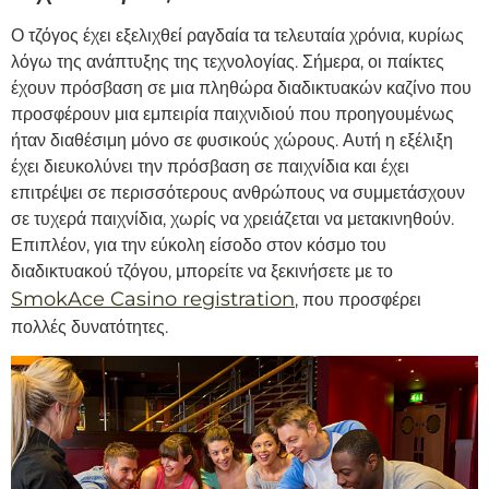
Ο τζόγος έχει εξελιχθεί ραγδαία τα τελευταία χρόνια, κυρίως
λόγω της ανάπτυξης της τεχνολογίας. Σήμερα, οι παίκτες
έχουν πρόσβαση σε μια πληθώρα διαδικτυακών καζίνο που
προσφέρουν μια εμπειρία παιχνιδιού που προηγουμένως
ήταν διαθέσιμη μόνο σε φυσικούς χώρους. Αυτή η εξέλιξη
έχει διευκολύνει την πρόσβαση σε παιχνίδια και έχει
επιτρέψει σε περισσότερους ανθρώπους να συμμετάσχουν
σε τυχερά παιχνίδια, χωρίς να χρειάζεται να μετακινηθούν.
Επιπλέον, για την εύκολη είσοδο στον κόσμο του
διαδικτυακού τζόγου, μπορείτε να ξεκινήσετε με το
SmokAce Casino registration
, που προσφέρει
πολλές δυνατότητες.