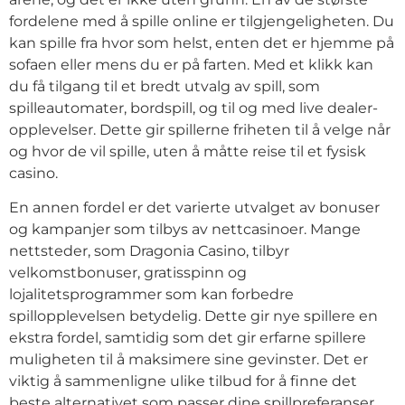
fordelene med å spille online er tilgjengeligheten. Du
kan spille fra hvor som helst, enten det er hjemme på
sofaen eller mens du er på farten. Med et klikk kan
du få tilgang til et bredt utvalg av spill, som
spilleautomater, bordspill, og til og med live dealer-
opplevelser. Dette gir spillerne friheten til å velge når
og hvor de vil spille, uten å måtte reise til et fysisk
casino.
En annen fordel er det varierte utvalget av bonuser
og kampanjer som tilbys av nettcasinoer. Mange
nettsteder, som Dragonia Casino, tilbyr
velkomstbonuser, gratisspinn og
lojalitetsprogrammer som kan forbedre
spillopplevelsen betydelig. Dette gir nye spillere en
ekstra fordel, samtidig som det gir erfarne spillere
muligheten til å maksimere sine gevinster. Det er
viktig å sammenligne ulike tilbud for å finne det
beste alternativet som passer dine spillpreferanser.