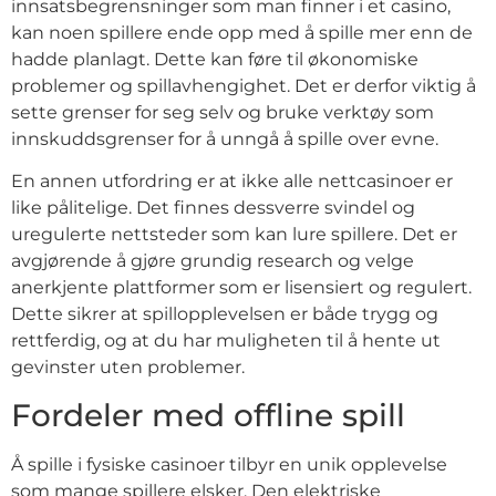
innsatsbegrensninger som man finner i et casino,
kan noen spillere ende opp med å spille mer enn de
hadde planlagt. Dette kan føre til økonomiske
problemer og spillavhengighet. Det er derfor viktig å
sette grenser for seg selv og bruke verktøy som
innskuddsgrenser for å unngå å spille over evne.
En annen utfordring er at ikke alle nettcasinoer er
like pålitelige. Det finnes dessverre svindel og
uregulerte nettsteder som kan lure spillere. Det er
avgjørende å gjøre grundig research og velge
anerkjente plattformer som er lisensiert og regulert.
Dette sikrer at spillopplevelsen er både trygg og
rettferdig, og at du har muligheten til å hente ut
gevinster uten problemer.
Fordeler med offline spill
Å spille i fysiske casinoer tilbyr en unik opplevelse
som mange spillere elsker. Den elektriske