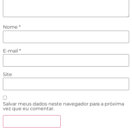
Nome
*
E-mail
*
Site
Salvar meus dados neste navegador para a próxima
vez que eu comentar.