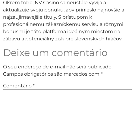
Okrem toho, NV Casino sa neustále vyvíja a
aktualizuje svoju ponuku, aby prinieslo najnovšie a
najzaujímavejšie tituly. S prístupom k
profesionálnemu zákazníckemu servisu a rôznymi
bonusmi je táto platforma ideálnym miestom na
zábavu a potenciálny zisk pre slovenských hráčov.
Deixe um comentário
O seu endereço de e-mail não será publicado.
Campos obrigatórios são marcados com
*
Comentário
*