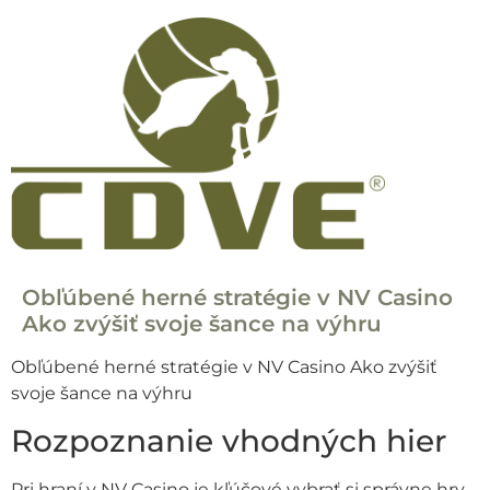
Obľúbené herné stratégie v NV Casino
Ako zvýšiť svoje šance na výhru
Obľúbené herné stratégie v NV Casino Ako zvýšiť
svoje šance na výhru
Rozpoznanie vhodných hier
Pri hraní v NV Casino je kľúčové vybrať si správne hry,