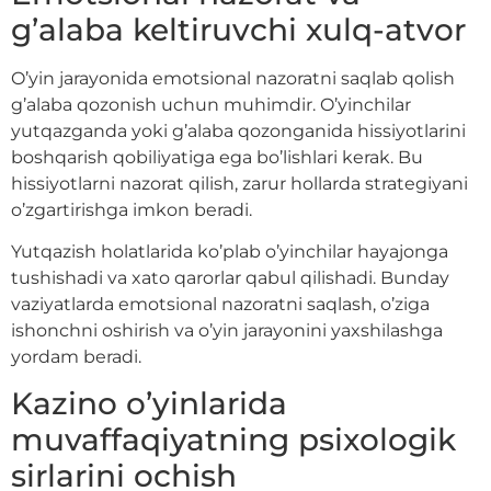
g’alaba keltiruvchi xulq-atvor
O’yin jarayonida emotsional nazoratni saqlab qolish
g’alaba qozonish uchun muhimdir. O’yinchilar
yutqazganda yoki g’alaba qozonganida hissiyotlarini
boshqarish qobiliyatiga ega bo’lishlari kerak. Bu
hissiyotlarni nazorat qilish, zarur hollarda strategiyani
o’zgartirishga imkon beradi.
Yutqazish holatlarida ko’plab o’yinchilar hayajonga
tushishadi va xato qarorlar qabul qilishadi. Bunday
vaziyatlarda emotsional nazoratni saqlash, o’ziga
ishonchni oshirish va o’yin jarayonini yaxshilashga
yordam beradi.
Kazino o’yinlarida
muvaffaqiyatning psixologik
sirlarini ochish