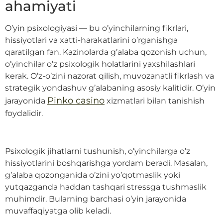
ahamiyati
O’yin psixologiyasi — bu o’yinchilarning fikrlari,
hissiyotlari va xatti-harakatlarini o’rganishga
qaratilgan fan. Kazinolarda g’alaba qozonish uchun,
o’yinchilar o’z psixologik holatlarini yaxshilashlari
kerak. O’z-o’zini nazorat qilish, muvozanatli fikrlash va
strategik yondashuv g’alabaning asosiy kalitidir. O’yin
Pinko casino
jarayonida
xizmatlari bilan tanishish
foydalidir.
Psixologik jihatlarni tushunish, o’yinchilarga o’z
hissiyotlarini boshqarishga yordam beradi. Masalan,
g’alaba qozonganida o’zini yo’qotmaslik yoki
yutqazganda haddan tashqari stressga tushmaslik
muhimdir. Bularning barchasi o’yin jarayonida
muvaffaqiyatga olib keladi.