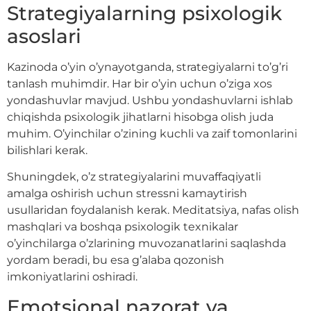
Strategiyalarning psixologik
asoslari
Kazinoda o’yin o’ynayotganda, strategiyalarni to’g’ri
tanlash muhimdir. Har bir o’yin uchun o’ziga xos
yondashuvlar mavjud. Ushbu yondashuvlarni ishlab
chiqishda psixologik jihatlarni hisobga olish juda
muhim. O’yinchilar o’zining kuchli va zaif tomonlarini
bilishlari kerak.
Shuningdek, o’z strategiyalarini muvaffaqiyatli
amalga oshirish uchun stressni kamaytirish
usullaridan foydalanish kerak. Meditatsiya, nafas olish
mashqlari va boshqa psixologik texnikalar
o’yinchilarga o’zlarining muvozanatlarini saqlashda
yordam beradi, bu esa g’alaba qozonish
imkoniyatlarini oshiradi.
Emotsional nazorat va