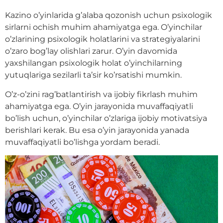
Kazino o’yinlarida g’alaba qozonish uchun psixologik
sirlarni ochish muhim ahamiyatga ega. O’yinchilar
o’zlarining psixologik holatlarini va strategiyalarini
o’zaro bog’lay olishlari zarur. O’yin davomida
yaxshilangan psixologik holat o’yinchilarning
yutuqlariga sezilarli ta’sir ko’rsatishi mumkin.
O’z-o’zini rag’batlantirish va ijobiy fikrlash muhim
ahamiyatga ega. O’yin jarayonida muvaffaqiyatli
bo’lish uchun, o’yinchilar o’zlariga ijobiy motivatsiya
berishlari kerak. Bu esa o’yin jarayonida yanada
muvaffaqiyatli bo’lishga yordam beradi.