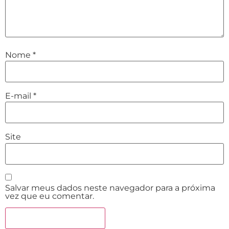
Nome
*
E-mail
*
Site
Salvar meus dados neste navegador para a próxima
vez que eu comentar.