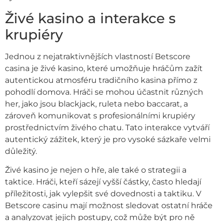
Živé kasino a interakce s
krupiéry
Jednou z nejatraktivnějších vlastností Betscore
casina je živé kasino, které umožňuje hráčům zažít
autentickou atmosféru tradičního kasina přímo z
pohodlí domova. Hráči se mohou účastnit různých
her, jako jsou blackjack, ruleta nebo baccarat, a
zároveň komunikovat s profesionálními krupiéry
prostřednictvím živého chatu. Tato interakce vytváří
autentický zážitek, který je pro vysoké sázkaře velmi
důležitý.
Živé kasino je nejen o hře, ale také o strategii a
taktice. Hráči, kteří sázejí vyšší částky, často hledají
příležitosti, jak vylepšit své dovednosti a taktiku. V
Betscore casinu mají možnost sledovat ostatní hráče
a analyzovat jejich postupy, což může být pro ně