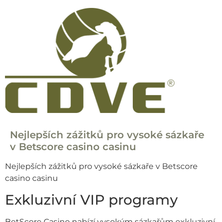
Nejlepších zážitků pro vysoké sázkaře
v Betscore casino casinu
Nejlepších zážitků pro vysoké sázkaře v Betscore
casino casinu
Exkluzivní VIP programy
BetScore Casino nabízí vysokým sázkařům exkluzivní