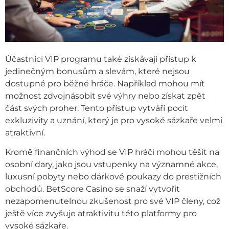
Účastníci VIP programu také získávají přístup k
jedinečným bonusům a slevám, které nejsou
dostupné pro běžné hráče. Například mohou mít
možnost zdvojnásobit své výhry nebo získat zpět
část svých proher. Tento přístup vytváří pocit
exkluzivity a uznání, který je pro vysoké sázkaře velmi
atraktivní.
Kromě finančních výhod se VIP hráči mohou těšit na
osobní dary, jako jsou vstupenky na významné akce,
luxusní pobyty nebo dárkové poukazy do prestižních
obchodů. BetScore Casino se snaží vytvořit
nezapomenutelnou zkušenost pro své VIP členy, což
ještě více zvyšuje atraktivitu této platformy pro
vysoké sázkaře.