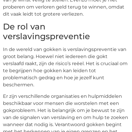
proberen om verloren geld terug te winnen, omdat
dit vaak leidt tot grotere verliezen.
De rol van
verslavingspreventie
In de wereld van gokken is verslavingspreventie van
groot belang. Hoewel niet iedereen die gokt
verslaafd raakt, zijn de risico’s reëel. Het is cruciaal om
te begrijpen hoe gokken kan leiden tot
problematisch gedrag en hoe je jezelf kunt
beschermen.
Er zijn verschillende organisaties en hulpmiddelen
beschikbaar voor mensen die worstelen met een
gokprobleem. Het is belangrijk om je bewust te zijn
van de signalen van verslaving en om hulp te zoeken
wanneer dat nodig is. Verantwoord gokken begint
met het herkennen van je eigen grenzen en het