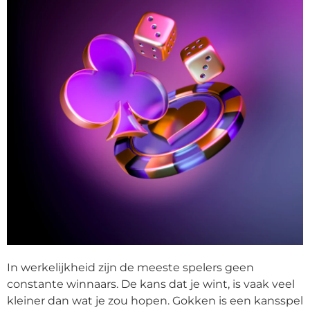
In werkelijkheid zijn de meeste spelers geen
constante winnaars. De kans dat je wint, is vaak veel
kleiner dan wat je zou hopen. Gokken is een kansspel