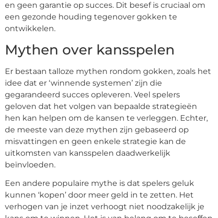
en geen garantie op succes. Dit besef is cruciaal om
een gezonde houding tegenover gokken te
ontwikkelen.
Mythen over kansspelen
Er bestaan talloze mythen rondom gokken, zoals het
idee dat er ‘winnende systemen’ zijn die
gegarandeerd succes opleveren. Veel spelers
geloven dat het volgen van bepaalde strategieën
hen kan helpen om de kansen te verleggen. Echter,
de meeste van deze mythen zijn gebaseerd op
misvattingen en geen enkele strategie kan de
uitkomsten van kansspelen daadwerkelijk
beïnvloeden.
Een andere populaire mythe is dat spelers geluk
kunnen ‘kopen’ door meer geld in te zetten. Het
verhogen van je inzet verhoogt niet noodzakelijk je