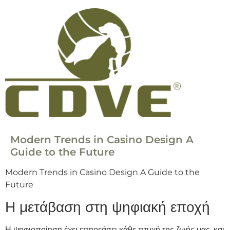
Modern Trends in Casino Design A
Guide to the Future
Modern Trends in Casino Design A Guide to the
Future
Η μετάβαση στη ψηφιακή εποχή
Η ψηφιοποίηση έχει επηρεάσει κάθε πτυχή της ζωής μας, και