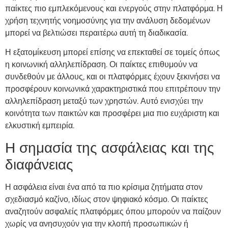
παίκτες πιο εμπλεκόμενους και ενεργούς στην πλατφόρμα. Η
χρήση τεχνητής νοημοσύνης για την ανάλυση δεδομένων
μπορεί να βελτιώσει περαιτέρω αυτή τη διαδικασία.
Η εξατομίκευση μπορεί επίσης να επεκταθεί σε τομείς όπως
η κοινωνική αλληλεπίδραση. Οι παίκτες επιθυμούν να
συνδεθούν με άλλους, και οι πλατφόρμες έχουν ξεκινήσει να
προσφέρουν κοινωνικά χαρακτηριστικά που επιτρέπουν την
αλληλεπίδραση μεταξύ των χρηστών. Αυτό ενισχύει την
κοινότητα των παικτών και προσφέρει μια πιο ευχάριστη και
ελκυστική εμπειρία.
Η σημασία της ασφάλειας και της
διαφάνειας
Η ασφάλεια είναι ένα από τα πιο κρίσιμα ζητήματα στον
σχεδιασμό καζίνο, ιδίως στον ψηφιακό κόσμο. Οι παίκτες
αναζητούν ασφαλείς πλατφόρμες όπου μπορούν να παίζουν
χωρίς να ανησυχούν για την κλοπή προσωπικών ή