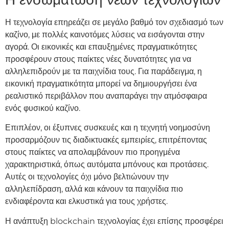
Η τεχνολογία επηρεάζει σε μεγάλο βαθμό τον σχεδιασμό των
καζίνο, με πολλές καινοτόμες λύσεις να εισάγονται στην
αγορά. Οι εικονικές και επαυξημένες πραγματικότητες
προσφέρουν στους παίκτες νέες δυνατότητες για να
αλληλεπιδρούν με τα παιχνίδια τους. Για παράδειγμα, η
εικονική πραγματικότητα μπορεί να δημιουργήσει ένα
ρεαλιστικό περιβάλλον που αναπαράγει την ατμόσφαιρα
ενός φυσικού καζίνο.
Επιπλέον, οι έξυπνες συσκευές και η τεχνητή νοημοσύνη
προσαρμόζουν τις διαδικτυακές εμπειρίες, επιτρέποντας
στους παίκτες να απολαμβάνουν πιο προηγμένα
χαρακτηριστικά, όπως αυτόματα μπόνους και προτάσεις.
Αυτές οι τεχνολογίες όχι μόνο βελτιώνουν την
αλληλεπίδραση, αλλά και κάνουν τα παιχνίδια πιο
ενδιαφέροντα και ελκυστικά για τους χρήστες.
Η ανάπτυξη blockchain τεχνολογίας έχει επίσης προσφέρει