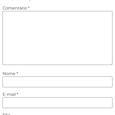
Comentário
*
Nome
*
E-mail
*
Site