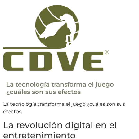
La tecnología transforma el juego
¿cuáles son sus efectos
La tecnología transforma el juego ¿cuáles son sus
efectos
La revolución digital en el
entretenimiento