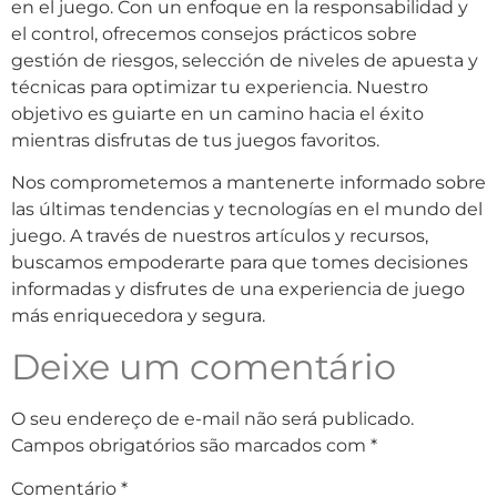
en el juego. Con un enfoque en la responsabilidad y
el control, ofrecemos consejos prácticos sobre
gestión de riesgos, selección de niveles de apuesta y
técnicas para optimizar tu experiencia. Nuestro
objetivo es guiarte en un camino hacia el éxito
mientras disfrutas de tus juegos favoritos.
Nos comprometemos a mantenerte informado sobre
las últimas tendencias y tecnologías en el mundo del
juego. A través de nuestros artículos y recursos,
buscamos empoderarte para que tomes decisiones
informadas y disfrutes de una experiencia de juego
más enriquecedora y segura.
Deixe um comentário
O seu endereço de e-mail não será publicado.
Campos obrigatórios são marcados com
*
Comentário
*