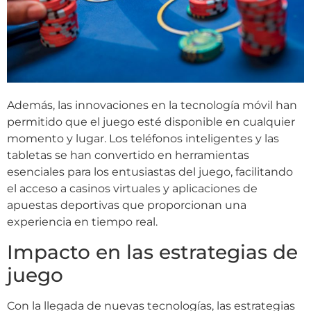
Además, las innovaciones en la tecnología móvil han
permitido que el juego esté disponible en cualquier
momento y lugar. Los teléfonos inteligentes y las
tabletas se han convertido en herramientas
esenciales para los entusiastas del juego, facilitando
el acceso a casinos virtuales y aplicaciones de
apuestas deportivas que proporcionan una
experiencia en tiempo real.
Impacto en las estrategias de
juego
Con la llegada de nuevas tecnologías, las estrategias