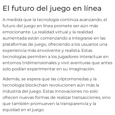
El futuro del juego en línea
A medida que la tecnología continúa avanzando, el
futuro del juego en línea promete ser aún más
emocionante. La realidad virtual y la realidad
aumentada están comenzando a integrarse en las
plataformas de juego, ofreciendo a los usuarios una
experiencia más envolvente y realista. Estas
tecnologías permiten a los jugadores interactuar en
entornos tridimensionales y vivir aventuras que antes
solo podían experimentar en su imaginación.
Además, se espera que las criptomonedas y la
tecnología blockchain revolucionen aún más la
industria del juego. Estas innovaciones no solo
ofrecen nuevas formas de realizar transacciones, sino
que también promueven la transparencia y la
equidad en el juego.