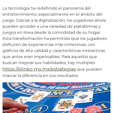
La tecnología ha redefinido el panorama del
entretenimiento, especialmente en el ámbito del
juego. Gracias a la digitalización, los jugadores ahora
pueden acceder a una variedad de plataformas y
juegos en línea desde la comodidad de su hogar.
Esta transformación ha permitido que los jugadores
disfruten de experiencias más inmersivas, con
gráficos de alta calidad y características interactivas
que antes eran impensables. Para aquellos que
buscan mejorar sus habilidades, hay múltiples
https://plinko-mx.mx/estrategias
que pueden
marcar la diferencia en sus resultados.