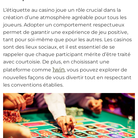
L’étiquette au casino joue un rôle crucial dans la
création d’une atmosphère agréable pour tous les
joueurs. Adopter un comportement respectueux
permet de garantir une expérience de jeu positive,
tant pour soi-même que pour les autres. Les casinos
sont des lieux sociaux, et il est essentiel de se
rappeler que chaque participant mérite d’être traité
avec courtoisie. De plus, en choisissant une
1win
plateforme comme
, vous pouvez explorer de
nouvelles façons de vous divertir tout en respectant
les conventions établies.