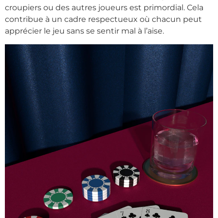
croupiers ou des autres joueurs est primordial. Cela
contribue à un cadre respectueux où chacun peut
apprécier le jeu sans se sentir mal à l’aise.