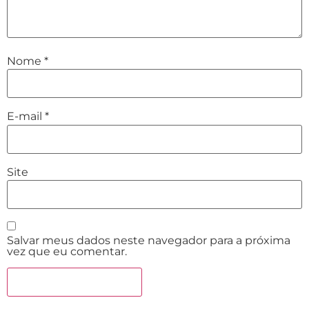
Nome
*
E-mail
*
Site
Salvar meus dados neste navegador para a próxima
vez que eu comentar.