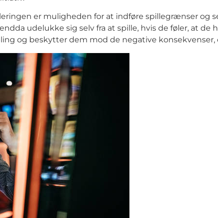
leringen er muligheden for at indføre spillegrænser og s
ndda udelukke sig selv fra at spille, hvis de føler, at de 
bling og beskytter dem mod de negative konsekvenser, de