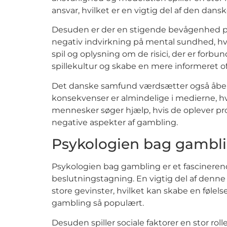
ansvar, hvilket er en vigtig del af den danske 
Desuden er der en stigende bevågenhed på 
negativ indvirkning på mental sundhed, hv
spil og oplysning om de risici, der er for
spillekultur og skabe en mere informeret o
Det danske samfund værdsætter også åben
konsekvenser er almindelige i medierne, h
mennesker søger hjælp, hvis de oplever prob
negative aspekter af gambling.
Psykologien bag gambl
Psykologien bag gambling er et fascinerende
beslutningstagning. En vigtig del af denne 
store gevinster, hvilket kan skabe en følels
gambling så populært.
Desuden spiller sociale faktorer en stor rol