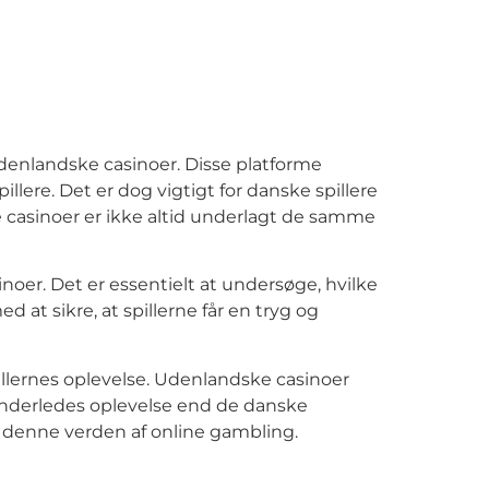
udenlandske casinoer. Disse platforme
illere. Det er dog vigtigt for danske spillere
asinoer er ikke altid underlagt de samme
er. Det er essentielt at undersøge, hvilke
 at sikre, at spillerne får en tryg og
spillernes oplevelse. Udenlandske casinoer
 anderledes oplevelse end de danske
e i denne verden af online gambling.