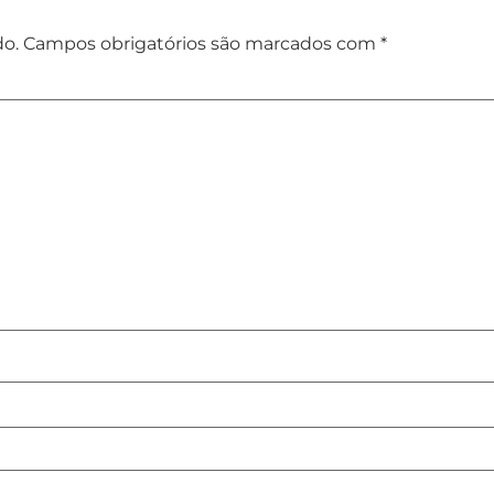
do.
Campos obrigatórios são marcados com
*