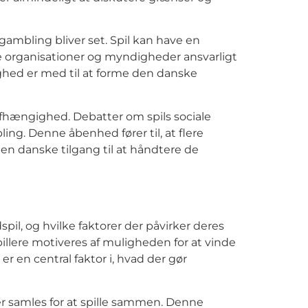
mbling bliver set. Spil kan have en
e organisationer og myndigheder ansvarligt
ighed er med til at forme den danske
ængighed. Debatter om spils sociale
g. Denne åbenhed fører til, at flere
den danske tilgang til at håndtere de
pil, og hvilke faktorer der påvirker deres
pillere motiveres af muligheden for at vinde
r en central faktor i, hvad der gør
ner samles for at spille sammen. Denne