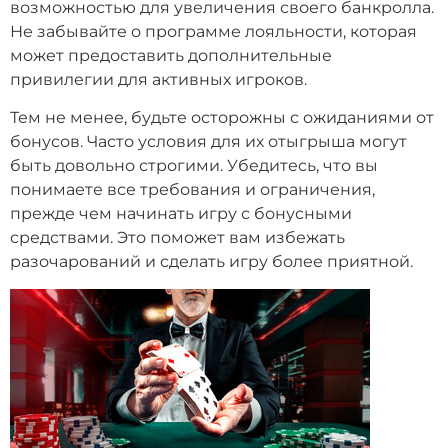
возможностью для увеличения своего банкролла.
Не забывайте о программе лояльности, которая
может предоставить дополнительные
привилегии для активных игроков.
Тем не менее, будьте осторожны с ожиданиями от
бонусов. Часто условия для их отыгрыша могут
быть довольно строгими. Убедитесь, что вы
понимаете все требования и ограничения,
прежде чем начинать игру с бонусными
средствами. Это поможет вам избежать
разочарований и сделать игру более приятной.