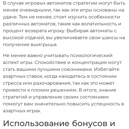
В случае игровых автоматов стратегии могут быть
менее очевидными, так как эти игры основаны на
удаче. Тем не менее, стоит изучить особенности
различных автоматов, такие как волатильность и
процент возврата игроку. Выбирая автоматы с
высокой отдачей, вы увеличиваете свои шансы на
получение выигрыша.
Не менее важно учитывать психологический
аспект игры. Спокойствие и концентрация могут
стать вашими лучшими союзниками. Избегайте
азартных ставок, когда находитесь в состоянии
стресса или разочарования, так как это может
привести к плохим решениям. В итоге, знание
стратегий и управление своим состоянием
помогут вам значительно повысить успешность в
азартных играх.
Использование бонусов и