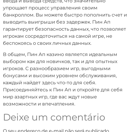
ввода и вывода средств, что значительно
упрощает процесс управления своим
банкроллом. Вы можете быстро пополнить счет и
выводить выигрыши без задержек. Пин Ап
гарантирует безопасность данных, что позволяет
игрокам сосредоточиться на самой игре, не
беспокоясь о своих личных данных.
В общем, Пин Ап казино является идеальным
выбором как для новичков, так и для опытных
игроков. С разнообразием игр, выгодными
бонусами и высоким уровнем обслуживания,
каждый найдет здесь что-то для себя.
Присоединяйтесь к Пин Ап и откройте для себя
мир азартных игр, где вас ждут новые
возможности и впечатления.
Deixe um comentário
O seu endereço de e-mail não será publicado.