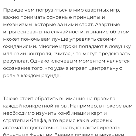
Прежде чем погрузиться в мир азартных игр,
важно понимать основные принципы и
механизмы, которые за ними стоят. Азартные
игры основаны на случайности, и знание об этом
может помочь вам лучше управлять своими
ожиданиями. Многие игроки попадают в ловушку
иллюзии контроля, считая, что могут предсказать
результат. Однако ключевым моментом является
осознание того, что удача играет центральную
роль в каждом раунде.
Также стоит обратить внимание на правила
каждой конкретной игры. Например, в покере вам
необходимо изучить комбинации карт и
стратегии блефа, в то время как в игровых
автоматах достаточно знать, как активировать
бонусные функции. Знание правил и механики