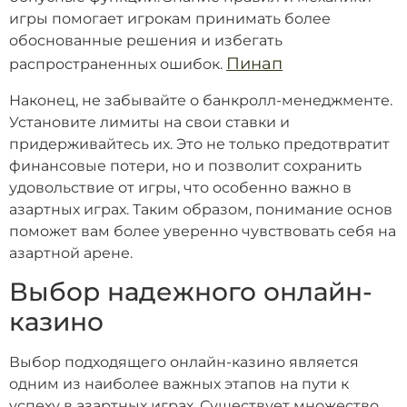
игры помогает игрокам принимать более
обоснованные решения и избегать
Пинап
распространенных ошибок.
Наконец, не забывайте о банкролл-менеджменте.
Установите лимиты на свои ставки и
придерживайтесь их. Это не только предотвратит
финансовые потери, но и позволит сохранить
удовольствие от игры, что особенно важно в
азартных играх. Таким образом, понимание основ
поможет вам более уверенно чувствовать себя на
азартной арене.
Выбор надежного онлайн-
казино
Выбор подходящего онлайн-казино является
одним из наиболее важных этапов на пути к
успеху в азартных играх. Существует множество