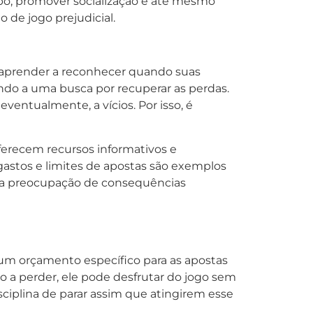
mpo, promover socialização e até mesmo
 de jogo prejudicial.
 aprender a reconhecer quando suas
ando a uma busca por recuperar as perdas.
ventualmente, a vícios. Por isso, é
oferecem recursos informativos e
astos e limites de apostas são exemplos
m a preocupação de consequências
 um orçamento específico para as apostas
 a perder, ele pode desfrutar do jogo sem
sciplina de parar assim que atingirem esse