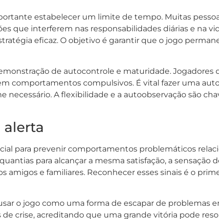
importante estabelecer um limite de tempo. Muitas pes
es que interferem nas responsabilidades diárias e na vi
ratégia eficaz. O objetivo é garantir que o jogo perma
 demonstração de autocontrole e maturidade. Jogadores
r em comportamentos compulsivos. É vital fazer uma auto
orme necessário. A flexibilidade e a autoobservação são 
alerta
sencial para prevenir comportamentos problemáticos relac
quantias para alcançar a mesma satisfação, a sensação 
os amigos e familiares. Reconhecer esses sinais é o prim
usar o jogo como uma forma de escapar de problemas emo
 crise, acreditando que uma grande vitória pode resolv