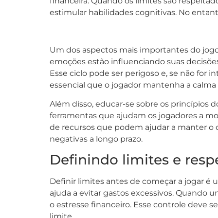
financeira. Quando os limites são respeita
estimular habilidades cognitivas. No entant
Um dos aspectos mais importantes do jogo
emoções estão influenciando suas decisões.
Esse ciclo pode ser perigoso e, se não for 
essencial que o jogador mantenha a calma 
Além disso, educar-se sobre os princípios 
ferramentas que ajudam os jogadores a mon
de recursos que podem ajudar a manter o c
negativas a longo prazo.
Definindo limites e res
Definir limites antes de começar a jogar é
ajuda a evitar gastos excessivos. Quando 
o estresse financeiro. Esse controle deve 
limite.