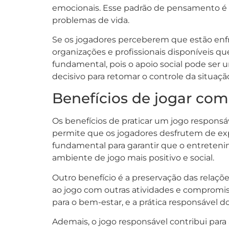
emocionais. Esse padrão de pensamento é pr
problemas de vida.
Se os jogadores perceberem que estão enfre
organizações e profissionais disponíveis 
fundamental, pois o apoio social pode ser 
decisivo para retomar o controle da situaçã
Benefícios de jogar com
Os benefícios de praticar um jogo responsá
permite que os jogadores desfrutem de exp
fundamental para garantir que o entreten
ambiente de jogo mais positivo e social.
Outro benefício é a preservação das relaçõ
ao jogo com outras atividades e compromiss
para o bem-estar, e a prática responsável 
Ademais, o jogo responsável contribui par