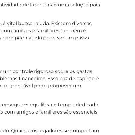
tividade de lazer, e não uma solução para
é vital buscar ajuda. Existem diversas
to com amigos e familiares também é
itar em pedir ajuda pode ser um passo
r um controle rigoroso sobre os gastos
emas financeiros. Essa paz de espírito é
ogo responsável pode promover um
es conseguem equilibrar o tempo dedicado
s com amigos e familiares são essenciais
m todo. Quando os jogadores se comportam