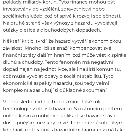
poklady miliardy korun. Tyto finance mohou být
investovány do vzdělání, zdravotnictví nebo
sociálních služeb, což přispívá k rozvoji společnosti.
Na druhé straně však výnosy z hazardu vyvolávají
otázky o etice a dlouhodobých dopadech.
Někteří kritici tvrdí, že hazard vytváří ekonomickou
závislost. Mnoho lidí se snaží kompenzovat své
finanční ztráty dalším hraním, což může vést k spirále
dluhů a chudoby. Tento fenomén má negativní
dopad nejen na jednotlivce, ale i na širší komunitu,
což může vyvolat obavy o sociální stabilitu. Tyto
ekonomické aspekty hazardu jsou tedy velmi
komplexní a zasluhují si důkladné zkoumání.
V neposlední řadě je třeba zmínit také roli
technologie v oblasti hazardu. S rostoucím počtem
online kasin a mobilních aplikací se hazard stává
dostupnějším než kdy dříve. To mění způsob, jakým
lidé hrají a interagují s hazardními hrami, což má také