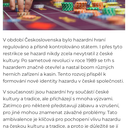
V období Československa bylo hazardní hraní
regulováno a přísně kontrolováno státem. I přes tyto
restrikce se hazard nikdy zcela nevytratil z české
kultury. Po sametové revoluci v roce 1989 se trh s
hazardem značně otevřel a nastal boom různých
herních zařízení a kasin. Tento rozvoj přispěl k
formování nové identity hazardu v české společnosti.
V současnosti jsou hazardní hry součástí české
kultury a tradice, ale přicházejí s mnoha výzvami.
Zatímco pro některé představují zábavu a vzrušení,
pro jiné mohou znamenat závažné problémy. Tato
ambivalence je klíčová pro pochopení vlivu hazardu
na českou kulturu a tradice, a proto je důležité se jí