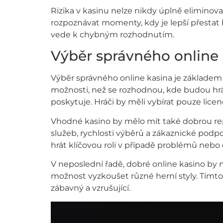
Rizika v kasinu nelze nikdy úplně eliminova
rozpoznávat momenty, kdy je lepší přestat h
vede k chybným rozhodnutím.
Výběr správného online
Výběr správného online kasina je základem
možnosti, než se rozhodnou, kde budou hrá
poskytuje. Hráči by měli vybírat pouze lice
Vhodné kasino by mělo mít také dobrou re
služeb, rychlosti výběrů a zákaznické podpoře
hrát klíčovou roli v případě problémů nebo
V neposlední řadě, dobré online kasino by 
možnost vyzkoušet různé herní styly. Tímto
zábavný a vzrušující.