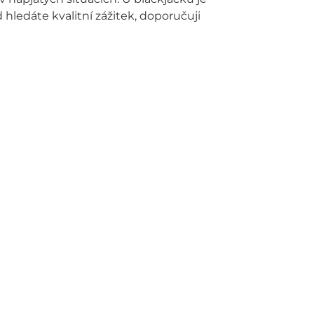
 hledáte kvalitní zážitek, doporučuji