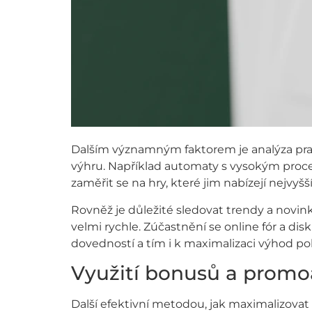
Dalším významným faktorem je analýza pravd
výhru. Například automaty s vysokým proc
zaměřit se na hry, které jim nabízejí nejvyšš
Rovněž je důležité sledovat trendy a novink
velmi rychle. Zúčastnění se online fór a 
dovedností a tím i k maximalizaci výhod pok
Využití bonusů a promo
Další efektivní metodou, jak maximalizovat 