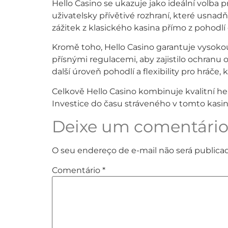
Hello Casino se ukazuje jako ideální volba p
uživatelsky přívětivé rozhraní, které usnadňu
zážitek z klasického kasina přímo z pohodl
Kromě toho, Hello Casino garantuje vysokou 
přísnými regulacemi, aby zajistilo ochranu
další úroveň pohodlí a flexibility pro hráče,
Celkově Hello Casino kombinuje kvalitní hern
Investice do času stráveného v tomto kasin
Deixe um comentári
O seu endereço de e-mail não será publica
Comentário
*