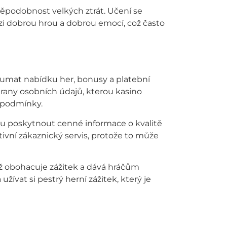
vděpodobnost velkých ztrát. Učení se
mezi dobrou hrou a dobrou emocí, což často
oumat nabídku her, bonusy a platební
rany osobních údajů, kterou kasino
í podmínky.
u poskytnout cenné informace o kvalitě
ktivní zákaznický servis, protože to může
ož obohacuje zážitek a dává hráčům
vat si pestrý herní zážitek, který je