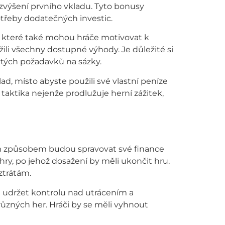
zvýšení prvního vkladu. Tyto bonusy
otřeby dodatečných investic.
, které také mohou hráče motivovat k
žili všechny dostupné výhody. Je důležité si
tých požadavků na sázky.
d, místo abyste použili své vlastní peníze
 taktika nejenže prodlužuje herní zážitek,
kým způsobem budou spravovat své finance
ýhry, po jehož dosažení by měli ukončit hru.
ztrátám.
á udržet kontrolu nad utrácením a
ůzných her. Hráči by se měli vyhnout