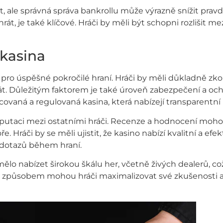
t, ale správná správa bankrollu může výrazně snížit pra
rát, je také klíčové. Hráči by měli být schopni rozlišit 
 kasina
 pro úspěšné pokročilé hraní. Hráči by měli důkladně zk
t. Důležitým faktorem je také úroveň zabezpečení a och
ncovaná a regulovaná kasina, která nabízejí transparentn
putaci mezi ostatními hráči. Recenze a hodnocení moho
. Hráči by se měli ujistit, že kasino nabízí kvalitní a efe
 dotazů během hraní.
mělo nabízet širokou škálu her, včetně živých dealerů, c
 způsobem mohou hráči maximalizovat své zkušenosti a uží