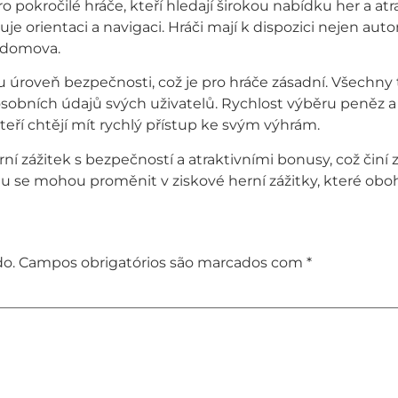
ro pokročilé hráče, kteří hledají širokou nabídku her a at
je orientaci a navigaci. Hráči mají k dispozici nejen autom
í domova.
úroveň bezpečnosti, což je pro hráče zásadní. Všechny tr
 osobních údajů svých uživatelů. Rychlost výběru peněz
 kteří chtějí mít rychlý přístup ke svým výhrám.
í zážitek s bezpečností a atraktivními bonusy, což činí z
u se mohou proměnit v ziskové herní zážitky, které oboh
o
do.
Campos obrigatórios são marcados com
*