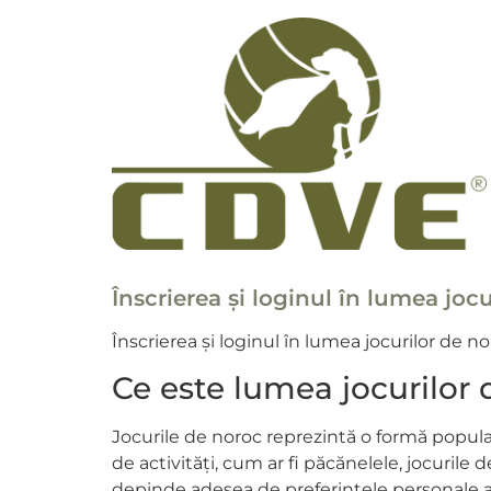
Înscrierea și loginul în lumea joc
Înscrierea și loginul în lumea jocurilor de 
Ce este lumea jocurilor
Jocurile de noroc reprezintă o formă popul
de activități, cum ar fi păcănelele, jocurile 
depinde adesea de preferințele personale a