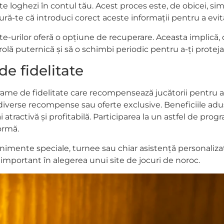
te loghezi în contul tău. Acest proces este, de obicei, si
sigură-te că introduci corect aceste informații pentru a ev
 site-urilor oferă o opțiune de recuperare. Aceasta implică,
arolă puternică și să o schimbi periodic pentru a-ți protej
de fidelitate
grame de fidelitate care recompensează jucătorii pentru a
diverse recompense sau oferte exclusive. Beneficiile a
atractivă și profitabilă. Participarea la un astfel de progr
ormă.
venimente speciale, turnee sau chiar asistență personalizat
mportant în alegerea unui site de jocuri de noroc.