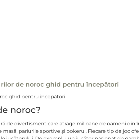
urilor de noroc ghid pentru începători
noroc ghid pentru începători
 de noroc?
ară de divertisment care atrage milioane de oameni din î
de masă, pariurile sportive și pokerul. Fiecare tip de joc o
le jucătorului. De exemplu, un jucător pasionat de gamb