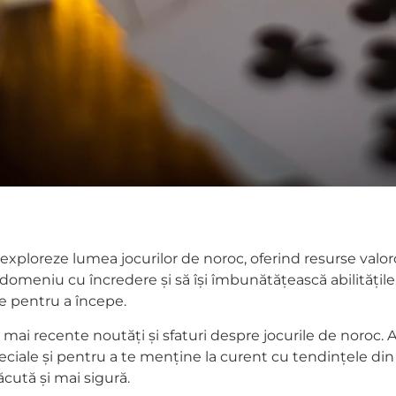
 exploreze lumea jocurilor de noroc, oferind resurse valoro
domeniu cu încredere și să își îmbunătățească abilitățile 
oie pentru a începe.
ai recente noutăți și sfaturi despre jocurile de noroc. A
ciale și pentru a te menține la curent cu tendințele din i
cută și mai sigură.