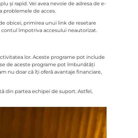
mplu și rapid. Vei avea nevoie de adresa de e-
ita problemele de acces.
 de obicei, primirea unui link de resetare
a contul împotriva accesului neautorizat.
ctivitatea lor. Aceste programe pot include
duse de aceste programe pot îmbunătăți
am nu doar că îți oferă avantaje financiare,
ă din partea echipei de suport. Astfel,