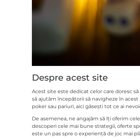
Despre acest site
Acest site este dedicat celor care doresc să
să ajutăm începătorii să navigheze în acest 
poker sau pariuri, aici găsești tot ce ai nev
De asemenea, ne angajăm să îți oferim cele m
descoperi cele mai bune strategii, oferte spe
este un pas spre o experiență de joc mai plă