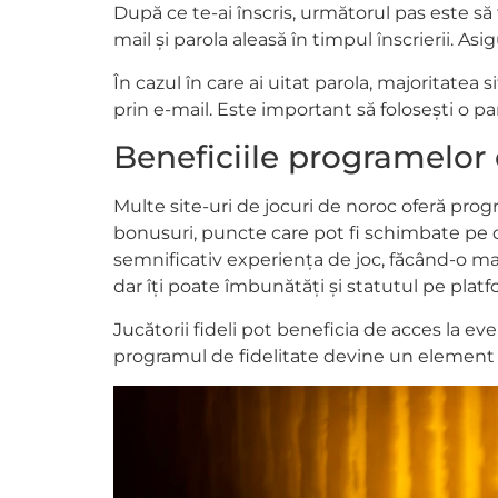
După ce te-ai înscris, următorul pas este să 
mail și parola aleasă în timpul înscrierii. A
În cazul în care ai uitat parola, majoritatea
prin e-mail. Este important să folosești o p
Beneficiile programelor 
Multe site-uri de jocuri de noroc oferă pro
bonusuri, puncte care pot fi schimbate pe 
semnificativ experiența de joc, făcând-o mai 
dar îți poate îmbunătăți și statutul pe platf
Jucătorii fideli pot beneficia de acces la e
programul de fidelitate devine un element i