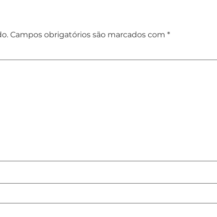
o
do.
Campos obrigatórios são marcados com
*