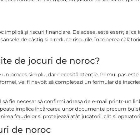
c implică și riscuri financiare. De aceea, este esențial ca î
a șansele de câștig și a reduce riscurile. Începerea călăt
site de jocuri de noroc?
 un proces simplu, dar necesită atenție. Primul pas este s
formei, vei fi nevoit să completezi un formular de înscri
să fie necesar să confirmi adresa de e-mail printr-un link
ea ce poate implica încărcarea unor documente precum bulet
ea fraudelor și protejează atât jucătorii, cât și operatori
uri de noroc