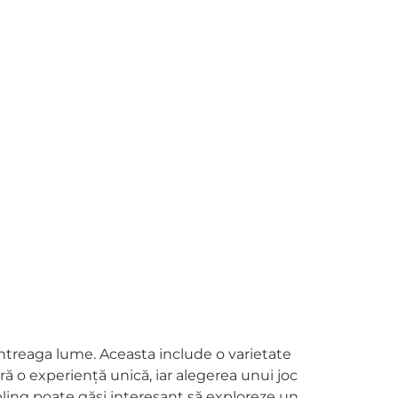
ntreaga lume. Aceasta include o varietate
feră o experiență unică, iar alegerea unui joc
ling poate găsi interesant să exploreze un