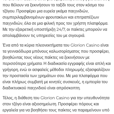
που θέλουν να ξεκινήσουν το ταξίδι τους στον κόσμο του
τζόγου. Προσφέρει μια ευρεία γκάμα παιχνιδιών,
συμπεριλαμβανομένων φρουτακίων και επιτραπέζιων
παιχνιδιών, όλα σε μια φιλική προς τον χρήστη πλατφόρμα.
Με την εξαιρετική υποστήριξη 24/7, οι παίκτες μπορούν να
απολαμβάνουν τις υπηρεσίες του με σιγουριά.
Ένα από τα κύρια πλεονεκτήματα του Glorion Casino είναι
τα γενναιόδωρα μπόνους καλωσορίσματος που προσφέρει,
βοηθώντας τους νέους παίκτες να ξεκινήσουν με
περισσότερα χρήματα. Η διαδικασία εγγραφής είναι απλή και
γρήγορη, ενώ οι ασφαλείς μέθοδοι πληρωμής εξασφαλίζουν
την προστασία των χρημάτων σου. Με μια πλατφόρμα που
είναι πλήρως συμβατή με κινητές συσκευές, η εμπειρία του
διαδικτυακού παιχνιδιού είναι απρόσκοπτη.
Τέλος, η διάθεση του Glorion Casino για την υπευθυνότητα
στον τζόγο είναι αξιοσημείωτη. Προσφέρει πόρους και
εργαλεία για να βοηθήσει τους παίκτες να παραμείνουν υπό