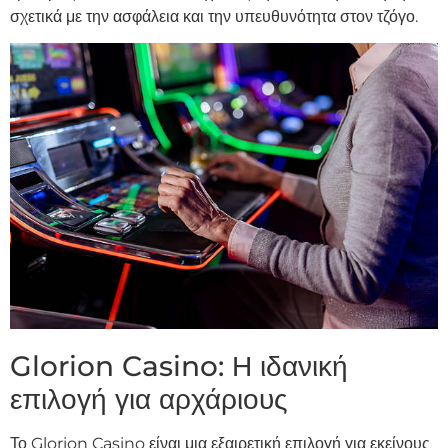
σχετικά με την ασφάλεια και την υπευθυνότητα στον τζόγο.
Glorion Casino: Η ιδανική
επιλογή για αρχάριους
Το Glorion Casino είναι μια εξαιρετική επιλογή για εκείνους