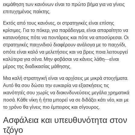
εκμάθηση των κανόνων είναι το πρώτο βήμα για να γίνεις
επιτυχημένος παίκτης.
Εκτός από τους κανόνες, οι στρατηγικές είναι επίσης
κρίσιμες. Για το πόκερ, για παράδειγμα, είναι απαραίτητο να
κατανοήσεις πότε να ποντάρεις και πότε να αποσύρεσαι. Οι
στρατηγικές παιχνιδιού διαφέρουν ανάλογα με το παιχνίδι,
οπότε είναι καλό να μελετήσεις και να βρεις ποια λειτουργεί
καλύτερα για σένα. Μην φοβάσαι να κάνεις λάθη—είναι
μέρος της διαδικασίας μάθησης.
Μια καλή στρατηγική είναι να αρχίσεις με μικρά στοιχήματα.
Αυτό θα σου δώσει την ευκαιρία να εξασκήσεις τις
ικανότητές σου χωρίς να διακινδυνεύσεις μεγάλα χρηματικά
ποσά. Κάθε νίκη ή ήττα μπορεί να σε διδάξει κάτι νέο, και με
το χρόνο θα γίνεις πιο έμπειρος και σίγουρος.
Ασφάλεια και υπευθυνότητα στον
τζόγο