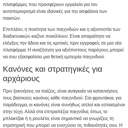
πλατφόρμες που προσφέρουν εργαλεία για τον
αυτοπεριορισμό είναι ιδανικές για την ασφάλεια των
παικτών.
Επιπλέον, η ποιότητα των παιχνιδιών και η αξιοπιστία των
διαδικτυακών καζίνο ποικίλλουν. Είναι απαραίτητο να
ελέγξεις την άδεια και τις κριτικές πριν εγγραφείς σε μια νέα
πλατφόρμα. Η αναζήτηση για αξιόπιστους παρόχους μπορεί
να σου εξασφαλίσει μια θετική εμπειρία παιχνιδιού.
Κανόνες και στρατηγικές για
αρχάριους
Πριν ξεκινήσεις να παίζεις, είναι αναγκαίο να κατανοήσεις
τους βασικούς κανόνες κάθε παιχνιδιού. Στα φρουτάκια, για
παράδειγμα, οι κανόνες είναι συνήθως απλοί και εστιασμένοι
στην τύχη. Αλλά στα επιτραπέζια παιχνίδια, όπως το
μπλακτζακ ή η ρουλέτα, είναι σημαντικό να γνωρίζεις τη
στρατηγική που μπορεί να ενισχύσει τις πιθανότητές σου. Η