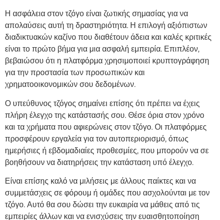
Η ασφάλεια στον τζόγο είναι ζωτικής σημασίας για να
απολαύσεις αυτή τη δραστηριότητα. Η επιλογή αξιόπιστων
διαδικτυακών καζίνο που διαθέτουν άδεια και καλές κριτικές
είναι το πρώτο βήμα για μια ασφαλή εμπειρία. Επιπλέον,
βεβαιώσου ότι η πλατφόρμα χρησιμοποιεί κρυπτογράφηση
για την προστασία των προσωπικών και
χρηματοοικονομικών σου δεδομένων.
Ο υπεύθυνος τζόγος σημαίνει επίσης ότι πρέπει να έχεις
πλήρη έλεγχο της κατάστασής σου. Θέσε όρια στον χρόνο
και τα χρήματα που αφιερώνεις στον τζόγο. Οι πλατφόρμες
προσφέρουν εργαλεία για τον αυτοπεριορισμό, όπως
ημερήσιες ή εβδομαδιαίες προθεσμίες, που μπορούν να σε
βοηθήσουν να διατηρήσεις την κατάσταση υπό έλεγχο.
Είναι επίσης καλό να μιλήσεις με άλλους παίκτες και να
συμμετάσχεις σε φόρουμ ή ομάδες που ασχολούνται με τον
τζόγο. Αυτό θα σου δώσει την ευκαιρία να μάθεις από τις
εμπειρίες άλλων και να ενισχύσεις την ευαισθητοποίηση