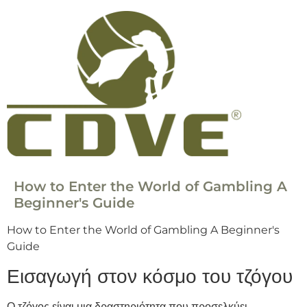
How to Enter the World of Gambling A
Beginner's Guide
How to Enter the World of Gambling A Beginner's
Guide
Εισαγωγή στον κόσμο του τζόγου
Ο τζόγος είναι μια δραστηριότητα που προσελκύει