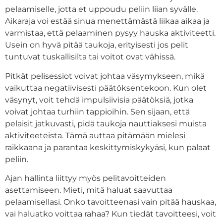
pelaamiselle, jotta et uppoudu peliin liian syvälle.
Aikaraja voi estää sinua menettämästä liikaa aikaa ja
varmistaa, että pelaaminen pysyy hauska aktiviteetti.
Usein on hyvä pitää taukoja, erityisesti jos pelit
tuntuvat tuskallisilta tai voitot ovat vähissä.
Pitkät pelisessiot voivat johtaa väsymykseen, mikä
vaikuttaa negatiivisesti päätöksentekoon. Kun olet
väsynyt, voit tehdä impulsiivisia päätöksiä, jotka
voivat johtaa turhiin tappioihin. Sen sijaan, että
pelaisit jatkuvasti, pidä taukoja nauttiaksesi muista
aktiviteeteista. Tämä auttaa pitämään mielesi
raikkaana ja parantaa keskittymiskykyäsi, kun palaat
peliin.
Ajan hallinta liittyy myös pelitavoitteiden
asettamiseen. Mieti, mitä haluat saavuttaa
pelaamisellasi. Onko tavoitteenasi vain pitää hauskaa,
vai haluatko voittaa rahaa? Kun tiedät tavoitteesi, voit