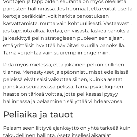
Voittojen ja tappioiden seuranta on myös oleellista
panosten hallinnassa. Jos huomaat, että voitat useita
kertoja peräkkäin, voit harkita panostuksen
kasvattamista, mutta vain kohtuullisesti. Vastaavasti,
jos tappiota alkaa kertyä, on viisasta laskea panoksia
ja keskittyä pelin strategiseen puoleen sen sijaan,
että yrittäisit hyvittää häviöitäsi suurilla panoksilla.
Tämä voi johtaa vain suurempiin ongelmiin.
Pidä myös mielessä, että jokainen peli on erillinen
tilanne. Menestykset ja epäonnistumiset edellisissä
peleissä eivät saisi vaikuttaa siihen, kuinka asetat
panoksia seuraavassa pelissä. Tämä psykologinen
haaste on tärkeä voittaa, jotta pelikassasi pysyy
hallinnassa ja pelaaminen säilyttää viihdearvonsa.
Peliaika ja tauot
Pelaamiseen liittyvä ajankäyttö on yhtä tärkeää kuin
taloudellinen hallinta. Aseta itsellesi aikarajat