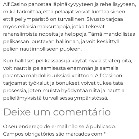
Alf Casino panostaa läpinäkyvyyteen ja rehellisyyteen,
mikä tarkoittaa, että pelaajat voivat luottaa siihen,
että peliympäristö on turvallinen. Sivusto tarjoaa
myös erilaisia maksutapoja, jotka tekevät
rahansiirroista nopeita ja helppoja. Tämä mahdollistaa
pelikassan joustavan hallinnan, ja voit keskittyä
pelien nautinnolliseen puoleen.
Kun hallitset pelikassaasi ja käytät hyviä strategioita,
voit nauttia pelaamisesta enemmän ja samalla
parantaa mahdollisuuksiasi voittoon. Alf Casinon
tarjoamat työkalut ja bonukset voivat tukea tätä
prosessia, joten muista hyödyntää niitä ja nauttia
pelielämyksistä turvallisessa ympäristössä.
Deixe um comentário
O seu endereço de e-mail não será publicado.
Campos obrigatórios são marcados com
*