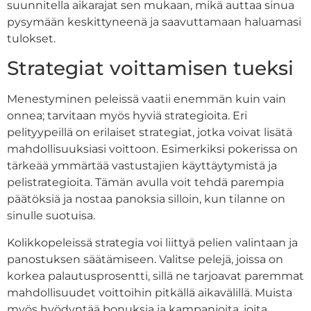
suunnitella aikarajat sen mukaan, mikä auttaa sinua
pysymään keskittyneenä ja saavuttamaan haluamasi
tulokset.
Strategiat voittamisen tueksi
Menestyminen peleissä vaatii enemmän kuin vain
onnea; tarvitaan myös hyviä strategioita. Eri
pelityypeillä on erilaiset strategiat, jotka voivat lisätä
mahdollisuuksiasi voittoon. Esimerkiksi pokerissa on
tärkeää ymmärtää vastustajien käyttäytymistä ja
pelistrategioita. Tämän avulla voit tehdä parempia
päätöksiä ja nostaa panoksia silloin, kun tilanne on
sinulle suotuisa.
Kolikkopeleissä strategia voi liittyä pelien valintaan ja
panostuksen säätämiseen. Valitse pelejä, joissa on
korkea palautusprosentti, sillä ne tarjoavat paremmat
mahdollisuudet voittoihin pitkällä aikavälillä. Muista
myös hyödyntää bonuksia ja kampanjoita, joita