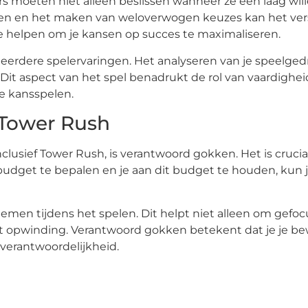
lers moeten niet alleen beslissen wanneer ze een laag w
n en het maken van weloverwogen keuzes kan het versc
je helpen om je kansen op succes te maximaliseren.
n eerdere spelervaringen. Het analyseren van je speelge
Dit aspect van het spel benadrukt de rol van vaardighei
e kansspelen.
 Tower Rush
nclusief Tower Rush, is verantwoord gokken. Het is cru
udget te bepalen en je aan dit budget te houden, kun je
emen tijdens het spelen. Dit helpt niet alleen om gefoc
 opwinding. Verantwoord gokken betekent dat je je bewu
verantwoordelijkheid.