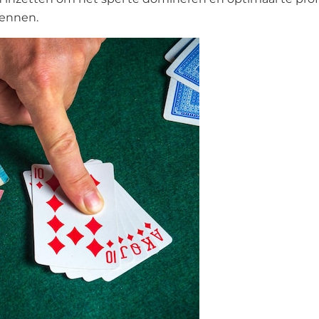
kennen.