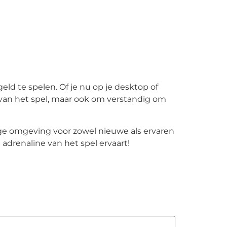
ld te spelen. Of je nu op je desktop of
 van het spel, maar ook om verstandig om
ige omgeving voor zowel nieuwe als ervaren
 adrenaline van het spel ervaart!