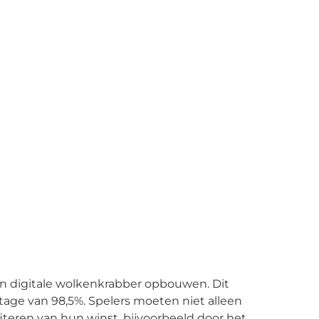
een digitale wolkenkrabber opbouwen. Dit
age van 98,5%. Spelers moeten niet alleen
teren van hun winst, bijvoorbeeld door het