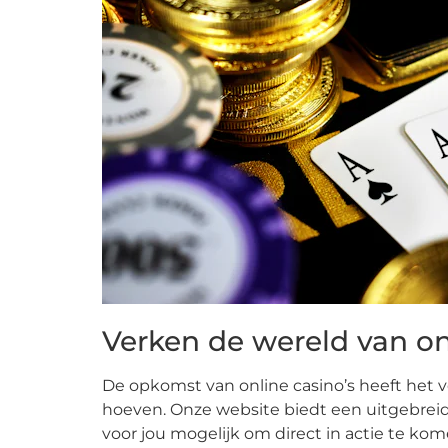
Verken de wereld van on
De opkomst van online casino’s heeft het 
hoeven. Onze website biedt een uitgebreide
voor jou mogelijk om direct in actie te ko