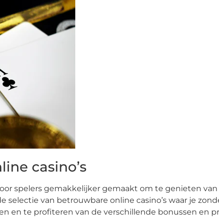
line casino’s
voor spelers gemakkelijker gemaakt om te genieten van h
 selectie van betrouwbare online casino’s waar je zonde
men en te profiteren van de verschillende bonussen en pr