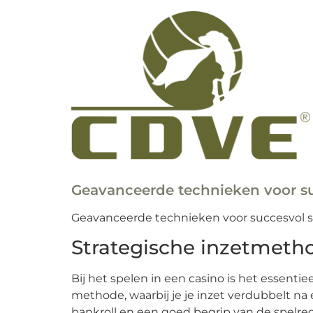
Geavanceerde technieken voor su
Geavanceerde technieken voor succesvol s
Strategische inzetmeth
Bij het spelen in een casino is het essent
methode, waarbij je je inzet verdubbelt na el
bankroll en een goed begrip van de spelregel