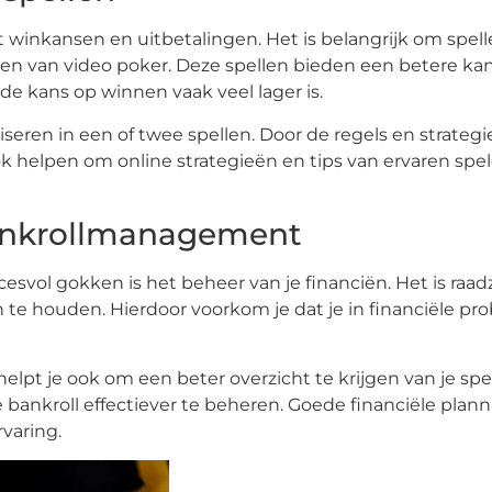
eft winkansen en uitbetalingen. Het is belangrijk om spel
nten van video poker. Deze spellen bieden een betere k
r de kans op winnen vaak veel lager is.
liseren in een of twee spellen. Door de regels en strateg
ok helpen om online strategieën en tips van ervaren spel
bankrollmanagement
esvol gokken is het beheer van je financiën. Het is raa
aan te houden. Hierdoor voorkom je dat je in financiële p
elpt je ook om een beter overzicht te krijgen van je spel
 bankroll effectiever te beheren. Goede financiële plan
varing.