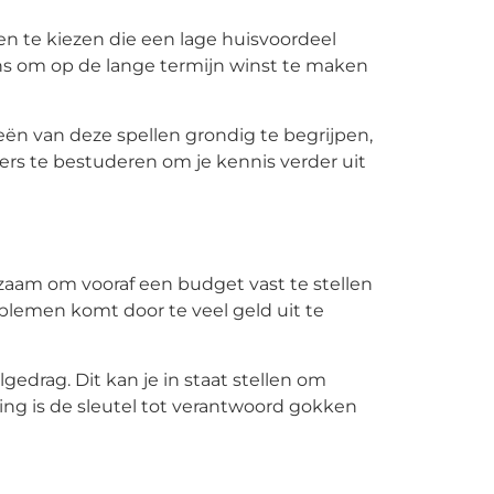
len te kiezen die een lage huisvoordeel
ans om op de lange termijn winst te maken
ieën van deze spellen grondig te begrijpen,
ers te bestuderen om je kennis verder uit
dzaam om vooraf een budget vast te stellen
roblemen komt door te veel geld uit te
gedrag. Dit kan je in staat stellen om
ning is de sleutel tot verantwoord gokken