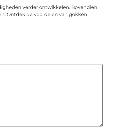
ardigheden verder ontwikkelen. Bovendien
elen. Ontdek de voordelen van gokken