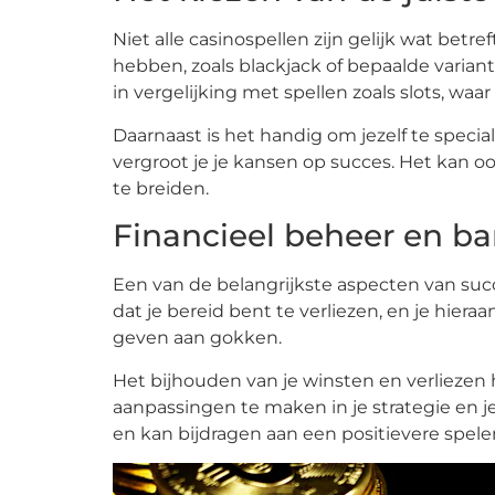
Niet alle casinospellen zijn gelijk wat betr
hebben, zoals blackjack of bepaalde varia
in vergelijking met spellen zoals slots, waa
Daarnaast is het handig om jezelf te specia
vergroot je je kansen op succes. Het kan o
te breiden.
Financieel beheer en 
Een van de belangrijkste aspecten van succ
dat je bereid bent te verliezen, en je hier
geven aan gokken.
Het bijhouden van je winsten en verliezen h
aanpassingen te maken in je strategie en je
en kan bijdragen aan een positievere speler