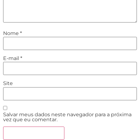
Nome
*
E-mail
*
Site
Salvar meus dados neste navegador para a próxima
vez que eu comentar.