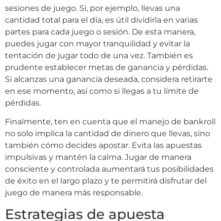
sesiones de juego. Si, por ejemplo, llevas una
cantidad total para el día, es útil dividirla en varias
partes para cada juego o sesión. De esta manera,
puedes jugar con mayor tranquilidad y evitar la
tentación de jugar todo de una vez. También es
prudente establecer metas de ganancia y pérdidas.
Si alcanzas una ganancia deseada, considera retirarte
en ese momento, así como si llegas a tu límite de
pérdidas.
Finalmente, ten en cuenta que el manejo de bankroll
no solo implica la cantidad de dinero que llevas, sino
también cómo decides apostar. Evita las apuestas
impulsivas y mantén la calma. Jugar de manera
consciente y controlada aumentará tus posibilidades
de éxito en el largo plazo y te permitirá disfrutar del
juego de manera más responsable.
Estrategias de apuesta