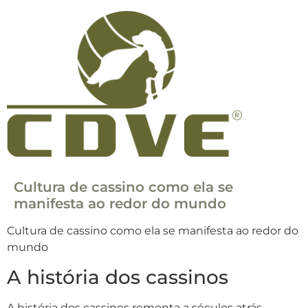
Cultura de cassino como ela se
manifesta ao redor do mundo
Cultura de cassino como ela se manifesta ao redor do
mundo
A história dos cassinos
A história dos cassinos remonta a séculos atrás,