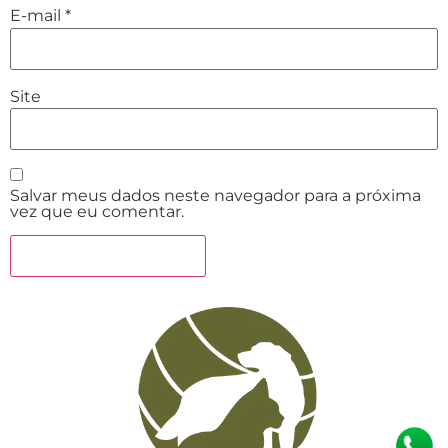
E-mail
*
Site
Salvar meus dados neste navegador para a próxima
vez que eu comentar.