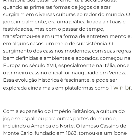
quando as primeiras formas de jogos de azar
surgiram em diversas culturas ao redor do mundo. O
jogo, inicialmente, era uma prática ligada a rituais e
festividades, mas com o passar do tempo,
transformou-se em uma forma de entretenimento e,
em alguns casos, um meio de subsistência. O
surgimento dos cassinos modernos, com suas regras
bem definidas e ambientes elaborados, começou na
Europa no século XVII, especialmente na Itália, onde
o primeiro cassino oficial foi inaugurado em Veneza.
Essa evolução histórica é fascinante, e pode ser
1 win br
explorada ainda mais em plataformas como
.
Com a expansão do Império Britânico, a cultura do
jogo se espalhou para outras partes do mundo,
incluindo a América do Norte. O famoso Cassino de
Monte Carlo, fundado em 1863, tornou-se um ícone