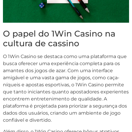
O papel do 1Win Casino na
cultura de cassino
O 1Win Casino se destaca como uma plataforma que
busca oferecer uma experiência completa para os
amantes dos jogos de azar. Com uma interface
amigável e uma vasta gama de jogos, como caça-
níqueis e apostas esportivas, o 1Win Casino permite
que tanto iniciantes quanto apostadores experientes
encontrem entretenimento de qualidade. A
plataforma é projetada para priorizar a segurança dos
dados dos usuários, criando um ambiente de jogo
confiável e divertido.
Além disso, o 1Win Casino oferece bônus atrativos,