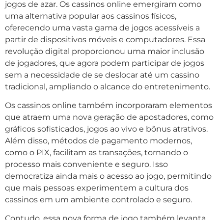
jogos de azar. Os cassinos online emergiram como
uma alternativa popular aos cassinos físicos,
oferecendo uma vasta gama de jogos acessíveis a
partir de dispositivos móveis e computadores. Essa
revolução digital proporcionou uma maior inclusão
de jogadores, que agora podem participar de jogos
sem a necessidade de se deslocar até um cassino
tradicional, ampliando o alcance do entretenimento.
Os cassinos online também incorporaram elementos
que atraem uma nova geração de apostadores, como
gráficos sofisticados, jogos ao vivo e bônus atrativos.
Além disso, métodos de pagamento modernos,
como o PIX, facilitam as transações, tornando o
processo mais conveniente e seguro. Isso
democratiza ainda mais o acesso ao jogo, permitindo
que mais pessoas experimentem a cultura dos
cassinos em um ambiente controlado e seguro.
Contudo, essa nova forma de jogo também levanta