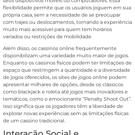
seus dispositivos móveis ou computadores. Essa
flexibilidade permite que os usuários joguem em sua
própria casa, sem a necessidade de se preocupar
com trajes ou deslocamentos, tornando a experiência
muito mais acessível para quem tem horários
variados ou restrições de mobilidade.
Além disso, os cassinos online frequentemente
disponibilizam uma variedade muito maior de jogos.
Enquanto os cassinos físicos podem ter limitações de
espaço que restringem a quantidade e a diversidade
de jogos oferecidos, os sites de jogos online podem
apresentar milhares de opções, desde os clássicos
como blackjack e roleta até jogos mais inovadores e
temáticos, como o emocionante “Penalty Shoot Out”.
Isso significa que os jogadores têm a liberdade de
explorar novas experiências sem as limitações físicas
de um cassino tradicional.
Interação Social e