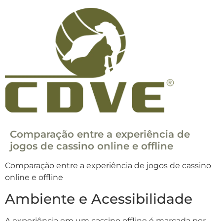
Comparação entre a experiência de
jogos de cassino online e offline
Comparação entre a experiência de jogos de cassino
online e offline
Ambiente e Acessibilidade
A experiência em um cassino offline é marcada por