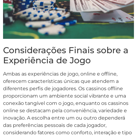
Considerações Finais sobre a
Experiência de Jogo
Ambas as experiências de jogo, online e offline,
oferecem características únicas que atendem a
diferentes perfis de jogadores. Os cassinos offline
proporcionam um ambiente social vibrante e uma
conexão tangível com o jogo, enquanto os cassinos
online se destacam pela conveniência, variedade e
inovação. A escolha entre um ou outro dependerá
das preferências pessoais de cada jogador,
considerando fatores como conforto, interação e tipo