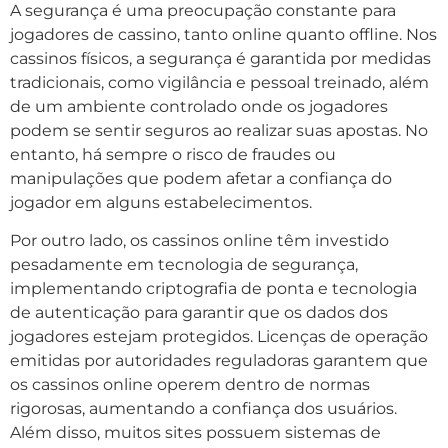
A segurança é uma preocupação constante para
jogadores de cassino, tanto online quanto offline. Nos
cassinos físicos, a segurança é garantida por medidas
tradicionais, como vigilância e pessoal treinado, além
de um ambiente controlado onde os jogadores
podem se sentir seguros ao realizar suas apostas. No
entanto, há sempre o risco de fraudes ou
manipulações que podem afetar a confiança do
jogador em alguns estabelecimentos.
Por outro lado, os cassinos online têm investido
pesadamente em tecnologia de segurança,
implementando criptografia de ponta e tecnologia
de autenticação para garantir que os dados dos
jogadores estejam protegidos. Licenças de operação
emitidas por autoridades reguladoras garantem que
os cassinos online operem dentro de normas
rigorosas, aumentando a confiança dos usuários.
Além disso, muitos sites possuem sistemas de