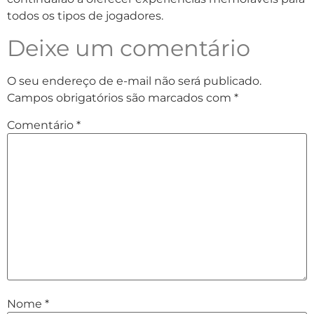
todos os tipos de jogadores.
Deixe um comentário
O seu endereço de e-mail não será publicado.
Campos obrigatórios são marcados com
*
Comentário
*
Nome
*