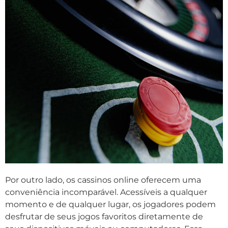
Por outro lado, os cassinos online oferecem uma
conveniência incomparável. Acessíveis a qualquer
momento e de qualquer lugar, os jogadores podem
desfrutar de seus jogos favoritos diretamente de