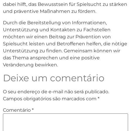
dabei hilft, das Bewusstsein für Spielsucht zu stärken
und präventive Maßnahmen zu fördern.
Durch die Bereitstellung von Informationen,
Unterstützung und Kontakten zu Fachstellen
möchten wir einen Beitrag zur Prävention von
Spielsucht leisten und Betroffenen helfen, die nötige
Unterstützung zu finden. Gemeinsam können wir
das Thema ansprechen und eine positive
Veränderung bewirken.
Deixe um comentário
O seu endereço de e-mail não será publicado.
Campos obrigatórios são marcados com
*
Comentário
*