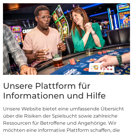
Unsere Plattform für
Informationen und Hilfe
Unsere Website bietet eine umfassende Übersicht
über die Risiken der Spielsucht sowie zahlreiche
Ressourcen für Betroffene und Angehörige. Wir
möchten eine informative Plattform schaffen, die