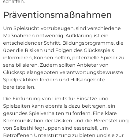
schaffen.
Präventionsmaßnahmen
Um Spielsucht vorzubeugen, sind verschiedene
Maßnahmen notwendig. Aufklärung ist ein
entscheidender Schritt. Bildungsprogramme, die
über die Risiken und Folgen des Glücksspiels
informieren, können helfen, potenzielle Spieler zu
sensibilisieren. Zudem sollten Anbieter von
Glücksspielangeboten verantwortungsbewusste
Spielpraktiken fördern und Hilfsangebote
bereitstellen.
Die Einführung von Limits für Einsätze und
Spielzeiten kann ebenfalls dazu beitragen, ein
gesundes Spielverhalten zu fördern. Eine klare
Kommunikation der Risiken und die Bereitstellung
von Selbsthilfegruppen sind essenziell, um
Betroffenen Unterstützung zu bieten und sie zur