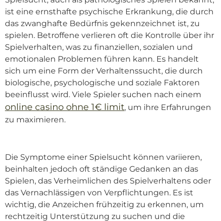
ist eine ernsthafte psychische Erkrankung, die durch
das zwanghafte Bedürfnis gekennzeichnet ist, zu
spielen. Betroffene verlieren oft die Kontrolle über ihr
Spielverhalten, was zu finanziellen, sozialen und
emotionalen Problemen führen kann. Es handelt
sich um eine Form der Verhaltenssucht, die durch
biologische, psychologische und soziale Faktoren
beeinflusst wird. Viele Spieler suchen nach einem
online casino ohne 1€ limit
, um ihre Erfahrungen
zu maximieren.
Die Symptome einer Spielsucht können variieren,
beinhalten jedoch oft ständige Gedanken an das
Spielen, das Verheimlichen des Spielverhaltens oder
das Vernachlässigen von Verpflichtungen. Es ist
wichtig, die Anzeichen frühzeitig zu erkennen, um
rechtzeitig Unterstützung zu suchen und die