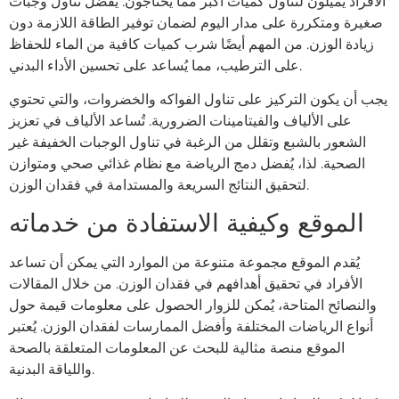
الأفراد يميلون لتناول كميات أكبر مما يحتاجون. يُفضل تناول وجبات
صغيرة ومتكررة على مدار اليوم لضمان توفير الطاقة اللازمة دون
زيادة الوزن. من المهم أيضًا شرب كميات كافية من الماء للحفاظ
على الترطيب، مما يُساعد على تحسين الأداء البدني.
يجب أن يكون التركيز على تناول الفواكه والخضروات، والتي تحتوي
على الألياف والفيتامينات الضرورية. تُساعد الألياف في تعزيز
الشعور بالشبع وتقلل من الرغبة في تناول الوجبات الخفيفة غير
الصحية. لذا، يُفضل دمج الرياضة مع نظام غذائي صحي ومتوازن
لتحقيق النتائج السريعة والمستدامة في فقدان الوزن.
الموقع وكيفية الاستفادة من خدماته
يُقدم الموقع مجموعة متنوعة من الموارد التي يمكن أن تساعد
الأفراد في تحقيق أهدافهم في فقدان الوزن. من خلال المقالات
والنصائح المتاحة، يُمكن للزوار الحصول على معلومات قيمة حول
أنواع الرياضات المختلفة وأفضل الممارسات لفقدان الوزن. يُعتبر
الموقع منصة مثالية للبحث عن المعلومات المتعلقة بالصحة
واللياقة البدنية.