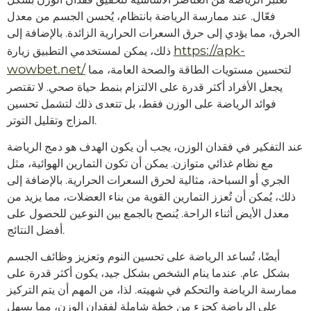
فعّال. عند ممارسة الرياضة بانتظام، يُحسن الجسم من معدل
الحرق، مما يؤدي إلى حرق السعرات الحرارية الزائدة. بالإضافة إلى
https://apk-
ذلك، يمكن لمستخدمي التطبيق زيارة
wowbet.net/
لتحسين مستويات الطاقة والصحة العامة، مما
يجعل الأفراد أكثر قدرة على الالتزام بنمط حياة صحي. لا تقتصر
فوائد الرياضة على الوزن فقط، بل تتعدى ذلك لتشمل تحسين
المزاج وتقليل التوتر.
عند التفكير في فقدان الوزن، يجب أن يكون الهدف هو دمج الرياضة
مع نظام غذائي متوازن. يمكن أن تكون التمارين الهوائية، مثل
الجري أو السباحة، مثالية لحرق السعرات الحرارية. بالإضافة إلى
ذلك، يُمكن أن تُعزز التمارين القوية من بناء العضلات، مما يزيد من
معدل الأيض أثناء الراحة. يُنصح بالجمع بين النوعين للحصول على
أفضل النتائج.
أيضًا، تُساعد الرياضة على تحسين النوم وتعزيز وظائف الجسم
بشكل عام. عندما ينام الشخص بشكل جيد، يكون أكثر قدرة على
ممارسة الرياضة والتحكم في شهيته. لذا، من المهم أن يتم التركيز
على الرياضة كجزء من خطة شاملة لفقدان الوزن، مما يسهل