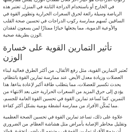
في الخارج أو باستخدام الدراجة الثابتة في المنزل. تعتبر هذه
الرياضة وسيلة رائعة لحرق السعرات الحرارية وتطوير القوة في
الساقين. تُسهم ممارسة ركوب الدراجات في تحسين صحة القلب
والأوعية الدموية، مما يجعلها خيارًا ممتازًا لمن يسعون لفقدان
الوزن بطريقة صحية.
تأثير التمارين القوية على خسارة
الوزن
تُعتبر التمارين القوية، مثل رفع الأثقال، من أكثر الطرق فعالية لبناء
العضلات وزيادة معدل الأيض. عند ممارسة تمارين القوة بانتظام،
يحدث تكسير للعضلات، مما يتطلب طاقة أكبر لإعادة بناءها. هذا
يؤدي إلى حرق المزيد من السعرات الحرارية حتى بعد الانتهاء من
التمرين. كما تُساعد تمارين القوة في تحسين القوة العامة للجسم،
مما يُمكّن الأفراد من ممارسة أنشطة يومية بشكل أكثر كفاءة.
علاوة على ذلك، تساعد تمارين القوة في تحسين الصحة العظمية
وتقليل مخاطر الإصابة بأمراض مثل هشاشة العظام. من الضروري
أن يدمج الأفراد تمارين القوة في روتينهم الرياضي لتحقيق فوائد