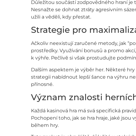
Důležitou součástí zodpovědného hraní je 
Nesnažte se dohnat ztráty agresivním sázen
užili a věděli, kdy přestat.
Strategie pro maximaliza
Ačkoliv neexistují zaručené metody, jak “po
prostředky. Využívání bonusů a promo akcí,
k výhře. Pečlivě si však prostudujte podmí
Dalším aspektem je výběr her. Některé hry 
strategii nabídnout lepší šance na výhru ne
přínosné.
Význam znalosti herních
Každá kasinová hra má svá specifická pravid
Pochopení toho, jak se hra hraje, jaké jsou
během hry.