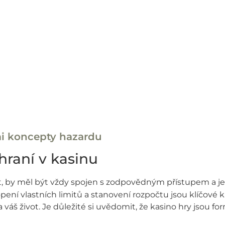
mi koncepty hazardu
raní v kasinu
et, by měl být vždy spojen s zodpovědným přístupem a je
pení vlastních limitů a stanovení rozpočtu jsou klíčové k
š život. Je důležité si uvědomit, že kasino hry jsou for