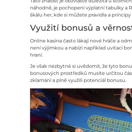
Tato znalost je obzvláště důležitá u stoln
náhodně, je pochopení výplatní tabulky a RT
škálu her, kde si můžete pravidla a principy 
Využití bonusů a věrno
Online kasina často lákají nové hráče a od
není výjimkou a nabízí například uvítací bo
hraní.
Je však nezbytné si uvědomit, že tyto bon
bonusových prostředků musíte určitou část
zklamání a plně využili potenciál bonusu.