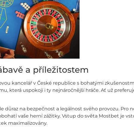
ábavě a příležitostem
kovou kancelář v České republice s bohatými zkušenostm
, která uspokojí i ty nejnáročnější hráče. Ať už preferuje
 důraz na bezpečnost a legálnost svého provozu. Pro nové
 obohatí vaše herní zážitky. Vstup do světa Mostbet je vs
itek maximalizovány.