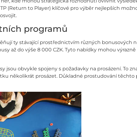
ích her, kde mohou strategická rozhodnutí ovlivnit výsle
P (Return to Player) klíčové pro výběr nejlepších možnos
osvojit.
stních programů
měňují ty stávající prostřednictvím různých bonusových
nusy až do výše 8 000 CZK. Tyto nabídky mohou výrazně zv
usy jsou obvykle spojeny s požadavky na prosázení. To z
ku několikrát prosázet. Důkladné prostudování těchto p