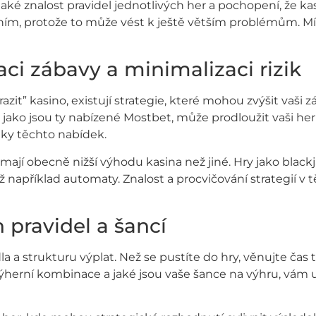
také znalost pravidel jednotlivých her a pochopení, že
ím, protože to může vést k ještě větším problémům. Míst
ci zábavy a minimalizaci rizik
razit” kasino, existují strategie, které mohou zvýšit vaš
 jako jsou ty nabízené Mostbet, může prodloužit vaši her
nky těchto nabídek.
mají obecně nižší výhodu kasina než jiné. Hry jako blac
ž například automaty. Znalost a procvičování strategií v
 pravidel a šancí
la a strukturu výplat. Než se pustíte do hry, věnujte čas
 výherní kombinace a jaké jsou vaše šance na výhru, vám