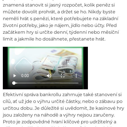
znamená stanovit si jasný rozpočet, kolik peněz si
můžete dovolit prohrát, a držet se ho. Nikdy byste
neměli hrát s penězi, které potřebujete na základní
životní potřeby, jako je nájem, jídlo nebo účty. Před
začátkem hry si určíte denní, týdenní nebo měsíční
limit a jakmile ho dosáhnete, přestanete hrát.
Efektivní správa bankrollu zahrnuje také stanovení si
cílů, ať už jde o výhru určité částky, nebo o zábavu po
určitou dobu. Je důležité si uvědomit, že kasinové hry
jsou založeny na náhodě a výhry nejsou zaručeny.
Proto je zodpovědné hraní klíčové pro udržitelný a