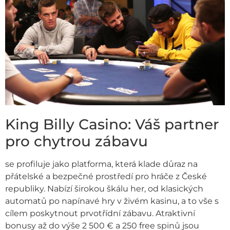
King Billy Casino: Váš partner
pro chytrou zábavu
se profiluje jako platforma, která klade důraz na
přátelské a bezpečné prostředí pro hráče z České
republiky. Nabízí širokou škálu her, od klasických
automatů po napínavé hry v živém kasinu, a to vše s
cílem poskytnout prvotřídní zábavu. Atraktivní
bonusy až do výše 2 500 € a 250 free spinů jsou