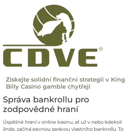
Získejte solidní finanční strategii v King
Billy Casino gamble chytřeji
Správa bankrollu pro
zodpovědné hraní
Úspěšné hraní v online kasinu, ať už v nebo kdekoli
jinde, začíná pevnou správou vlastního bankrollu. To