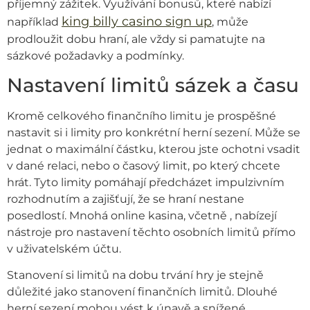
příjemný zážitek. Využívání bonusů, které nabízí
king billy casino sign up
například
, může
prodloužit dobu hraní, ale vždy si pamatujte na
sázkové požadavky a podmínky.
Nastavení limitů sázek a času
Kromě celkového finančního limitu je prospěšné
nastavit si i limity pro konkrétní herní sezení. Může se
jednat o maximální částku, kterou jste ochotni vsadit
v dané relaci, nebo o časový limit, po který chcete
hrát. Tyto limity pomáhají předcházet impulzivním
rozhodnutím a zajišťují, že se hraní nestane
posedlostí. Mnohá online kasina, včetně , nabízejí
nástroje pro nastavení těchto osobních limitů přímo
v uživatelském účtu.
Stanovení si limitů na dobu trvání hry je stejně
důležité jako stanovení finančních limitů. Dlouhé
herní sezení mohou vést k únavě a snížené