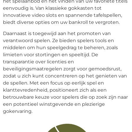
het spelaanbod en het vinden van uw favoriete titels
eenvoudig is. Van klassieke gokkasten tot
innovatieve video slots en spannende tafelspellen,
biedt diverse opties om uw bankroll te vergroten.
Daarnaast is toegewijd aan het promoten van
verantwoord spelen. Ze bieden spelers tools en
middelen om hun speelgedrag te beheren, zoals
limieten voor stortingen en speeltijd. De
transparantie over licenties en
beveiligingsmaatregelen zorgt voor gemoedsrust,
zodat u zich kunt concentreren op het genieten van
de spellen. Met een focus op eerlijk spel en
klanttevredenheid, positioneert zich als een
betrouwbare keuze voor spelers die op zoek zijn naar
een potentieel winstgevende en plezierige
gokervaring.