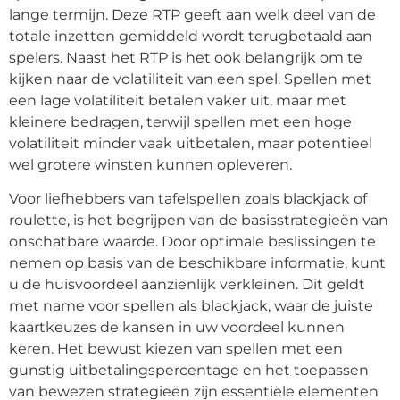
lange termijn. Deze RTP geeft aan welk deel van de
totale inzetten gemiddeld wordt terugbetaald aan
spelers. Naast het RTP is het ook belangrijk om te
kijken naar de volatiliteit van een spel. Spellen met
een lage volatiliteit betalen vaker uit, maar met
kleinere bedragen, terwijl spellen met een hoge
volatiliteit minder vaak uitbetalen, maar potentieel
wel grotere winsten kunnen opleveren.
Voor liefhebbers van tafelspellen zoals blackjack of
roulette, is het begrijpen van de basisstrategieën van
onschatbare waarde. Door optimale beslissingen te
nemen op basis van de beschikbare informatie, kunt
u de huisvoordeel aanzienlijk verkleinen. Dit geldt
met name voor spellen als blackjack, waar de juiste
kaartkeuzes de kansen in uw voordeel kunnen
keren. Het bewust kiezen van spellen met een
gunstig uitbetalingspercentage en het toepassen
van bewezen strategieën zijn essentiële elementen