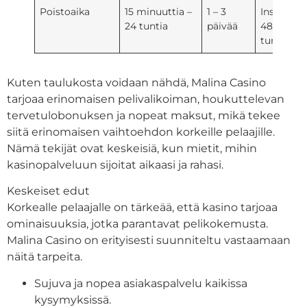
Poistoaika
15 minuuttia –
1 – 3
Instant –
24 tuntia
päivää
48
tuntia
Kuten taulukosta voidaan nähdä, Malina Casino
tarjoaa erinomaisen pelivalikoiman, houkuttelevan
tervetulobonuksen ja nopeat maksut, mikä tekee
siitä erinomaisen vaihtoehdon korkeille pelaajille.
Nämä tekijät ovat keskeisiä, kun mietit, mihin
kasinopalveluun sijoitat aikaasi ja rahasi.
Keskeiset edut
Korkealle pelaajalle on tärkeää, että kasino tarjoaa
ominaisuuksia, jotka parantavat pelikokemusta.
Malina Casino on erityisesti suunniteltu vastaamaan
näitä tarpeita.
Sujuva ja nopea asiakaspalvelu kaikissa
kysymyksissä.