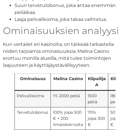
Suuri tervetulobonus, joka antaa enemmän
peliäikaa.
Laaja pelivalikoima, joka takaa vaihtelua.
Ominaisuuksien analyysi
Kun vertailet eri kasinoita, on tärkeää tarkastella
niiden tarjoamia ominaisuuksia. Malina Casino
erottuu monilla alueilla, mitä tulee toimintojen
laajuuteen ja käyttäjäystävällisyyteen.
Ominaisuus
Malina Casino
Kilpailija
Kilpailija
A
B
Pelivalikoima
Yli 2000 peliä
1500
1800
peliä
peliä
Tervetulobonus
100% jopa 500
70%
50%
€ + 200
jopa 300
jopa 250
ilmaiskierrosta
€
€