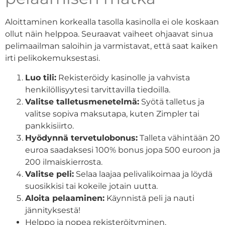
Aloittaminen korkealla tasolla kasinolla ei ole koskaan
ollut näin helppoa. Seuraavat vaiheet ohjaavat sinua
pelimaailman saloihin ja varmistavat, että saat kaiken
irti pelikokemuksestasi.
Luo tili:
Rekisteröidy kasinolle ja vahvista
henkilöllisyytesi tarvittavilla tiedoilla.
Valitse talletusmenetelmä:
Syötä talletus ja
valitse sopiva maksutapa, kuten Zimpler tai
pankkisiirto.
Hyödynnä tervetulobonus:
Talleta vähintään 20
euroa saadaksesi 100% bonus jopa 500 euroon ja
200 ilmaiskierrosta.
Valitse peli:
Selaa laajaa pelivalikoimaa ja löydä
suosikkisi tai kokeile jotain uutta.
Aloita pelaaminen:
Käynnistä peli ja nauti
jännityksestä!
Helppo ja nopea rekisteröityminen.