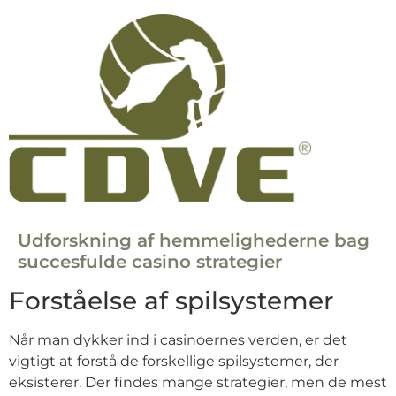
Udforskning af hemmelighederne bag
succesfulde casino strategier
Forståelse af spilsystemer
Når man dykker ind i casinoernes verden, er det
vigtigt at forstå de forskellige spilsystemer, der
eksisterer. Der findes mange strategier, men de mest