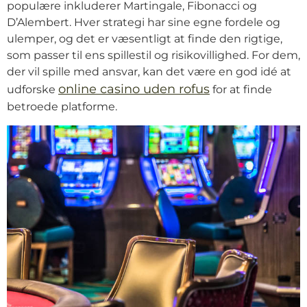
populære inkluderer Martingale, Fibonacci og
D’Alembert. Hver strategi har sine egne fordele og
ulemper, og det er væsentligt at finde den rigtige,
som passer til ens spillestil og risikovillighed. For dem,
der vil spille med ansvar, kan det være en god idé at
online casino uden rofus
udforske
for at finde
betroede platforme.