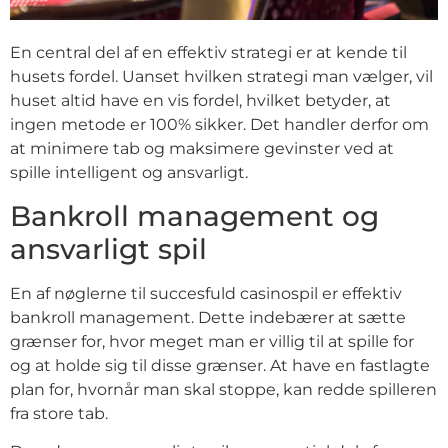
En central del af en effektiv strategi er at kende til
husets fordel. Uanset hvilken strategi man vælger, vil
huset altid have en vis fordel, hvilket betyder, at
ingen metode er 100% sikker. Det handler derfor om
at minimere tab og maksimere gevinster ved at
spille intelligent og ansvarligt.
Bankroll management og
ansvarligt spil
En af nøglerne til succesfuld casinospil er effektiv
bankroll management. Dette indebærer at sætte
grænser for, hvor meget man er villig til at spille for
og at holde sig til disse grænser. At have en fastlagte
plan for, hvornår man skal stoppe, kan redde spilleren
fra store tab.