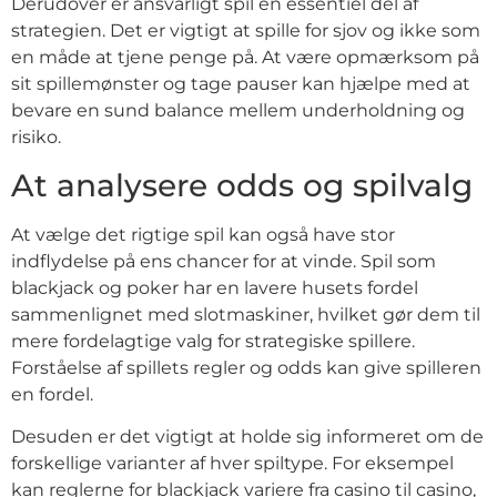
Derudover er ansvarligt spil en essentiel del af
strategien. Det er vigtigt at spille for sjov og ikke som
en måde at tjene penge på. At være opmærksom på
sit spillemønster og tage pauser kan hjælpe med at
bevare en sund balance mellem underholdning og
risiko.
At analysere odds og spilvalg
At vælge det rigtige spil kan også have stor
indflydelse på ens chancer for at vinde. Spil som
blackjack og poker har en lavere husets fordel
sammenlignet med slotmaskiner, hvilket gør dem til
mere fordelagtige valg for strategiske spillere.
Forståelse af spillets regler og odds kan give spilleren
en fordel.
Desuden er det vigtigt at holde sig informeret om de
forskellige varianter af hver spiltype. For eksempel
kan reglerne for blackjack variere fra casino til casino,