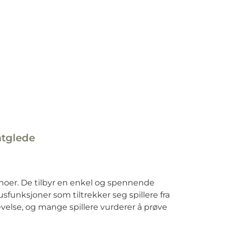
atglede
inoer. De tilbyr en enkel og spennende
usfunksjoner som tiltrekker seg spillere fra
evelse, og mange spillere vurderer å prøve