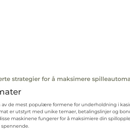
te strategier for å maksimere spilleautom
omater
en av de mest populære formene for underholdning i kas
utomat er utstyrt med unike temaer, betalingslinjer og bon
 disse maskinene fungerer for å maksimiere din spilloppl
g spennende.