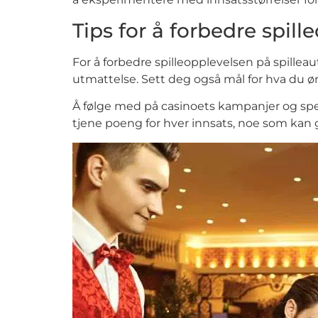
Tips for å forbedre spil
For å forbedre spilleopplevelsen på spilleau
utmattelse. Sett deg også mål for hva du øn
Å følge med på casinoets kampanjer og spes
tjene poeng for hver innsats, noe som kan gi