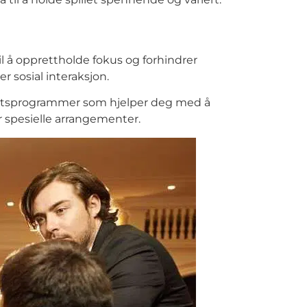
til å opprettholde fokus og forhindrer
r sosial interaksjon.
litetsprogrammer som hjelper deg med å
er spesielle arrangementer.