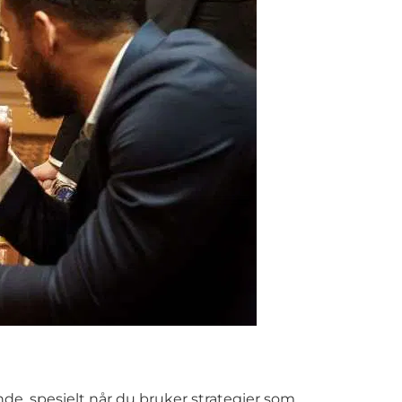
e, spesielt når du bruker strategier som