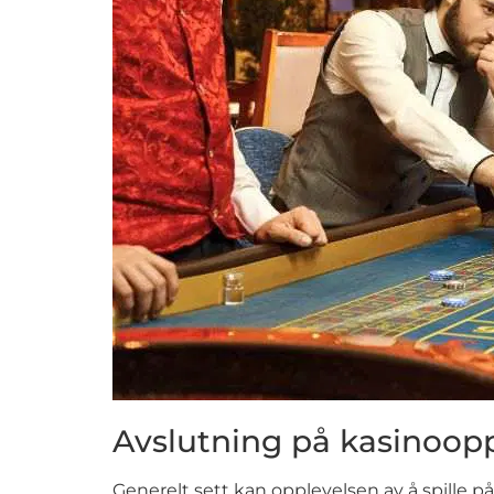
Avslutning på kasinoop
Generelt sett kan opplevelsen av å spille