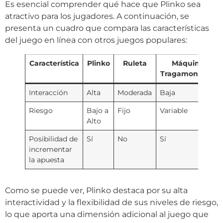
Es esencial comprender qué hace que Plinko sea
atractivo para los jugadores. A continuación, se
presenta un cuadro que compara las características
del juego en línea con otros juegos populares:
Característica
Plinko
Ruleta
Máquina
Tragamonedas
Interacción
Alta
Moderada
Baja
Riesgo
Bajo a
Fijo
Variable
Alto
Posibilidad de
Sí
No
Sí
incrementar
la apuesta
Como se puede ver, Plinko destaca por su alta
interactividad y la flexibilidad de sus niveles de riesgo,
lo que aporta una dimensión adicional al juego que