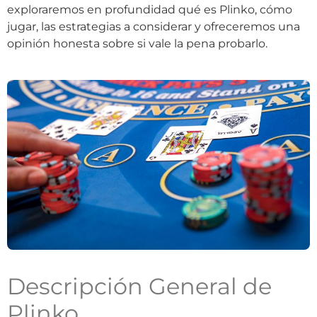
exploraremos en profundidad qué es Plinko, cómo
jugar, las estrategias a considerar y ofreceremos una
opinión honesta sobre si vale la pena probarlo.
Descripción General de
Plinko