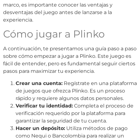
marco, es importante conocer las ventajas y
desventajas del juego antes de lanzarse a la
experiencia.
Cómo jugar a Plinko
A continuación, te presentamos una guía paso a paso
sobre cómo empezar a jugar a Plinko. Este juego es
fácil de entender, pero es fundamental seguir ciertos
pasos para maximizar tu experiencia.
Crear una cuenta:
Regístrate en una plataforma
de juegos que ofrezca Plinko. Es un proceso
rápido y requiere algunos datos personales.
Verificar tu identidad:
Completa el proceso de
verificación requerido por la plataforma para
garantizar la seguridad de tu cuenta.
Hacer un depósito:
Utiliza métodos de pago
como Nequi o Bancolombia para realizar un