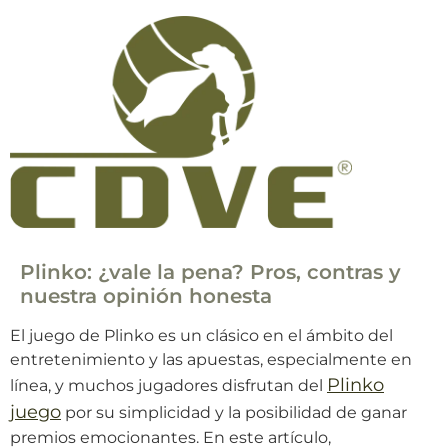
Plinko: ¿vale la pena? Pros, contras y
nuestra opinión honesta
El juego de Plinko es un clásico en el ámbito del
entretenimiento y las apuestas, especialmente en
Plinko
línea, y muchos jugadores disfrutan del
juego
por su simplicidad y la posibilidad de ganar
premios emocionantes. En este artículo,