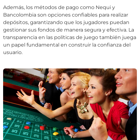
Además, los métodos de pago como Nequi y
Bancolombia son opciones confiables para realizar
depósitos, garantizando que los jugadores puedan
gestionar sus fondos de manera segura y efectiva. La
transparencia en las políticas de juego también juega
un papel fundamental en construir la confianza del
usuario.