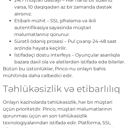
24/7 müştəri dəstəyi – Hər hansı bir sualınız
varsa, 10 dəqiqədən az bir zamanda dəstək
alırsınız.
Etibarlı mühit – SSL şifrələmə və ikili
autentifikasiya sayəsində müştəri
məlumatlarınız qorunur.
Sürətli ödəniş prosesi – Pul çıxarışı 24-48 saat
ərzində həyata keçirilir.
İstifadəçi dostu interfeys – Oyunçular asanlıqla
bazara daxil ola və alətlərdən istifadə edə bilərlər.
Bütün bu üstünlüklər, Pinco-nu onlayn bahis
mühitində daha cəlbedici edir.
Təhlükəsizlik və etibarlılıq
Onlayn kazinolarda təhlükəsizlik, hər bir müştəri
üçün prioritetdir. Pinco, müştəri məlumatlarının
qorunması üçün ən son təhlükəsizlik
texnologiyalarından istifadə edir. Platforma, SSL