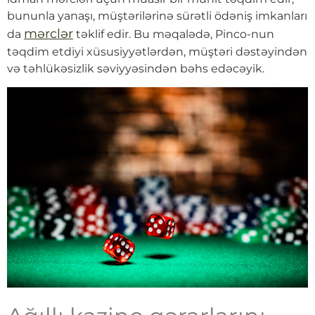
bununla yanaşı, müştərilərinə sürətli ödəniş imkanları
mərclər
da
təklif edir. Bu məqalədə, Pinco-nun
təqdim etdiyi xüsusiyyətlərdən, müştəri dəstəyindən
və təhlükəsizlik səviyyəsindən bəhs edəcəyik.