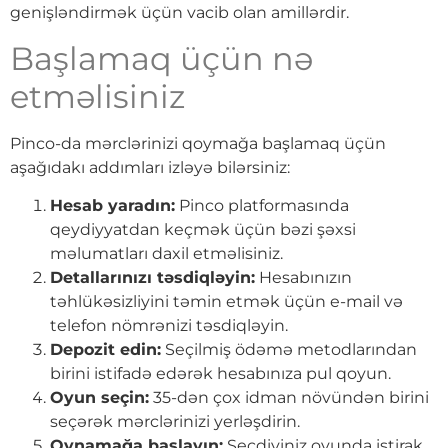
genişləndirmək üçün vacib olan amillərdir.
Başlamaq üçün nə
etməlisiniz
Pinco-da mərclərinizi qoymağa başlamaq üçün
aşağıdakı addımları izləyə bilərsiniz:
Hesab yaradın:
Pinco platformasında
qeydiyyatdan keçmək üçün bəzi şəxsi
məlumatları daxil etməlisiniz.
Detallarınızı təsdiqləyin:
Hesabınızın
təhlükəsizliyini təmin etmək üçün e-mail və
telefon nömrənizi təsdiqləyin.
Depozit edin:
Seçilmiş ödəmə metodlarından
birini istifadə edərək hesabınıza pul qoyun.
Oyun seçin:
35-dən çox idman növündən birini
seçərək mərclərinizi yerləşdirin.
Oynamağa başlayın:
Seçdiyiniz oyunda iştirak