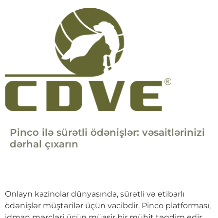
Pinco ilə sürətli ödənişlər: vəsaitlərinizi
dərhal çıxarın
Onlayn kazinolar dünyasında, sürətli və etibarlı
ödənişlər müştərilər üçün vacibdir. Pinco platforması,
idman mərcləri üçün müasir bir mühit təqdim edir,