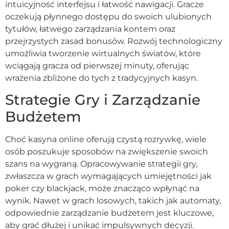
intuicyjność interfejsu i łatwość nawigacji. Gracze
oczekują płynnego dostępu do swoich ulubionych
tytułów, łatwego zarządzania kontem oraz
przejrzystych zasad bonusów. Rozwój technologiczny
umożliwia tworzenie wirtualnych światów, które
wciągają gracza od pierwszej minuty, oferując
wrażenia zbliżone do tych z tradycyjnych kasyn.
Strategie Gry i Zarządzanie
Budżetem
Choć kasyna online oferują czystą rozrywkę, wiele
osób poszukuje sposobów na zwiększenie swoich
szans na wygraną. Opracowywanie strategii gry,
zwłaszcza w grach wymagających umiejętności jak
poker czy blackjack, może znacząco wpłynąć na
wynik. Nawet w grach losowych, takich jak automaty,
odpowiednie zarządzanie budżetem jest kluczowe,
aby grać dłużej i unikać impulsywnych decyzji.