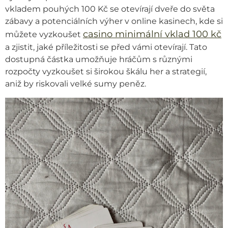
vkladem pouhých 100 Kč se otevírají dveře do světa
zábavy a potenciálních výher v online kasinech, kde si
casino minimální vklad 100 kč
můžete vyzkoušet
a zjistit, jaké příležitosti se před vámi otevírají. Tato
dostupná částka umožňuje hráčům s různými
rozpočty vyzkoušet si širokou škálu her a strategií,
aniž by riskovali velké sumy peněz.