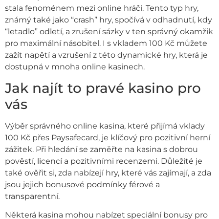
stala fenoménem mezi online hráči. Tento typ hry,
známý také jako “crash” hry, spočívá v odhadnutí, kdy
“letadlo” odletí, a zrušení sázky v ten správný okamžik
pro maximální násobitel. I s vkladem 100 Kč můžete
zažít napětí a vzrušení z této dynamické hry, která je
dostupná v mnoha online kasinech.
Jak najít to pravé kasino pro
vás
Výběr správného online kasina, které přijímá vklady
100 Kč přes Paysafecard, je klíčový pro pozitivní herní
zážitek. Při hledání se zaměřte na kasina s dobrou
pověstí, licencí a pozitivními recenzemi. Důležité je
také ověřit si, zda nabízejí hry, které vás zajímají, a zda
jsou jejich bonusové podmínky férové a
transparentní.
Některá kasina mohou nabízet speciální bonusy pro