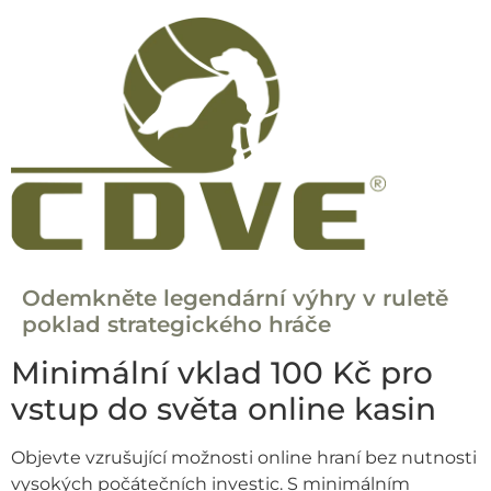
Odemkněte legendární výhry v ruletě
poklad strategického hráče
Minimální vklad 100 Kč pro
vstup do světa online kasin
Objevte vzrušující možnosti online hraní bez nutnosti
vysokých počátečních investic. S minimálním