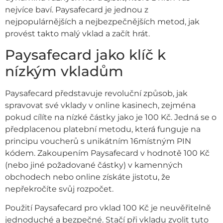
nejvíce baví. Paysafecard je jednou z
nejpopulárnějších a nejbezpečnějších metod, jak
provést takto malý vklad a začít hrát.
Paysafecard jako klíč k
nízkým vkladům
Paysafecard představuje revoluční způsob, jak
spravovat své vklady v online kasinech, zejména
pokud cílíte na nízké částky jako je 100 Kč. Jedná se o
předplacenou platební metodu, která funguje na
principu voucherů s unikátním 16místným PIN
kódem. Zakoupením Paysafecard v hodnotě 100 Kč
(nebo jiné požadované částky) v kamenných
obchodech nebo online získáte jistotu, že
nepřekročíte svůj rozpočet.
Použití Paysafecard pro vklad 100 Kč je neuvěřitelně
jednoduché a bezpečné. Stačí při vkladu zvolit tuto