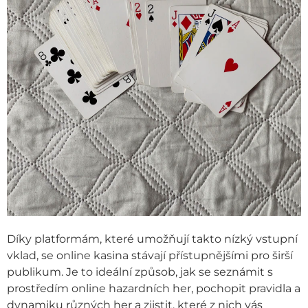
Díky platformám, které umožňují takto nízký vstupní
vklad, se online kasina stávají přístupnějšími pro širší
publikum. Je to ideální způsob, jak se seznámit s
prostředím online hazardních her, pochopit pravidla a
dynamiku různých her a zjistit, které z nich vás