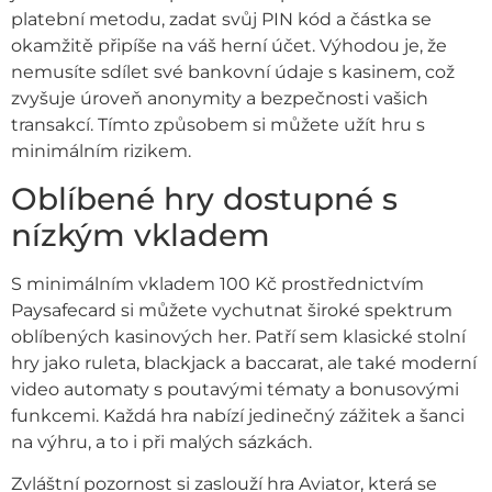
platební metodu, zadat svůj PIN kód a částka se
okamžitě připíše na váš herní účet. Výhodou je, že
nemusíte sdílet své bankovní údaje s kasinem, což
zvyšuje úroveň anonymity a bezpečnosti vašich
transakcí. Tímto způsobem si můžete užít hru s
minimálním rizikem.
Oblíbené hry dostupné s
nízkým vkladem
S minimálním vkladem 100 Kč prostřednictvím
Paysafecard si můžete vychutnat široké spektrum
oblíbených kasinových her. Patří sem klasické stolní
hry jako ruleta, blackjack a baccarat, ale také moderní
video automaty s poutavými tématy a bonusovými
funkcemi. Každá hra nabízí jedinečný zážitek a šanci
na výhru, a to i při malých sázkách.
Zvláštní pozornost si zaslouží hra Aviator, která se