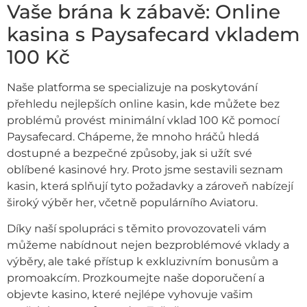
Vaše brána k zábavě: Online
kasina s Paysafecard vkladem
100 Kč
Naše platforma se specializuje na poskytování
přehledu nejlepších online kasin, kde můžete bez
problémů provést minimální vklad 100 Kč pomocí
Paysafecard. Chápeme, že mnoho hráčů hledá
dostupné a bezpečné způsoby, jak si užít své
oblíbené kasinové hry. Proto jsme sestavili seznam
kasin, která splňují tyto požadavky a zároveň nabízejí
široký výběr her, včetně populárního Aviatoru.
Díky naší spolupráci s těmito provozovateli vám
můžeme nabídnout nejen bezproblémové vklady a
výběry, ale také přístup k exkluzivním bonusům a
promoakcím. Prozkoumejte naše doporučení a
objevte kasino, které nejlépe vyhovuje vašim