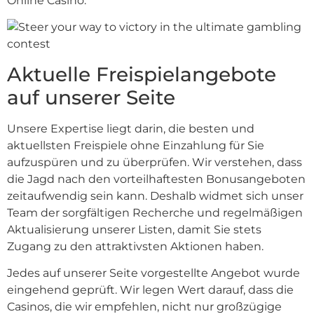
Online Casino.
Aktuelle Freispielangebote
auf unserer Seite
Unsere Expertise liegt darin, die besten und
aktuellsten Freispiele ohne Einzahlung für Sie
aufzuspüren und zu überprüfen. Wir verstehen, dass
die Jagd nach den vorteilhaftesten Bonusangeboten
zeitaufwendig sein kann. Deshalb widmet sich unser
Team der sorgfältigen Recherche und regelmäßigen
Aktualisierung unserer Listen, damit Sie stets
Zugang zu den attraktivsten Aktionen haben.
Jedes auf unserer Seite vorgestellte Angebot wurde
eingehend geprüft. Wir legen Wert darauf, dass die
Casinos, die wir empfehlen, nicht nur großzügige