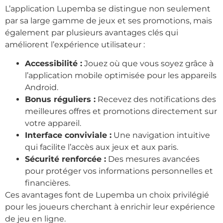
L’application Lupemba se distingue non seulement
par sa large gamme de jeux et ses promotions, mais
également par plusieurs avantages clés qui
améliorent l’expérience utilisateur :
Accessibilité :
Jouez où que vous soyez grâce à
l’application mobile optimisée pour les appareils
Android.
Bonus réguliers :
Recevez des notifications des
meilleures offres et promotions directement sur
votre appareil.
Interface conviviale :
Une navigation intuitive
qui facilite l’accès aux jeux et aux paris.
Sécurité renforcée :
Des mesures avancées
pour protéger vos informations personnelles et
financières.
Ces avantages font de Lupemba un choix privilégié
pour les joueurs cherchant à enrichir leur expérience
de jeu en ligne.