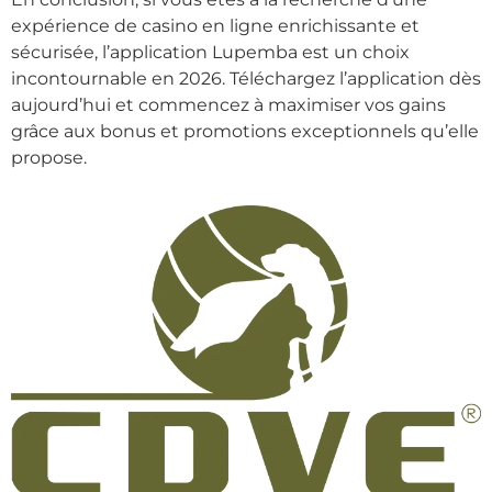
expérience de casino en ligne enrichissante et
sécurisée, l’application Lupemba est un choix
incontournable en 2026. Téléchargez l’application dès
aujourd’hui et commencez à maximiser vos gains
grâce aux bonus et promotions exceptionnels qu’elle
propose.