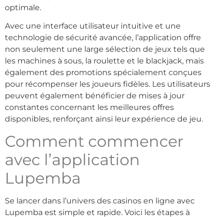
optimale.
Avec une interface utilisateur intuitive et une
technologie de sécurité avancée, l’application offre
non seulement une large sélection de jeux tels que
les machines à sous, la roulette et le blackjack, mais
également des promotions spécialement conçues
pour récompenser les joueurs fidèles. Les utilisateurs
peuvent également bénéficier de mises à jour
constantes concernant les meilleures offres
disponibles, renforçant ainsi leur expérience de jeu.
Comment commencer
avec l’application
Lupemba
Se lancer dans l’univers des casinos en ligne avec
Lupemba est simple et rapide. Voici les étapes à