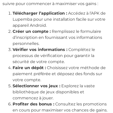
suivre pour commencer à maximiser vos gains :
Télécharger l’application :
Accédez à l’APK de
Lupemba pour une installation facile sur votre
appareil Android.
Créer un compte :
Remplissez le formulaire
d’inscription en fournissant vos informations
personnelles.
Vérifier vos informations :
Complétez le
processus de vérification pour garantir la
sécurité de votre compte.
Faire un dépôt :
Choisissez votre méthode de
paiement préférée et déposez des fonds sur
votre compte.
Sélectionner vos jeux :
Explorez la vaste
bibliothèque de jeux disponibles et
commencez à jouer.
Profiter des bonus :
Consultez les promotions
en cours pour maximiser vos chances de gains.