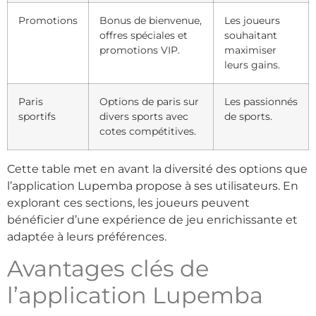
Promotions
Bonus de bienvenue,
Les joueurs
offres spéciales et
souhaitant
promotions VIP.
maximiser
leurs gains.
Paris
Options de paris sur
Les passionnés
sportifs
divers sports avec
de sports.
cotes compétitives.
Cette table met en avant la diversité des options que
l’application Lupemba propose à ses utilisateurs. En
explorant ces sections, les joueurs peuvent
bénéficier d’une expérience de jeu enrichissante et
adaptée à leurs préférences.
Avantages clés de
l’application Lupemba