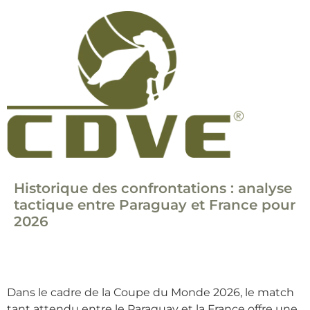
Historique des confrontations : analyse
tactique entre Paraguay et France pour
2026
Dans le cadre de la Coupe du Monde 2026, le match
tant attendu entre le Paraguay et la France offre une