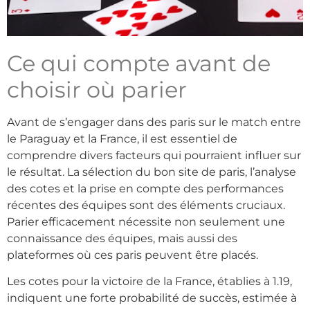
Ce qui compte avant de
choisir où parier
Avant de s’engager dans des paris sur le match entre
le Paraguay et la France, il est essentiel de
comprendre divers facteurs qui pourraient influer sur
le résultat. La sélection du bon site de paris, l’analyse
des cotes et la prise en compte des performances
récentes des équipes sont des éléments cruciaux.
Parier efficacement nécessite non seulement une
connaissance des équipes, mais aussi des
plateformes où ces paris peuvent être placés.
Les cotes pour la victoire de la France, établies à 1.19,
indiquent une forte probabilité de succès, estimée à