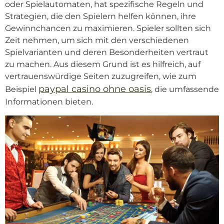
oder Spielautomaten, hat spezifische Regeln und
Strategien, die den Spielern helfen können, ihre
Gewinnchancen zu maximieren. Spieler sollten sich
Zeit nehmen, um sich mit den verschiedenen
Spielvarianten und deren Besonderheiten vertraut
zu machen. Aus diesem Grund ist es hilfreich, auf
vertrauenswürdige Seiten zuzugreifen, wie zum
paypal casino ohne oasis​
Beispiel
, die umfassende
Informationen bieten.