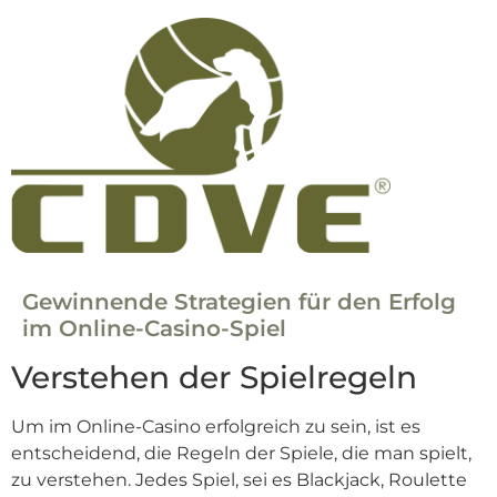
Gewinnende Strategien für den Erfolg
im Online-Casino-Spiel
Verstehen der Spielregeln
Um im Online-Casino erfolgreich zu sein, ist es
entscheidend, die Regeln der Spiele, die man spielt,
zu verstehen. Jedes Spiel, sei es Blackjack, Roulette