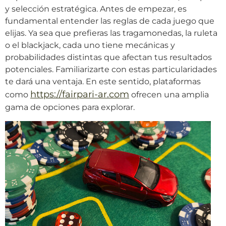
y selección estratégica. Antes de empezar, es
fundamental entender las reglas de cada juego que
elijas. Ya sea que prefieras las tragamonedas, la ruleta
o el blackjack, cada uno tiene mecánicas y
probabilidades distintas que afectan tus resultados
potenciales. Familiarizarte con estas particularidades
te dará una ventaja. En este sentido, plataformas
https://fairpari-ar.com
como
ofrecen una amplia
gama de opciones para explorar.